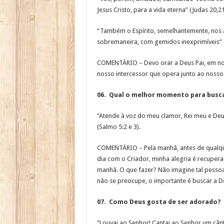
Jesus Cristo, para a vida eterna” (Judas 20,21
“Também o Espírito, semelhantemente, nos 
sobremaneira, com gemidos inexprimíveis” 
COMENTÁRIO – Devo orar a Deus Pai, em nom
nosso intercessor que opera junto ao nosso
06. Qual o melhor momento para busca
“Atende à voz do meu clamor, Rei meu e Deus
(Salmo 5:2 e 3).
COMENTÁRIO – Pela manhã, antes de qualque
dia com o Criador, minha alegria é recuper
manhã. O que fazer? Não imagine tal pessoa
não se preocupe, o importante é buscar a 
07. Como Deus gosta de ser adorado?
“Louvai ao Senhor! Cantai ao Senhor um cânt