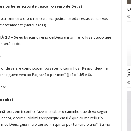
is os benefícios de buscar o reino de Deus?
O
cai primeiro o seu reino e a sua justiça, e todas estas coisas vos
crescentadas” (Mateus 6:33).
RIO – Se eu buscar o reino de Deus em primeiro lugar, tudo que
e será dado.
?
a onde vais; e como podemos saber o caminho? Respondeu-lhe
C
da; ninguém vem ao Pai, senão por mim” (João 14:5 e 6).
A
ho”.
 manhã?
hã, pois em ti confio; faze-me saber o caminho que devo seguir,
 Senhor, dos meus inimigos; porque em ti é que eu me refugio.
 o meu Deus; guie-me o teu bom Espírito por terreno plano” (Salmo