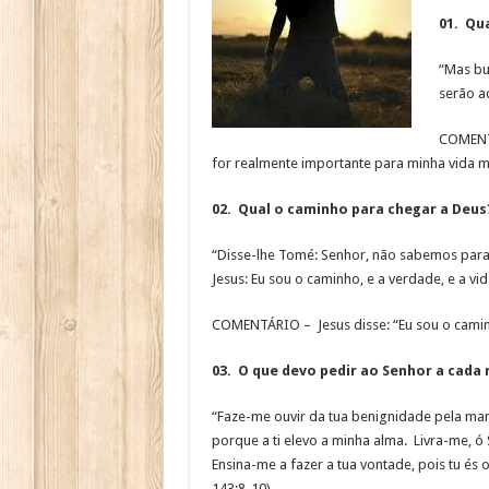
01. Qua
“Mas bus
serão a
COMENTÁ
for realmente importante para minha vida m
02. Qual o caminho para chegar a Deus
“Disse-lhe Tomé: Senhor, não sabemos par
Jesus: Eu sou o caminho, e a verdade, e a vi
COMENTÁRIO – Jesus disse: “Eu sou o camin
03. O que devo pedir ao Senhor a cada
“Faze-me ouvir da tua benignidade pela man
porque a ti elevo a minha alma. Livra-me, ó
Ensina-me a fazer a tua vontade, pois tu és
143:8-10).