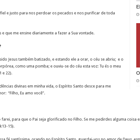
E
iel e justo para nos perdoar os pecados e nos purificar de toda
 que me ensine diariamente a fazer a Sua vontade.
?
do Jesus também batizado, e estando ele a orar, o céu se abriu; e o
orpórea, como uma pomba; e ouviu-se do céu esta voz: Tu és o meu
O
 e 22).
ncias divinas em minha vida, o Espírito Santo desce para me
or: “Filho, Eu amo você”.
farei, para que o Pai seja glorificado no Filho. Se me pedirdes alguma coisa
:13-15).
sa fé santíssima, orando no Espírito Santo, guardai-vos no amor de Deus, es