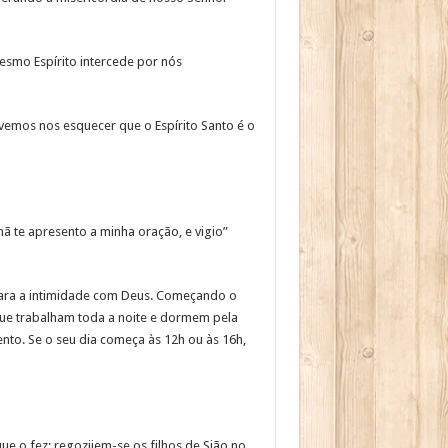
smo Espírito intercede por nós
emos nos esquecer que o Espírito Santo é o
hã te apresento a minha oração, e vigio”
para a intimidade com Deus. Começando o
que trabalham toda a noite e dormem pela
nto. Se o seu dia começa às 12h ou às 16h,
ue o fez; regozijem-se os filhos de Sião no