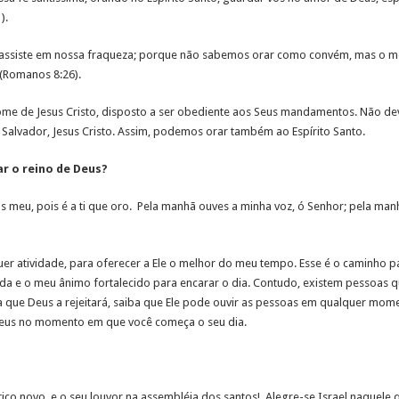
).
assiste em nossa fraqueza; porque não sabemos orar como convém, mas o me
(Romanos 8:26).
e de Jesus Cristo, disposto a ser obediente aos Seus mandamentos. Não dev
 Salvador, Jesus Cristo. Assim, podemos orar também ao Espírito Santo.
r o reino de Deus?
 meu, pois é a ti que oro. Pela manhã ouves a minha voz, ó Senhor; pela man
r atividade, para oferecer a Ele o melhor do meu tempo. Esse é o caminho 
ada e o meu ânimo fortalecido para encarar o dia. Contudo, existem pessoas 
 que Deus a rejeitará, saiba que Ele pode ouvir as pessoas em qualquer mome
Deus no momento em que você começa o seu dia.
ico novo, e o seu louvor na assembléia dos santos! Alegre-se Israel naquele q