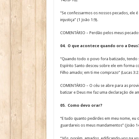
“Se confessarmos os nossos pecados, ele é f
injustiça” (1 João 1:9).
COMENTÁRIO – Perdão pelos meus pecados e
04. O que acontece quando oro a Deus
“Quando todo o povo fora batizado, tendo si
Espírito Santo desceu sobre ele em forma c
Filho amado; em ti me comprazo” (Lucas 3:21
COMENTÁRIO – O céu se abre para as providê
batizar e Deus me faz uma declaração de am
05. Como devo orar?
“E tudo quanto pedirdes em meu nome, eu o 
guardareis os meus mandamentos” (João 14
“Vós, porém, amados, edificando-vos na vos