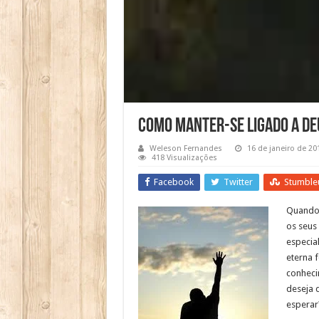
Como manter-se ligado a De
Weleson Fernandes
16 de janeiro de 20
418 Visualizações
Facebook
Twitter
Stumble
Quando 
os seus
especia
eterna f
conheci
deseja 
esperar