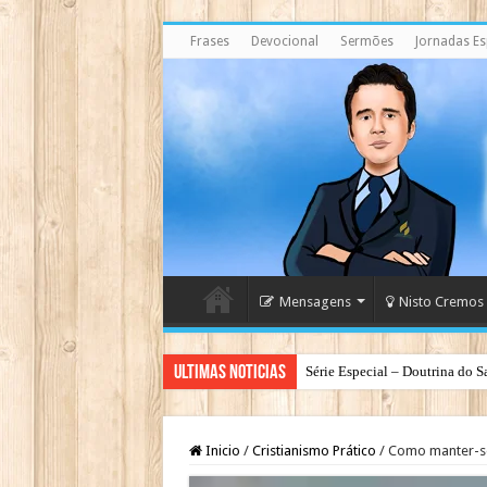
Frases
Devocional
Sermões
Jornadas Esp
Mensagens
Nisto Cremos
Ultimas Noticias
Série Especial – Doutrina do S
Antes da Porta se Fechar: A Me
Inicio
/
Cristianismo Prático
/
Como manter-se