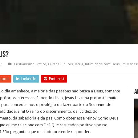
us?
11
Cristianismo Prático
,
Cursos Bíblicos
,
Deus
,
Intimidade com Deus
,
Pr. Manas
upon
LinkedIn
Pinterest
A
o dia amanhece, a maioria das pessoas não busca a Deus, somente
 próprios interesses. Sabendo disso, Jesus fez uma proposta muito
l para conceder-nos o privilégio de fazer parte do Seu reino de
elicidade. Sim! O reino do discernimento, da lucidez, do
mento, da sabedoria e da paz. Como obter esse reino? Como Deus
que eu me relacione com Ele? Que resultados positivos posso
? São perguntas que o estudo pretende responder.