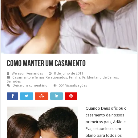
Como Manter um Casamento
Weleson Fernandes
8 de julho de 2011
Casamento e Temas Relacionados
,
Família
,
Pr. Montano de Barros
,
Sermões
Deixe um comentário
554 Visualizações
Quando Deus oficiou o
casamento de nossos
primeiros pais, Adão e
Eva, estabeleceu um
plano para todos os