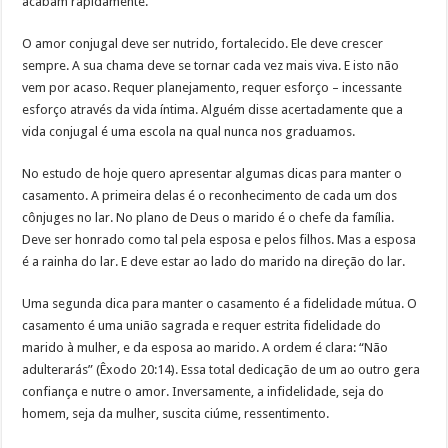
acabam rapidamente.
O amor conjugal deve ser nutrido, fortalecido. Ele deve crescer
sempre. A sua chama deve se tornar cada vez mais viva. E isto não
vem por acaso. Requer planejamento, requer esforço – incessante
esforço através da vida íntima. Alguém disse acertadamente que a
vida conjugal é uma escola na qual nunca nos graduamos.
No estudo de hoje quero apresentar algumas dicas para manter o
casamento. A primeira delas é o reconhecimento de cada um dos
cônjuges no lar. No plano de Deus o marido é o chefe da família.
Deve ser honrado como tal pela esposa e pelos filhos. Mas a esposa
é a rainha do lar. E deve estar ao lado do marido na direção do lar.
Uma segunda dica para manter o casamento é a fidelidade mútua. O
casamento é uma união sagrada e requer estrita fidelidade do
marido à mulher, e da esposa ao marido. A ordem é clara: “Não
adulterarás” (Êxodo 20:14). Essa total dedicação de um ao outro gera
confiança e nutre o amor. Inversamente, a infidelidade, seja do
homem, seja da mulher, suscita ciúme, ressentimento.