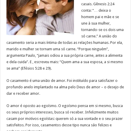
casais. Gênesis 2:24
conta: “… deixa o
homem pai e mãe e se
une à sua mulher,
tornando-se os dois uma
só carne.” A união do
casamento seria a mais íntima de todas as relações humanas. Por ela,
marido e mulher se tornam uma só carne. “Porque ninguém”,
argumenta Paulo, “jamais odiou a sua própria carne, antes a alimenta
e dela cuida”. E , escreveu mais: “Quem ama a sua esposa, a si mesmo
se ama” (Efésios 5:28 e 29).
O casamento é uma união de amor. Foi instituído para satisfazer o
profundo anelo implantado na alma pelo Deus de amor – o desejo de
dar e receber amor.
O amor é oposto ao egoísmo. O egoísmo pensa em si mesmo, busca
os seus próprios interesses, busca só receber. Infelizmente muitos
casam por motivos egoístas: querem só a sua vontade e o seu prazer
satisfeitos. Por isso, casamentos desse tipo nunca são felizes e