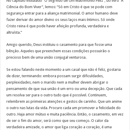
No capítulo intitulado “O Segredo de Um Matrimônio Feliz”, do livro “A
Ciência do Bom Viver”, lemos: “Só em Cristo é que se pode com
segurança entrar para a aliança matrimonial. O amor humano deve
fazer derivar do amor divino os seus laços mais íntimos. Só onde
Cristo reina é que pode haver afeição profunda, verdadeira e
altruísta.”
Amigo querido, Deus instituiu o casamento para que fosse uma
bênção. Aqueles que preenchem essas condições possuirão o
precioso bem de uma união conjugal venturosa.
Se estou falando neste momento a um casal que não é feliz, gostaria
de dizer, terminando: embora possam surgir dificuldades,
perplexidades, nem o marido nem a mulher devem abrigar o
pensamento de que sua união é um erro ou uma decepção. Que cada
um resolva ser para o outro tudo que é possível. Continuem,
relembrem as primeiras atenções e gestos de carinho. Que um anime
o outro nas lutas da vida. Procure cada um promover a felicidade do
outro. Haja amor mútuo e muita paciência. Então, o casamento, em vez
de ser o fim do amor, será como que seu começo. O calor da
verdadeira amizade, o amor que liga coração a coração, é uma