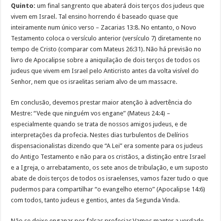
Quinto:
um final sangrento que abaterá dois terços dos judeus que
vivem em Israel. Tal ensino horrendo é baseado quase que
inteiramente num único verso – Zacarias 13:8. No entanto, o Novo
Testamento coloca o versículo anterior (versículo 7) diretamente no
tempo de Cristo (comparar com Mateus 26:31). Não há previsão no
livro de Apocalipse sobre a aniquilação de dois terços de todos os
judeus que vivem em Israel pelo Anticristo antes da volta visível do
Senhor, nem que os israelitas seriam alvo de um massacre.
Em conclusão, devemos prestar maior atenção à advertência do
Mestre: “Vede que ninguém vos engane” (Mateus 24:4) –
especialmente quando se trata de nossos amigos judeus, e de
interpretações da profecia. Nestes dias turbulentos de Delírios
dispensacionalistas dizendo que “A Lei” era somente para os judeus
do Antigo Testamento e não para os cristãos, a distinção entre Israel
e a Igreja, o arrebatamento, os sete anos de tribulação, e um suposto
abate de dois terços de todos os israelenses, vamos fazer tudo o que
pudermos para compartilhar “o evangelho eterno” (Apocalipse 14:6)
com todos, tanto judeus e gentios, antes da Segunda Vinda.
Não se deixe enganar por falsas profecias.Vamos manter a verdade