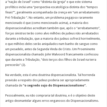
a “nação de Israel” como “distinta da igreja” e que este sistema
profético inclui uma “perspectiva escatológica distinta dos “tempos
finais””, geralmente acompanhada da crença em “um arrebatamento
Pré-Tribulação “. No entanto, um problema pegajoso raramente
mencionado é que (como mencionado acima), a maioria dos
dispensacionalistas acreditam também que, após o “arrebatamento”,
forças sinistras terão como alvo milhões de judeus não arrebatados
durante a tribulação, que a maioria dos judeus sofrerá horrivelmente,
e que milhões deles serão aniquilados num banho de sangue como
um pesadelo, antes da Segunda Vinda de Cristo. Um Proeminente
dispensacionalista chamado John Walvoord francamente confessou
que durante a Tribulação, “dois terços dos filhos de Israel na terra
perecerão” (2).
Na verdade, esta é uma doutrina dispensacionalista. Tal horrenda
previsão a respeito dos judeus poderia ser apropriadamente
chamada de
“o segredo sujo do Dispensacionalismo”.
Pessoalmente, eu não compraria tal doutrina, e é o objetivo deste
artigo desmantelar alguns erros enganosos do Dispensacionalismo.