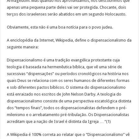
Armagedom. Mas quando nos aprofundamos, nós descobrimos que
apenas uma pequena parte deles vai ser protegida. Chocante, dois
terços dos israelenses serão abatidos em um segundo Holocausto.
Obviamente, esta não é uma boa notícia para o povo judeu.
A enciclopédia da Internet, Wikipedia, define o dispensacionalismo da
seguinte maneira:
Dispensacionalismo é uma tradição evangélica protestante cuja
teologia é baseada na hermenêutica bíblica, que vê uma série de
sucessivas “dispensações” ou períodos cronológicos na história nos
quais Deus se relaciona com os seres humanos de diferentes formas
e sob diferentes pactos bíblicos. O sistema do dispensacionalismo
está enraizado nos escritos de John Nelson Darby. A teologia do
dispensacionalismo consiste de uma perspectiva escatológica distinta
dos “tempos finais”, todos os dispensacionalistas defendem o pré-
milenismo e o arrebatamento pré-tribulação. Os Dispensacionalistas
acreditam que a nação de Israel é distinta da Igreja … “(1)
A Wikipedia é 100% correta ao relatar que o “Dispensacionalismo” vê