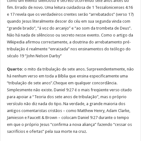
como um evento silencioso e secreto ocorrendo sete anos antes do
fim. Errado de novo. Uma leitura cuidadosa de 1 Tessalonicenses 4:16
e 17 revela que os verdadeiros crentes serão “arrebatados” (verso 17)
quando Jesus literalmente descer do céu em sua segunda vinda com
“grande brado”, “á voz do arcanjo” e “ao som da trombeta de Deus”.
Não há nada de silêncioso ou secreto nesse evento. Como o artigo da
Wikipedia afirmou correctamente, a doutrina do arrebatamento pré-
tribulação é realmente “enraizada” nos ensinamentos do teólogo do
século 19 “John Nelson Darby”
Quarto:
o mito da tribulação de sete anos. Surpreendentemente, não
há nenhum verso em toda a Bíblia que ensina especificamente uma
“tribulação de sete anos”.Cheque em qualquer concordância.
Simplesmente não existe. Daniel 9:27 é o mais freqüente verso citado
para apoiar a “Teoria dos sete anos de tribulação”, mas o próprio
versículo não diz nada do tipo. Na verdade, a grande maioria dos
antigos comentaristas cristãos – como Matthew Henry, Adam Clarke,
Jamieson e Faucett & Brown – colocam Daniel 9:27 durante o tempo
em que o próprio Jesus “confirma a nova aliança” fazendo “cessar os
sacrifícios e ofertas” pela sua morte na cruz.