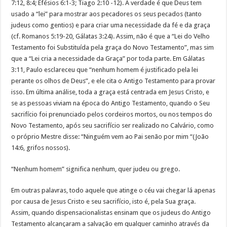
7:12, 8:4; Efésios 6:1-3; Tiago 2:10 -12). A verdade é que Deus tem
usado a “lei” para mostrar aos pecadores os seus pecados (tanto
judeus como gentios) e para criar uma necessidade da fé e da graça
(cf. Romanos 5:19-20, Gálatas 3:24). Assim, não é que a “Lei do Velho
Testamento foi Substituída pela graça do Novo Testamento”, mas sim
que a “Lei cria a necessidade da Graça” por toda parte. Em Gálatas
3:11, Paulo esclareceu que “nenhum homem é justificado pela lei
perante os olhos de Deus”, e ele cita o Antigo Testamento para provar
isso. Em última análise, toda a graça está centrada em Jesus Cristo, e
se as pessoas viviam na época do Antigo Testamento, quando o Seu
sacrifício foi prenunciado pelos cordeiros mortos, ou nos tempos do
Novo Testamento, após seu sacrifício ser realizado no Calvário, como
o próprio Mestre disse: “Ninguém vem ao Pai senão por mim “(João
14:6, grifos nossos).
“Nenhum homem” significa nenhum, quer judeu ou grego.
Em outras palavras, todo aquele que atinge o céu vai chegar lá apenas
por causa de Jesus Cristo e seu sacrifício, isto é, pela Sua graça.
Assim, quando dispensacionalistas ensinam que os judeus do Antigo
Testamento alcançaram a salvação em qualquer caminho através da