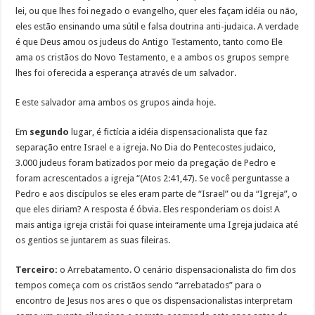
lei, ou que lhes foi negado o evangelho, quer eles façam idéia ou não,
eles estão ensinando uma sútil e falsa doutrina anti-judaica. A verdade
é que Deus amou os judeus do Antigo Testamento, tanto como Ele
ama os cristãos do Novo Testamento, e a ambos os grupos sempre
lhes foi oferecida a esperança através de um salvador.
E este salvador ama ambos os grupos ainda hoje.
Em
segundo
lugar, é fictícia a idéia dispensacionalista que faz
separação entre Israel e a igreja. No Dia do Pentecostes judaico,
3.000 judeus foram batizados por meio da pregação de Pedro e
foram acrescentados a igreja “(Atos 2:41,47). Se você perguntasse a
Pedro e aos discípulos se eles eram parte de “Israel” ou da “Igreja”, o
que eles diriam? A resposta é óbvia. Eles responderiam os dois! A
mais antiga igreja cristãi foi quase inteiramente uma Igreja judaica até
os gentios se juntarem as suas fileiras.
Terceiro:
o Arrebatamento. O cenário dispensacionalista do fim dos
tempos começa com os cristãos sendo “arrebatados” para o
encontro de Jesus nos ares o que os dispensacionalistas interpretam