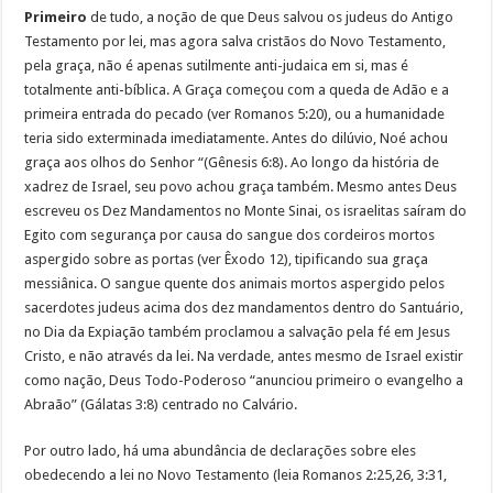
Primeiro
de tudo, a noção de que Deus salvou os judeus do Antigo
Testamento por lei, mas agora salva cristãos do Novo Testamento,
pela graça, não é apenas sutilmente anti-judaica em si, mas é
totalmente anti-bíblica. A Graça começou com a queda de Adão e a
primeira entrada do pecado (ver Romanos 5:20), ou a humanidade
teria sido exterminada imediatamente. Antes do dilúvio, Noé achou
graça aos olhos do Senhor “(Gênesis 6:8). Ao longo da história de
xadrez de Israel, seu povo achou graça também. Mesmo antes Deus
escreveu os Dez Mandamentos no Monte Sinai, os israelitas saíram do
Egito com segurança por causa do sangue dos cordeiros mortos
aspergido sobre as portas (ver Êxodo 12), tipificando sua graça
messiânica. O sangue quente dos animais mortos aspergido pelos
sacerdotes judeus acima dos dez mandamentos dentro do Santuário,
no Dia da Expiação também proclamou a salvação pela fé em Jesus
Cristo, e não através da lei. Na verdade, antes mesmo de Israel existir
como nação, Deus Todo-Poderoso “anunciou primeiro o evangelho a
Abraão” (Gálatas 3:8) centrado no Calvário.
Por outro lado, há uma abundância de declarações sobre eles
obedecendo a lei no Novo Testamento (leia Romanos 2:25,26, 3:31,