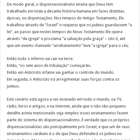
De modo geral, o dispensacionalismo ensina que Deus tem
trabalhado em toda a decante história humana em fases distintas,
épocas, ou dispensações. Nos tempos do Antigo Testamento, Ele
trabalhou através de “Israel” e requeriu que os judeus guardassem “a
lei”, ao passo que nestes tempos do Novo Testamento Ele opera
através “da igreja” e proclama “a salvação pela graça” – isto é, até
que um evento chamado “arrebatamento” leve “a igreja” para o céu.
Então todo o inferno vai cair na terra.
Então, “os sete anos de tribulação” começarão.
Então um Anticristo infame vai ganhar o controle do mundo.
Em seguida, o Anticristo irá arregimentar suas forças contra os
judeus.
Este cenário está agora a ser ensinado em todo o mundo, na TV,
rádio, livros e artigos, e na Internet, ainda que o não-tão-pequeno
detalhe acima mencionado seja simples: esses ensinamentos fazem
parte do sistema do dispensacionalismo. É verdade que os próprios
dispensacionalistas são principalmente pró-Israel, e que um de seus
ensinamentos cardeais é o de que Deus defenderá os judeus no