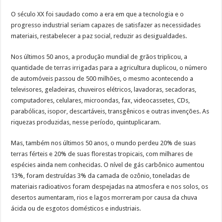
O século XX foi saudado como a era em que a tecnologia e o
progresso industrial seriam capazes de satisfazer as necessidades
materiais, restabelecer a paz social, reduzir as desigualdades.
Nos últimos 50 anos, a produção mundial de grãos triplicou, a
quantidade de terras irrigadas para a agricultura duplicou, o número
de automóveis passou de 500 milhões, o mesmo acontecendo a
televisores, geladeiras, chuveiros elétricos, lavadoras, secadoras,
computadores, celulares, microondas, fax, videocassetes, CDs,
parabólicas, isopor, descartáveis, transgênicos e outras invenções. As
riquezas produzidas, nesse período, quintuplicaram.
Mas, também nos últimos 50 anos, o mundo perdeu 20% de suas
terras férteis e 20% de suas florestas tropicais, com milhares de
espécies ainda nem conhecidas. O nível de gás carbônico aumentou
13%, foram destruídas 3% da camada de ozônio, toneladas de
materiais radioativos foram despejadas na atmosfera e nos solos, os
desertos aumentaram, rios e lagos morreram por causa da chuva
ácida ou de esgotos domésticos e industriais.