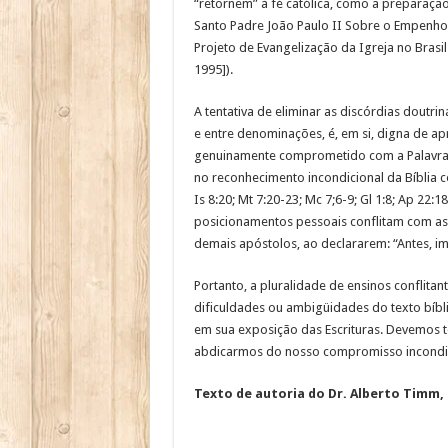
“retornem” à fé católica, como a preparação
Santo Padre João Paulo II Sobre o Empenho 
Projeto de Evangelização da Igreja no Brasi
1995]).
A tentativa de eliminar as discórdias doutrin
e entre denominações, é, em si, digna de apr
genuinamente comprometido com a Palavra d
no reconhecimento incondicional da Bíblia co
Is 8:20; Mt 7:20-23; Mc 7;6-9; Gl 1:8; Ap 22:
posicionamentos pessoais conflitam com as 
demais apóstolos, ao declararem: “Antes, i
Portanto, a pluralidade de ensinos conflitan
dificuldades ou ambigüidades do texto bíbl
em sua exposição das Escrituras. Devemos te
abdicarmos do nosso compromisso incondici
Texto de autoria do Dr. Alberto Timm, p