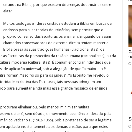
ensinos na Bíblia, por que existem diferenças doutrinárias entre
elas?
Muitos teólogos e líderes cristãos estudam a Bíblia em busca de
endosso para suas teorias doutrinárias, sem permitir que o
próprio consenso das Escrituras os ensinem. Enquanto os assim
chamados conservadores da extrema-direita tentam manter a
Bíblia presa às suas tradições humanas (tradicionalistas), os
P
 as Escrituras da perspectiva da razão humana (racionalistas), ou da
o
 cultura moderna (culturalistas). É comum encontrar indivíduos que
, de aplicação universal, sob a alegação de que “a maioria crê
utra forma”, “isso foi só para os judeus”, “o Espírito me revelou o
toridade exclusiva das Escrituras, tais pessoas advogam um
uído para aumentar ainda mais esse grande mosaico de ensinos
 procuram eliminar ou, pelo menos, minimizar muitas
ressivo deles é, sem dúvida, o movimento ecumênico liderado pela
S
mênico Vaticano II (1962-1965). Sob a pretensão de ser a legítima
tem apelado insistentemente aos demais cristãos para que estes