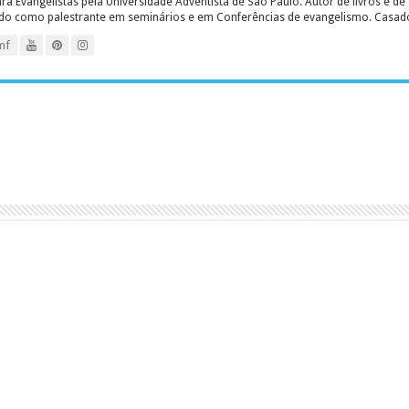
 Evangelistas pela Universidade Adventista de São Paulo. Autor de livros e de a
ado como palestrante em seminários e em Conferências de evangelismo. Casado c
mf