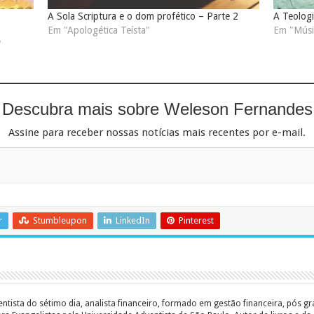
A Sola Scriptura e o dom profético – Parte 2
A Teolog
Em "Apologética Teísta"
Em "Músi
"
Descubra mais sobre Weleson Fernandes
Assine para receber nossas notícias mais recentes por e-mail.
r
Stumbleupon
LinkedIn
Pinterest
entista do sétimo dia, analista financeiro, formado em gestão financeira, pós 