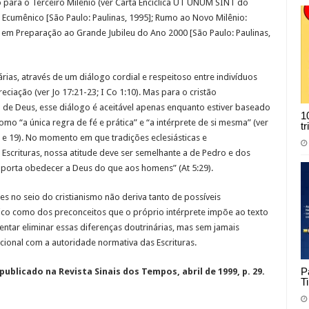
 para o Terceiro Milênio (ver Carta Encíclica UT UNUM SINT do
Ecumênico [São Paulo: Paulinas, 1995]; Rumo ao Novo Milênio:
l em Preparação ao Grande Jubileu do Ano 2000 [São Paulo: Paulinas,
árias, através de um diálogo cordial e respeitoso entre indivíduos
eciação (ver Jo 17:21-23; I Co 1:10). Mas para o cristão
e Deus, esse diálogo é aceitável apenas enquanto estiver baseado
1
mo “a única regra de fé e prática” e “a intérprete de si mesma” (ver
t
18 e 19). No momento em que tradições eclesiásticas e
Escrituras, nossa atitude deve ser semelhante a de Pedro e dos
mporta obedecer a Deus do que aos homens” (At 5:29).
tes no seio do cristianismo não deriva tanto de possíveis
ico como dos preconceitos que o próprio intérprete impõe ao texto
ntar eliminar essas diferenças doutrinárias, mas sem jamais
onal com a autoridade normativa das Escrituras.
P
ublicado na Revista Sinais dos Tempos, abril de 1999, p. 29.
T