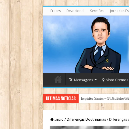
Frases
Devocional
Sermões
Jornadas Esp
Mensagens
Nisto Cremos
Ultimas Noticias
Espirito Santo – O Deus dos Ba
Inicio
/
Diferenças Doutrinárias
/
Diferenças 