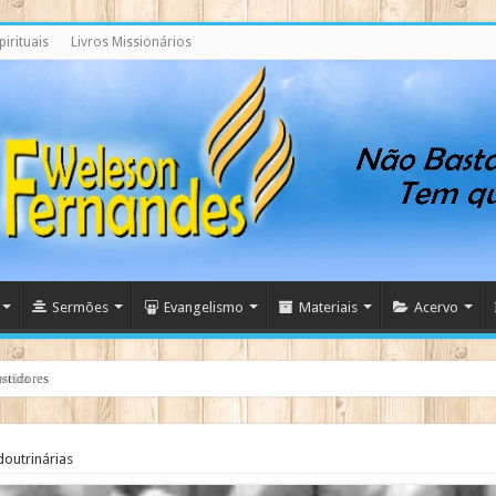
irituais
Livros Missionários
Sermões
Evangelismo
Materiais
Acervo
stidores
doutrinárias