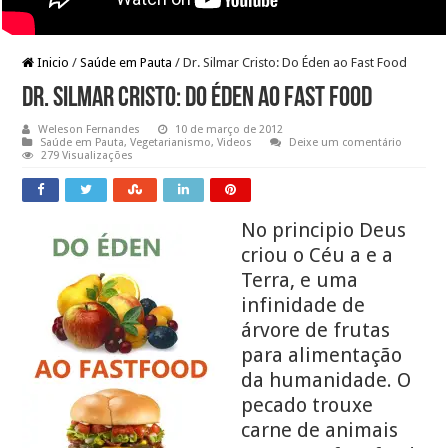
Inicio
/
Saúde em Pauta
/
Dr. Silmar Cristo: Do Éden ao Fast Food
Dr. Silmar Cristo: Do Éden ao Fast Food
Weleson Fernandes
10 de março de 2012
Saúde em Pauta
,
Vegetarianismo
,
Videos
Deixe um comentário
279 Visualizações
No principio Deus
criou o Céu a e a
Terra, e uma
infinidade de
árvore de frutas
para alimentação
da humanidade. O
pecado trouxe
carne de animais