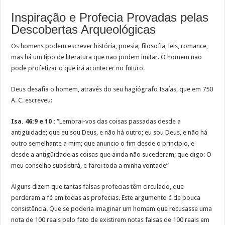
Inspiração e Profecia Provadas pelas
Descobertas Arqueológicas
Os homens podem escrever história, poesia, filosofia, leis, romance,
mas há um tipo de literatura que não podem imitar. O homem não
pode profetizar o que irá acontecer no futuro.
Deus desafia o homem, através do seu hagiógrafo Isaías, que em 750
A. C. escreveu:
Isa. 46:9 e 10 :
“Lembrai-vos das coisas passadas desde a
antigüidade; que eu sou Deus, e não há outro; eu sou Deus, e não há
outro semelhante a mim; que anuncio o fim desde o princípio, e
desde a antigüidade as coisas que ainda não sucederam; que digo: O
meu conselho subsistirá, e farei toda a minha vontade”
Alguns dizem que tantas falsas profecias têm circulado, que
perderam a fé em todas as profecias. Este argumento é de pouca
consistência. Que se poderia imaginar um homem que recusasse uma
nota de 100 reais pelo fato de existirem notas falsas de 100 reais em