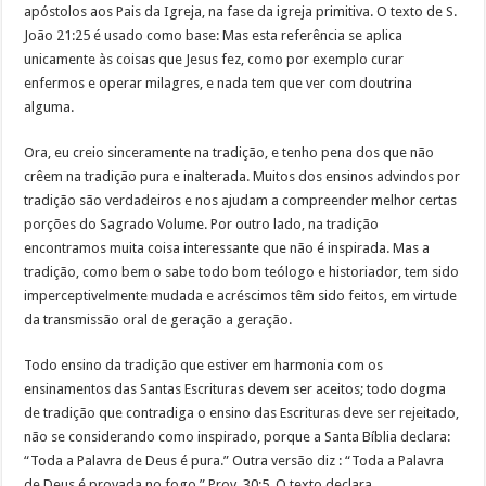
apóstolos aos Pais da Igreja, na fase da igreja primitiva. O texto de S.
João 21:25 é usado como base: Mas esta referência se aplica
unicamente às coisas que Jesus fez, como por exemplo curar
enfermos e operar milagres, e nada tem que ver com doutrina
alguma.
Ora, eu creio sinceramente na tradição, e tenho pena dos que não
crêem na tradição pura e inalterada. Muitos dos ensinos advindos por
tradição são verdadeiros e nos ajudam a compreender melhor certas
porções do Sagrado Volume. Por outro lado, na tradição
encontramos muita coisa interessante que não é inspirada. Mas a
tradição, como bem o sabe todo bom teólogo e historiador, tem sido
imperceptivelmente mudada e acréscimos têm sido feitos, em virtude
da transmissão oral de geração a geração.
Todo ensino da tradição que estiver em harmonia com os
ensinamentos das Santas Escrituras devem ser aceitos; todo dogma
de tradição que contradiga o ensino das Escrituras deve ser rejeitado,
não se considerando como inspirado, porque a Santa Bíblia declara:
“Toda a Palavra de Deus é pura.” Outra versão diz : “Toda a Palavra
de Deus é provada no fogo.” Prov. 30:5. O texto declara