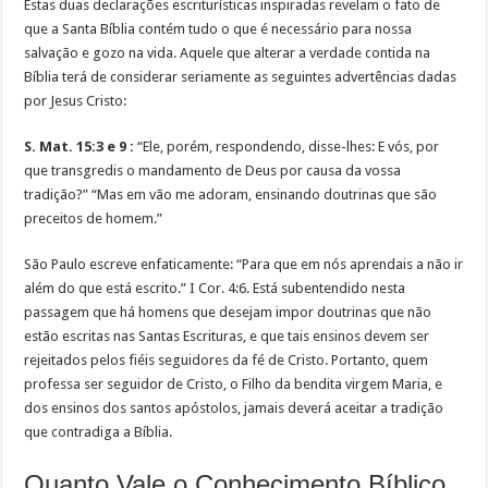
Estas duas declarações escriturísticas inspiradas revelam o fato de
que a Santa Bíblia contém tudo o que é necessário para nossa
salvação e gozo na vida. Aquele que alterar a verdade contida na
Bíblia terá de considerar seriamente as seguintes advertências dadas
por Jesus Cristo:
S. Mat. 15:3 e 9 :
“Ele, porém, respondendo, disse-lhes: E vós, por
que transgredis o mandamento de Deus por causa da vossa
tradição?” “Mas em vão me adoram, ensinando doutrinas que são
preceitos de homem.”
São Paulo escreve enfaticamente: “Para que em nós aprendais a não ir
além do que está escrito.” I Cor. 4:6. Está subentendido nesta
passagem que há homens que desejam impor doutrinas que não
estão escritas nas Santas Escrituras, e que tais ensinos devem ser
rejeitados pelos fiéis seguidores da fé de Cristo. Portanto, quem
professa ser seguidor de Cristo, o Filho da bendita virgem Maria, e
dos ensinos dos santos apóstolos, jamais deverá aceitar a tradição
que contradiga a Bíblia.
Quanto Vale o Conhecimento Bíblico