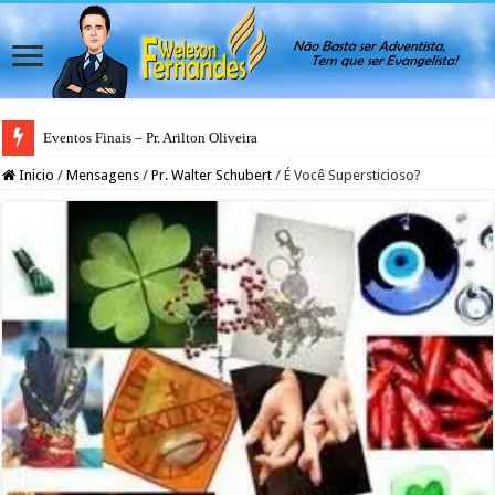
Eventos Finais – Pr. Arilton Oliveira
Inicio
/
Mensagens
/
Pr. Walter Schubert
/
É Você Supersticioso?