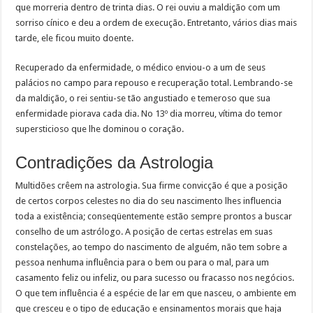
que morreria dentro de trinta dias. O rei ouviu a maldição com um
sorriso cínico e deu a ordem de execução. Entretanto, vários dias mais
tarde, ele ficou muito doente.
Recuperado da enfermidade, o médico enviou-o a um de seus
palácios no campo para repouso e recuperação total. Lembrando-se
da maldição, o rei sentiu-se tão angustiado e temeroso que sua
enfermidade piorava cada dia. No 13º dia morreu, vítima do temor
supersticioso que lhe dominou o coração.
Contradições da Astrologia
Multidões crêem na astrologia. Sua firme convicção é que a posição
de certos corpos celestes no dia do seu nascimento lhes influencia
toda a existência; conseqüentemente estão sempre prontos a buscar
conselho de um astrólogo. A posição de certas estrelas em suas
constelações, ao tempo do nascimento de alguém, não tem sobre a
pessoa nenhuma influência para o bem ou para o mal, para um
casamento feliz ou infeliz, ou para sucesso ou fracasso nos negócios.
O que tem influência é a espécie de lar em que nasceu, o ambiente em
que cresceu e o tipo de educação e ensinamentos morais que haja