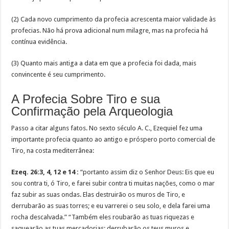
(2) Cada novo cumprimento da profecia acrescenta maior validade às
profecias. Não há prova adicional num milagre, mas na profecia há
contínua evidência.
(3) Quanto mais antiga a data em que a profecia foi dada, mais
convincente é seu cumprimento.
A Profecia Sobre Tiro e sua
Confirmação pela Arqueologia
Passo a citar alguns fatos. No sexto século A. C., Ezequiel fez uma
importante profecia quanto ao antigo e próspero porto comercial de
Tiro, na costa mediterrânea:
Ezeq. 26:3, 4, 12 e 14 :
“portanto assim diz o Senhor Deus: Eis que eu
sou contra ti, ó Tiro, e farei subir contra ti muitas nações, como o mar
faz subir as suas ondas. Elas destruirão os muros de Tiro, e
derrubarão as suas torres; e eu varrerei o seu solo, e dela farei uma
rocha descalvada.” “Também eles roubarão as tuas riquezas e
saquearão as tuas mercadorias; derrubarão os teus muros e