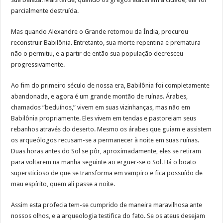
parcialmente destruída.
Mas quando Alexandre o Grande retornou da Índia, procurou
reconstruir Babilônia. Entretanto, sua morte repentina e prematura
não o permitiu, e a partir de então sua população decresceu
progressivamente.
Ao fim do primeiro século de nossa era, Babilônia foi completamente
abandonada, e agora é um grande montão de ruínas. Árabes,
chamados “beduínos,” vivem em suas vizinhanças, mas não em
Babilônia propriamente. Eles vivem em tendas e pastoreiam seus
rebanhos através do deserto. Mesmo os árabes que guiam e assistem
os arqueólogos recusam-se a permanecer à noite em suas ruínas.
Duas horas antes do Sol se pôr, aproximadamente, eles se retiram
para voltarem na manhã seguinte ao erguer-se o Sol. Há o boato
supersticioso de que se transforma em vampiro e fica possuído de
mau espírito, quem ali passe a noite.
Assim esta profecia tem-se cumprido de maneira maravilhosa ante
nossos olhos, e a arqueologia testifica do fato. Se os ateus desejam