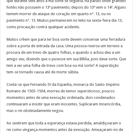
que durante sete anos a má sorte se seguiria. Há países onde grandes
hotéis não possuem o 13º pavimento; depois do 13º vem o 14º. Alguns
temem morrer de ataque do coração em quarto n°. 13, ou no
pavimento n°. 13. Muitos permanecem no leito na sexta-feira dia 13,
como precaução contra qualquer acidente.
Muitos crêem que para ter boa sorte devem conservar uma ferradura
sobre a porta de entrada da casa. Uma pessoa revirou um terreno a
procura de um trevo de quatro folhas, e quando o achou deu a um
amigo seu, dizendo que o pusesse em sua Bíblia, pois dava sorte. Que
tem a ver uma folha de trevo com boa ou má sorte? A superstição
tem-se tornado causa até de morte súbita.
Conta-se que Fernando IV da Espanha, monarca do Santo Império
Romano de 1503-1504, morreu de temor supersticioso, poucos
momentos antes de uma execução ordenada, dois condenados
continuaram a insistir que eram inocentes. Suplicaram misericórdia,
mas o rei obstinadamente negou.
Ao sentirem que toda a esperança estava perdida, amaldiçoaram o
rei como vingança momentos antes da execução. Ameaçaram-no de