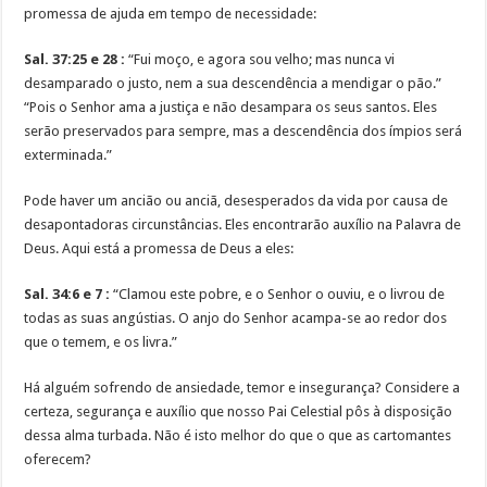
promessa de ajuda em tempo de necessidade:
Sal. 37:25 e 28 :
“Fui moço, e agora sou velho; mas nunca vi
desamparado o justo, nem a sua descendência a mendigar o pão.”
“Pois o Senhor ama a justiça e não desampara os seus santos. Eles
serão preservados para sempre, mas a descendência dos ímpios será
exterminada.”
Pode haver um ancião ou anciã, desesperados da vida por causa de
desapontadoras circunstâncias. Eles encontrarão auxílio na Palavra de
Deus. Aqui está a promessa de Deus a eles:
Sal. 34:6 e 7 :
“Clamou este pobre, e o Senhor o ouviu, e o livrou de
todas as suas angústias. O anjo do Senhor acampa-se ao redor dos
que o temem, e os livra.”
Há alguém sofrendo de ansiedade, temor e insegurança? Considere a
certeza, segurança e auxílio que nosso Pai Celestial pôs à disposição
dessa alma turbada. Não é isto melhor do que o que as cartomantes
oferecem?