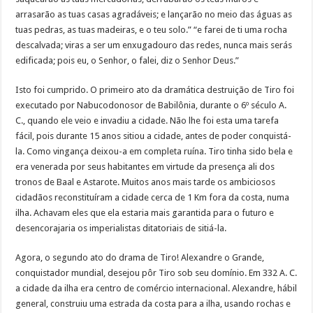
arrasarão as tuas casas agradáveis; e lançarão no meio das águas as
tuas pedras, as tuas madeiras, e o teu solo.” “e farei de ti uma rocha
descalvada; viras a ser um enxugadouro das redes, nunca mais serás
edificada; pois eu, o Senhor, o falei, diz o Senhor Deus.”
Isto foi cumprido. O primeiro ato da dramática destruição de Tiro foi
executado por Nabucodonosor de Babilônia, durante o 6º século A.
C., quando ele veio e invadiu a cidade. Não lhe foi esta uma tarefa
fácil, pois durante 15 anos sitiou a cidade, antes de poder conquistá-
la. Como vingança deixou-a em completa ruína. Tiro tinha sido bela e
era venerada por seus habitantes em virtude da presença ali dos
tronos de Baal e Astarote. Muitos anos mais tarde os ambiciosos
cidadãos reconstituíram a cidade cerca de 1 Km fora da costa, numa
ilha. Achavam eles que ela estaria mais garantida para o futuro e
desencorajaria os imperialistas ditatoriais de sitiá-la.
Agora, o segundo ato do drama de Tiro! Alexandre o Grande,
conquistador mundial, desejou pôr Tiro sob seu domínio. Em 332 A. C.
a cidade da ilha era centro de comércio internacional. Alexandre, hábil
general, construiu uma estrada da costa para a ilha, usando rochas e