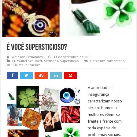
É Você Supersticioso?
Weleson Fernandes
11 de setembro de 2011
Pr. Walter Schubert
,
Sermões
,
Superstição
Deixe um comentário
210 Visualizações
A ansiedade e
insegurança
caracterizam nosso
século. Homens e
mulheres vêem-se
frente a frente com
toda espécie de
problemas sociais.