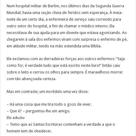
Num hospital militar de Berlim, nos últimos dias da Segunda Guerra
Mundial, havia uma seção cheia de feridos sem esperança. À meia-
noite de um certo dia, a enfermeira de serviço saiu correndo para
outro setor do hospital, a fim de chamar o médico interno. Ela
necessitava de sua ajuda para um doente que estava agonizando. Ao
chegarem à sala dos enfermos viram com surpresa o enfermo de pé,
em atitude militar, tendo na mão estendida uma Bíblia.
Ele exclamou com as derradeiras forças aos outros enfermos: “Seja
como for, é verdade tudo que está escrito neste livro!” Então caiu
sobre o leito e cerrou os olhos para sempre. É maravilhoso morrer
com tão abençoada certeza.
Mas em contraste, um incrédulo uma vez disse:
– Há uma coisa que me tira todo o gozo de viver.
– Que é? – perguntou-lhe um amigo.
Ele aduziu:
– Temo que as Santas Escrituras contenham a verdade a que o
homem tem de obedecer.