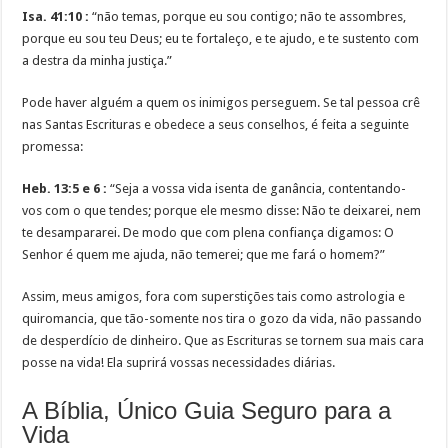
Isa. 41:10 :
“não temas, porque eu sou contigo; não te assombres,
porque eu sou teu Deus; eu te fortaleço, e te ajudo, e te sustento com
a destra da minha justiça.”
Pode haver alguém a quem os inimigos perseguem. Se tal pessoa crê
nas Santas Escrituras e obedece a seus conselhos, é feita a seguinte
promessa:
Heb. 13:5 e 6 :
“Seja a vossa vida isenta de ganância, contentando-
vos com o que tendes; porque ele mesmo disse: Não te deixarei, nem
te desampararei. De modo que com plena confiança digamos: O
Senhor é quem me ajuda, não temerei; que me fará o homem?”
Assim, meus amigos, fora com superstições tais como astrologia e
quiromancia, que tão-somente nos tira o gozo da vida, não passando
de desperdício de dinheiro. Que as Escrituras se tornem sua mais cara
posse na vida! Ela suprirá vossas necessidades diárias.
A Bíblia, Único Guia Seguro para a
Vida