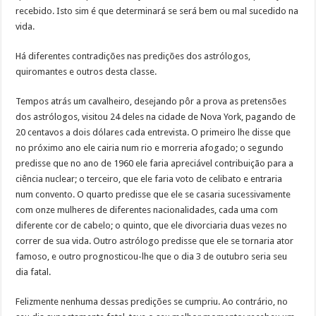
recebido. Isto sim é que determinará se será bem ou mal sucedido na
vida.
Há diferentes contradições nas predições dos astrólogos,
quiromantes e outros desta classe.
Tempos atrás um cavalheiro, desejando pôr a prova as pretensões
dos astrólogos, visitou 24 deles na cidade de Nova York, pagando de
20 centavos a dois dólares cada entrevista. O primeiro lhe disse que
no próximo ano ele cairia num rio e morreria afogado; o segundo
predisse que no ano de 1960 ele faria apreciável contribuição para a
ciência nuclear; o terceiro, que ele faria voto de celibato e entraria
num convento. O quarto predisse que ele se casaria sucessivamente
com onze mulheres de diferentes nacionalidades, cada uma com
diferente cor de cabelo; o quinto, que ele divorciaria duas vezes no
correr de sua vida. Outro astrólogo predisse que ele se tornaria ator
famoso, e outro prognosticou-lhe que o dia 3 de outubro seria seu
dia fatal.
Felizmente nenhuma dessas predições se cumpriu. Ao contrário, no