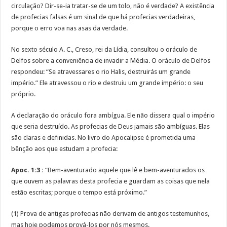
circulação? Dir-se-ia tratar-se de um tolo, não é verdade? A existência
de profecias falsas é um sinal de que há profecias verdadeiras,
porque o erro voa nas asas da verdade.
No sexto século A. C., Creso, rei da Lídia, consultou o oráculo de
Delfos sobre a conveniência de invadir a Média. O oráculo de Delfos
respondeu: “Se atravessares o rio Halis, destruirás um grande
império.” Ele atravessou o rio e destruiu um grande império: o seu
próprio.
A declaração do oráculo fora ambígua. Ele não dissera qual o império
que seria destruído. As profecias de Deus jamais são ambíguas. Elas
são claras e definidas. No livro do Apocalipse é prometida uma
bênção aos que estudam a profecia:
Apoc. 1:3 :
“Bem-aventurado aquele que lê e bem-aventurados os
que ouvem as palavras desta profecia e guardam as coisas que nela
estão escritas; porque o tempo está próximo.”
(1) Prova de antigas profecias não derivam de antigos testemunhos,
mas hoje podemos prová-los por nós mesmos.