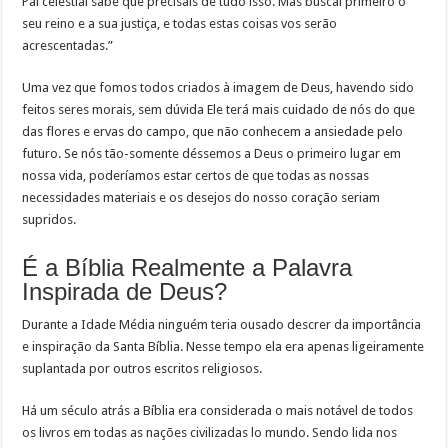
Pai celestial sabe que precisais de tudo isso. Mas buscai primeiro o
seu reino e a sua justiça, e todas estas coisas vos serão
acrescentadas.”
Uma vez que fomos todos criados à imagem de Deus, havendo sido
feitos seres morais, sem dúvida Ele terá mais cuidado de nós do que
das flores e ervas do campo, que não conhecem a ansiedade pelo
futuro. Se nós tão-somente déssemos a Deus o primeiro lugar em
nossa vida, poderíamos estar certos de que todas as nossas
necessidades materiais e os desejos do nosso coração seriam
supridos.
É a Bíblia Realmente a Palavra
Inspirada de Deus?
Durante a Idade Média ninguém teria ousado descrer da importância
e inspiração da Santa Bíblia. Nesse tempo ela era apenas ligeiramente
suplantada por outros escritos religiosos.
Há um século atrás a Bíblia era considerada o mais notável de todos
os livros em todas as nações civilizadas lo mundo. Sendo lida nos