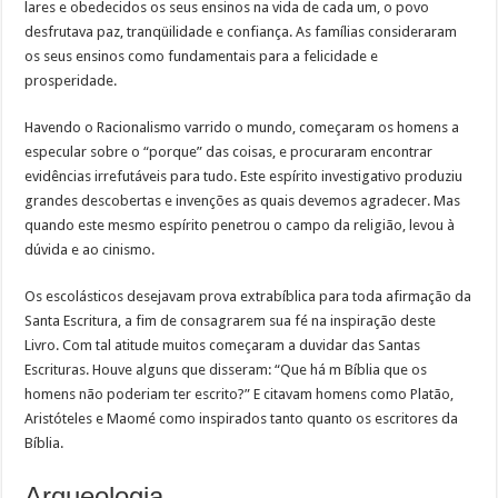
lares e obedecidos os seus ensinos na vida de cada um, o povo
desfrutava paz, tranqüilidade e confiança. As famílias consideraram
os seus ensinos como fundamentais para a felicidade e
prosperidade.
Havendo o Racionalismo varrido o mundo, começaram os homens a
especular sobre o “porque” das coisas, e procuraram encontrar
evidências irrefutáveis para tudo. Este espírito investigativo produziu
grandes descobertas e invenções as quais devemos agradecer. Mas
quando este mesmo espírito penetrou o campo da religião, levou à
dúvida e ao cinismo.
Os escolásticos desejavam prova extrabíblica para toda afirmação da
Santa Escritura, a fim de consagrarem sua fé na inspiração deste
Livro. Com tal atitude muitos começaram a duvidar das Santas
Escrituras. Houve alguns que disseram: “Que há m Bíblia que os
homens não poderiam ter escrito?” E citavam homens como Platão,
Aristóteles e Maomé como inspirados tanto quanto os escritores da
Bíblia.
Arqueologia