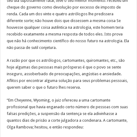
seu dia supostamente fatal, teve o seu melhor momento: recebeu um
cheque do governo como devolução por excesso de imposto de
renda. Cada um dos vinte e quatro astrólogos lhe predissera
diferente sorte; não houve dois que dissessem a mesma coisa Se
houvesse qualquer coisa autêntica na astrologia, este homem teria
recebido exatamente a mesma resposta de todos eles. Isto prova
que não há conhecimento científico do nosso futuro na astrologia. Ela
não passa de sutil conjetura.
A razão por que os astrólogos, cartomantes, quiromantes, etc., são
hoje algumas das pessoas mais prósperas é que o povo se sente
inseguro, assoberbado de preocupações, angústias e ansiedade.
Aflitos por encontrar alguma solução para seus problemas pessoais,
querem saber o que o futuro lhes reserva.
“Em Cheyenne, Wyoming, o juiz ofereceu a uma cartomante
profissional que havia enganado certo número de pessoas com suas
falsas predições, a suspensão da sentença se ela adivinhasse a
quantos dias de prisão a corte julgadora a condenara. A cartomante,
Olga Rambova; hesitou, e então respondeu: