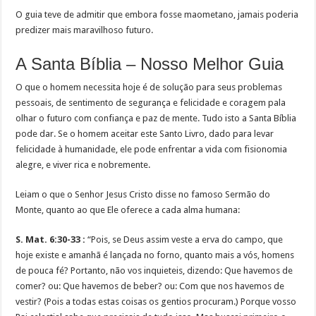
O guia teve de admitir que embora fosse maometano, jamais poderia
predizer mais maravilhoso futuro.
A Santa Bíblia – Nosso Melhor Guia
O que o homem necessita hoje é de solução para seus problemas
pessoais, de sentimento de segurança e felicidade e coragem pala
olhar o futuro com confiança e paz de mente. Tudo isto a Santa Bíblia
pode dar. Se o homem aceitar este Santo Livro, dado para levar
felicidade à humanidade, ele pode enfrentar a vida com fisionomia
alegre, e viver rica e nobremente.
Leiam o que o Senhor Jesus Cristo disse no famoso Sermão do
Monte, quanto ao que Ele oferece a cada alma humana:
S. Mat. 6:30-33 :
“Pois, se Deus assim veste a erva do campo, que
hoje existe e amanhã é lançada no forno, quanto mais a vós, homens
de pouca fé? Portanto, não vos inquieteis, dizendo: Que havemos de
comer? ou: Que havemos de beber? ou: Com que nos havemos de
vestir? (Pois a todas estas coisas os gentios procuram.) Porque vosso