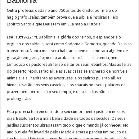
Babilônia
Outra profecia, dada no ano 750 antes de Cristo, por meio do
hagiógrafo Isaías, também prova que a Bíblia é inspirada Pelo
Espírito Santo e que Deus tem em Sua mão a História:
Isa. 13:19-22 :
“E Babilônia, a glória dos reinos, o esplendor e o
orgulho dos caldeus, será como Sodoma e Gomorra, quando Deus as
transtornou. Nunca mais será habitada, nem nela morará alguém de
geração em geração; nem o árabe armará ali a sua tenda; nem
tampouco os pastores ali farão deitar os seus rebanhos. Mas as feras
do deserto repousarão ali, e as suas casas se encherão de horríveis
animais; e ali habitarão as avestruzes, e os sátiros pularão ali. As
hienas uivarão nos seus castelos, e os chacais nos seus palácios de
prazer; bem perto está o seu tempo, e os seus dias não se
prolongarão.”
Esta profecia tem encontrado o seu cumprimento justo em nossos
dias. Babilônia foi a mais bela cidade de todos os séculos. Os seus
jardins suspensos ultrapassam tudo o que o mundo já conheceu. No
ano 539 ela foi invadida pelos Medo-Persas e perdeu um pouco de
sua beleza. Mais tarde, quando os gregos atacaram a cidade, ela foi