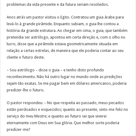
problemas da vida presente e da futura seriam resolvidos.
Anos atrás um pastor visitou o Egito. Contratou um guia árabe para
levá-lo à grande pirâmide. Enquanto subiam, o guia lhe contou a
história da grande estrutura. Ao chegar em cima, o guia, que também
pretendia ser astrólogo, apontou em certa direção e, com o olho no
lucro, disse que a pirâmide estava geometricamente situada em
relação a certas estrelas, de maneira que ele poderia contar ao seu
cliente o futuro deste.
– Sou astrólogo – disse o guia – e tenho disto profundo
reconhecimento. Não há outro lugar no mundo onde as predições
sejam tão exatas. Se me pagar bem em dólares americanos, poderia
predizer-lhe o futuro.
O pastor respondeu: – No que respeita ao passado, meus pecados
estão perdoados e esquecidos; quanto ao presente, sinto-me feliz no
serviço do meu Mestre; e quanto ao futuro sei que viverei
eternamente com Deus em Sua glória. Que melhor sorte poderia
predizer-me?