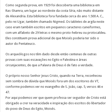
Como segunda prova, em 1929 foi descoberta uma biblioteca em
Ras-Shamra, um lugar ao nordeste da costa Síria, não muito distante
de Alexandria. Esta biblioteca fora fundada cerca do ano 1.500 A. C.,
pelo rei Ugar, também chamado Nigmed. Os tabletes de argila neste
caso eram também escritos em pequenos caracteres cuneiformes,
com um alfabeto de 29 letras o mesmo proto-hebreu ou protocaldeu.
Eles constituem prova adicional de que Moisés poderia ter sido o
autor do Pentateuco.
Os arqueólogos nos têm dado desde então centenas de outras
provas com suas escavações no Egito e Palestina e áreas
circunjacentes, de que a Palavra de Deus é de fato a verdade.
O próprio nosso Senhor Jesus Cristo, quando na Terra, reconheceu
sem sombra de dúvida que Moisés fora um dos escritores do VT,
conforme podemos ver no evangelho de S. João, cap. 5, versos 46 e
47.
Por aqui podemos ver que quem professa ser seguidor de Cristo está
obrigado a crer na veracidade e inspiração dos escritos do libertador
do povo de Deus do Egito, Moisés.