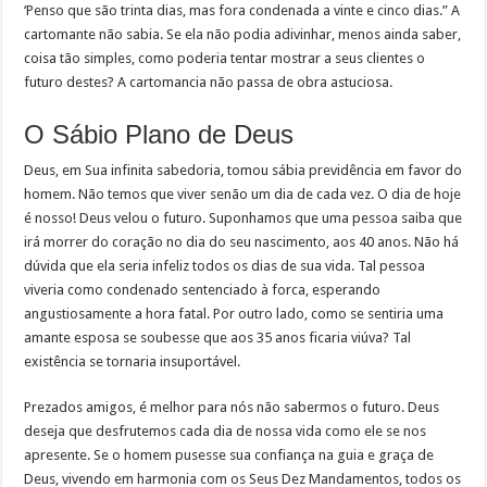
‘Penso que são trinta dias, mas fora condenada a vinte e cinco dias.” A
cartomante não sabia. Se ela não podia adivinhar, menos ainda saber,
coisa tão simples, como poderia tentar mostrar a seus clientes o
futuro destes? A cartomancia não passa de obra astuciosa.
O Sábio Plano de Deus
Deus, em Sua infinita sabedoria, tomou sábia previdência em favor do
homem. Não temos que viver senão um dia de cada vez. O dia de hoje
é nosso! Deus velou o futuro. Suponhamos que uma pessoa saiba que
irá morrer do coração no dia do seu nascimento, aos 40 anos. Não há
dúvida que ela seria infeliz todos os dias de sua vida. Tal pessoa
viveria como condenado sentenciado à forca, esperando
angustiosamente a hora fatal. Por outro lado, como se sentiria uma
amante esposa se soubesse que aos 35 anos ficaria viúva? Tal
existência se tornaria insuportável.
Prezados amigos, é melhor para nós não sabermos o futuro. Deus
deseja que desfrutemos cada dia de nossa vida como ele se nos
apresente. Se o homem pusesse sua confiança na guia e graça de
Deus, vivendo em harmonia com os Seus Dez Mandamentos, todos os