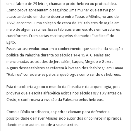
um alfabeto de 29 letras, chamado proto-hebreu ou protocaldeu.
Como prova apresentam o seguinte: Uma mulher que estava por
acaso andando um dia no deserto entre Tebas e Mênfis, no ano de
1887, encontrou uma coleção de cerca de 350 tabletes de argila em
meio de algumas ruínas. Esses tabletes eram escritos em caracteres
cuneiformes. Eram cartas escritas pelos chamados “satélites” do
Egito.
Essas cartas revolucionaram o conhecimento que se tinha da situação
política da Palestina durante os séculos 14 e 15 A. C. Neles são
mencionadas as cidades de Jerusalém, Laquis, Megido e Gezer.
Alguns desses tabletes se referem à invasão dos “habiros,” em Canaã.
“Habiros” considera-se pelos arqueólogos como sendo os hebreus.
Esta descoberta agitou o mundo da filosofia e da arqueologia, pois
provava que a escrita alfabética existia nos séculos XIV a XV antes de
Cristo, e confirmava a invasão da Palestina pelos hebreus.
Como a Bíblia predissera, as pedras clamam para defender a
possibilidade de haver Moisés sido autor dos cinco livros inspirados,
dando maior autenticidade a seus escritos.