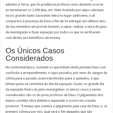
advento à Terra, que foi predita na profecia como devendo ocorrer
ao terminarem os 2.300 dias, em 1844. Assistido por anjos celestiais,
nosso grande Sumo Sacerdote entra no lugar santíssimo, e ali
comparece à presença de Deus a fim de Se entregar aos últimos atos
de Seu ministério em prol do homem, a saber: realizar a obra do juízo
de investigação e fazer expiação por todos os que se verificarem
com direito aos benefícios da mesma.
Os Únicos Casos
Considerados
No cerimonial típico, somente os que tinham vindo perante Deus com
confissão e arrependimento, e cujos pecados, por meio do sangue da
oferta para o pecado, eram transferidos para o santuário, é que
tinham parte na cerimônia do dia da expiação. Assim, no grande dia
da expiação final e do juízo investigativo, os únicos casos a serem
considerados são os do povo professo de Deus. O julgamento dos
ímpios constitui obra distinta e separada, e ocorre em ocasião
posterior. “É tempo que comece o julgamento pela casa de Deus; e, se
primeiro começa por nós, qual será o fim daqueles que são