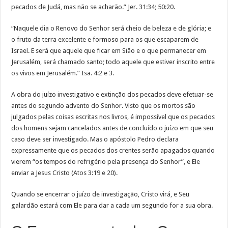
pecados de Judá, mas não se acharão.” Jer. 31:34; 50:20.
“Naquele dia o Renovo do Senhor será cheio de beleza e de glória; e
o fruto da terra excelente e formoso para os que escaparem de
Israel. E será que aquele que ficar em Sião e o que permanecer em
Jerusalém, será chamado santo; todo aquele que estiver inscrito entre
os vivos em Jerusalém.” Isa. 4:2 e 3.
A obra do juízo investigativo e extinção dos pecados deve efetuar-se
antes do segundo advento do Senhor. Visto que os mortos são
julgados pelas coisas escritas nos livros, é impossível que os pecados
dos homens sejam cancelados antes de concluído o juízo em que seu
caso deve ser investigado. Mas o apóstolo Pedro declara
expressamente que os pecados dos crentes serão apagados quando
vierem “os tempos do refrigério pela presença do Senhor”, e Ele
enviar a Jesus Cristo (Atos 3:19 e 20).
Quando se encerrar o juízo de investigação, Cristo virá, e Seu
galardão estará com Ele para dar a cada um segundo for a sua obra.