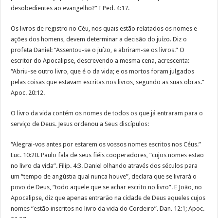
desobedientes ao evangelho?” I Ped. 4:17.
Os livros de registro no Céu, nos quais estão relatados os nomes e
ações dos homens, devem determinar a decisão do juízo. Diz o
profeta Daniel: “Assentou-se o juízo, e abriram-se os livros.” O
escritor do Apocalipse, descrevendo a mesma cena, acrescenta:
“Abriu-se outro livro, que é o da vida; e os mortos foram julgados
pelas coisas que estavam escritas nos livros, segundo as suas obras.”
Apoc. 20:12.
O livro da vida contém os nomes de todos os que já entraram para o
serviço de Deus. Jesus ordenou a Seus discípulos:
“Alegrai-vos antes por estarem os vossos nomes escritos nos Céus.”
Luc. 10:20. Paulo fala de seus fiéis cooperadores, “cujos nomes estão
no livro da vida”. Filip. 4:3. Daniel olhando através dos séculos para
um “tempo de angústia qual nunca houve”, declara que se livrará o
povo de Deus, “todo aquele que se achar escrito no livro”. E João, no
Apocalipse, diz que apenas entrarão na cidade de Deus aqueles cujos
nomes “estão inscritos no livro da vida do Cordeiro”. Dan. 12:1; Apoc.