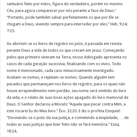
santuário feito por mãos, figura do verdadeiro, porém no mesmo
Céu, para agora comparecer por nós perante a face de Deus.”
“Portanto, pode também salvar perfeitamente os que por Ele se
chegam a Deus, vivendo sempre para interceder por eles.” Heb. 9:24;
7:25.
Ao abrirem-se os livros de registro no juízo, é passada em revista
perante Deus a vida de todos os que creram em Jesus. Começando
pelos que primeiro viveram na Terra, nosso Advogado apresenta os
casos de cada geração sucessiva, finalizando com os vivos. Todo
nome é mencionado, cada caso minuciosamente investigado.
Aceitam-se nomes, e rejeitam-se nomes. Quando alguém tem
pecados que permaneçam nos livros de registro, para os quais não
houve arrependimento nem perdão, seu nome será omitido do livro
da vida, e o relato de suas boas ações apagado do livro memorial de
Deus. O Senhor declarou a Moisés: “Aquele que pecar contra Mim, a
este riscarei Eu do Meu livro.” Êxo. 32:33. E diz o profeta Ezequiel:
“Desviando-se o justo da sua justiça, e cometendo a iniqüidade, … de
todas as suas justiças que tiver feito não se fará memória.” Ezeq.
18:24.