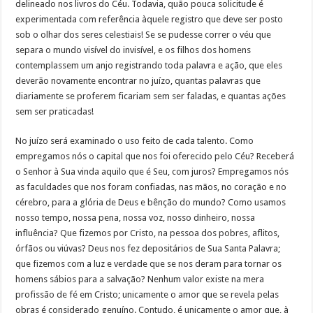
delineado nos livros do Céu. Todavia, quão pouca solicitude é
experimentada com referência àquele registro que deve ser posto
sob o olhar dos seres celestiais! Se se pudesse correr o véu que
separa o mundo visível do invisível, e os filhos dos homens
contemplassem um anjo registrando toda palavra e ação, que eles
deverão novamente encontrar no juízo, quantas palavras que
diariamente se proferem ficariam sem ser faladas, e quantas ações
sem ser praticadas!
No juízo será examinado o uso feito de cada talento. Como
empregamos nós o capital que nos foi oferecido pelo Céu? Receberá
o Senhor à Sua vinda aquilo que é Seu, com juros? Empregamos nós
as faculdades que nos foram confiadas, nas mãos, no coração e no
cérebro, para a glória de Deus e bênção do mundo? Como usamos
nosso tempo, nossa pena, nossa voz, nosso dinheiro, nossa
influência? Que fizemos por Cristo, na pessoa dos pobres, aflitos,
órfãos ou viúvas? Deus nos fez depositários de Sua Santa Palavra;
que fizemos com a luz e verdade que se nos deram para tornar os
homens sábios para a salvação? Nenhum valor existe na mera
profissão de fé em Cristo; unicamente o amor que se revela pelas
obras é considerado genuíno. Contudo, é unicamente o amor que, à