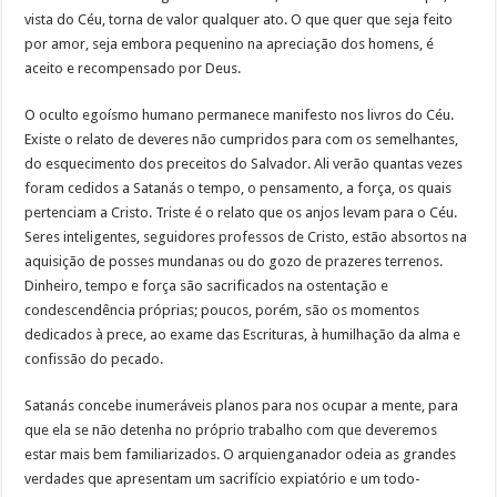
vista do Céu, torna de valor qualquer ato. O que quer que seja feito
por amor, seja embora pequenino na apreciação dos homens, é
aceito e recompensado por Deus.
O oculto egoísmo humano permanece manifesto nos livros do Céu.
Existe o relato de deveres não cumpridos para com os semelhantes,
do esquecimento dos preceitos do Salvador. Ali verão quantas vezes
foram cedidos a Satanás o tempo, o pensamento, a força, os quais
pertenciam a Cristo. Triste é o relato que os anjos levam para o Céu.
Seres inteligentes, seguidores professos de Cristo, estão absortos na
aquisição de posses mundanas ou do gozo de prazeres terrenos.
Dinheiro, tempo e força são sacrificados na ostentação e
condescendência próprias; poucos, porém, são os momentos
dedicados à prece, ao exame das Escrituras, à humilhação da alma e
confissão do pecado.
Satanás concebe inumeráveis planos para nos ocupar a mente, para
que ela se não detenha no próprio trabalho com que deveremos
estar mais bem familiarizados. O arquienganador odeia as grandes
verdades que apresentam um sacrifício expiatório e um todo-