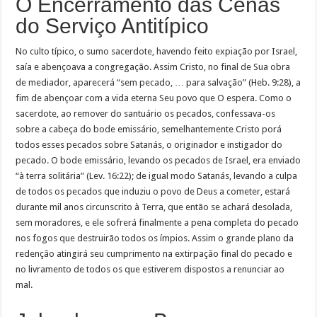
O Encerramento das Cenas
do Serviço Antitípico
No culto típico, o sumo sacerdote, havendo feito expiação por Israel,
saía e abençoava a congregação. Assim Cristo, no final de Sua obra
de mediador, aparecerá “sem pecado, … para salvação” (Heb. 9:28), a
fim de abençoar com a vida eterna Seu povo que O espera. Como o
sacerdote, ao remover do santuário os pecados, confessava-os
sobre a cabeça do bode emissário, semelhantemente Cristo porá
todos esses pecados sobre Satanás, o originador e instigador do
pecado. O bode emissário, levando os pecados de Israel, era enviado
“à terra solitária” (Lev. 16:22); de igual modo Satanás, levando a culpa
de todos os pecados que induziu o povo de Deus a cometer, estará
durante mil anos circunscrito à Terra, que então se achará desolada,
sem moradores, e ele sofrerá finalmente a pena completa do pecado
nos fogos que destruirão todos os ímpios. Assim o grande plano da
redenção atingirá seu cumprimento na extirpação final do pecado e
no livramento de todos os que estiverem dispostos a renunciar ao
mal.