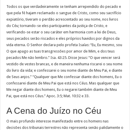
Todos os que verdadeiramente se tenham arrependido do pecado e
que pela fé hajam reclamado o sangue de Cristo, como seu sacrifício
expiatório, tiveram o perdão acrescentado ao seu nome, nos livros
do Céu; tornando-se eles participantes da justiça de Cristo, e
verificando-se estar o seu caráter em harmonia com a lei de Deus,
seus pecados serão riscados e eles próprios havidos por dignos da
vida eterna. O Senhor declara pelo profeta Isaías: “Eu, Eu mesmo, sou
O que apago as tuas transgressões por amor de Mim, e dos teus
pecados Me não lembro.” Isa. 43:25. Disse Jesus: “O que vencer será
vestido de vestes brancas, e de maneira nenhuma riscarei o seu nome
do livro da vida; e confessarei o seu nome diante de Meu Pai, e diante
de Seus anjos.” “Qualquer que Me confessar diante dos homens, Eu o
confessarei diante de Meu Pai que está nos Céus. Mas qualquer que
Me negar diante dos homens, Eu o negarei também diante de Meu
Pai, que está nos Céus.” Apoc. 3:5; Mat. 10:32 e 33.
A Cena do Juízo no Céu
O mais profundo interesse manifestado entre os homens nas
decisões dos tribunais terrestres não representa senão palidamente o