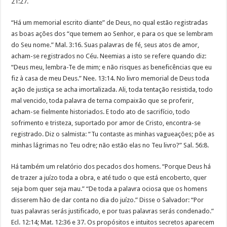
21:27.
“Há um memorial escrito diante” de Deus, no qual estão registradas
as boas ações dos “que temem ao Senhor, e para os que se lembram
do Seu nome.” Mal. 3:16. Suas palavras de fé, seus atos de amor,
acham-se registrados no Céu. Neemias a isto se refere quando diz:
“Deus meu, lembra-Te de mim; e não risques as beneficências que eu
fiz à casa de meu Deus.” Nee. 13:14. No livro memorial de Deus toda
ação de justiça se acha imortalizada. Ali, toda tentação resistida, todo
mal vencido, toda palavra de terna compaixão que se proferir,
acham-se fielmente historiados. E todo ato de sacrifício, todo
sofrimento e tristeza, suportado por amor de Cristo, encontra-se
registrado. Diz o salmista: “Tu contaste as minhas vagueações; põe as
minhas lágrimas no Teu odre; não estão elas no Teu livro?” Sal. 56:8.
Há também um relatório dos pecados dos homens. “Porque Deus há
de trazer a juízo toda a obra, e até tudo o que está encoberto, quer
seja bom quer seja mau.” “De toda a palavra ociosa que os homens
disserem hão de dar conta no dia do juízo.” Disse o Salvador: “Por
tuas palavras serás justificado, e por tuas palavras serás condenado.”
Ecl. 12:14; Mat. 12:36 e 37. Os propósitos e intuitos secretos aparecem