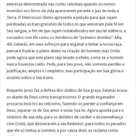
interesse demonstrado nas cortes celestiais quando os nomes
inseridos nos livros da vida aparecerem perante o Juiz de toda a
Terra. O Intercessor divino apresenta a petição para que sejam
perdoadas as transgressões de todos os que venceram pela fé em
Seu sangue, a fim de que sejam restabelecidos em seu lar edênico, e
coroados com Ele como co-herdeiros do “primeiro domínio”. Miq.
4:8. Satanás, em seus esforços para enganar e tentar a nossa raça,
pensara frustrar o plano divino na criação do homem; mas Cristo
pede agora que este plano seja levado a efeito, como se o homem
nunca houvesse caído. Pede, para Seu povo, não somente perdão e
justificação, amplos e completos, mas participação em Sua glória e
assento sobre o Seu trono.
Enquanto Jesus faz a defesa dos súditos de Sua graça, Satanás acusa-
os diante de Deus como transgressores. O grande enganador
procurou levá-los ao ceticismo, fazendo-os perder a confiança em
Deus, separar-se de Seu amor e violar Sua lei. Agora aponta para o
relatório de sua vida, para os defeitos de caráter e dessemelhança
com Cristo, que desonraram a seu Redentor, para todos os pecados
que ele os tentou a cometer; e por causa disto os reclama como