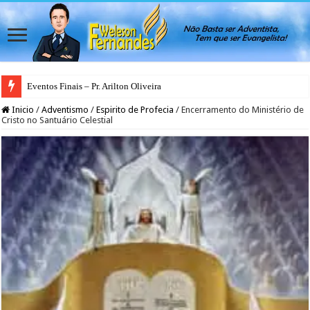
Eventos Finais – Pr. Arilton Oliveira
Espirito Santo – O Deus dos Bastidores
Inicio
/
Adventismo
/
Espirito de Profecia
/
Encerramento do Ministério de
Cristo no Santuário Celestial