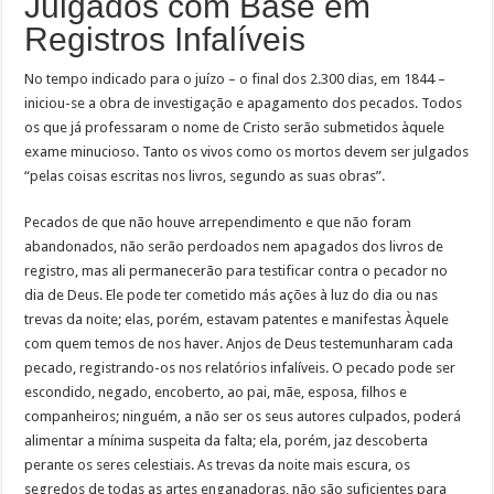
Julgados com Base em
Registros Infalíveis
No tempo indicado para o juízo – o final dos 2.300 dias, em 1844 –
iniciou-se a obra de investigação e apagamento dos pecados. Todos
os que já professaram o nome de Cristo serão submetidos àquele
exame minucioso. Tanto os vivos como os mortos devem ser julgados
“pelas coisas escritas nos livros, segundo as suas obras”.
Pecados de que não houve arrependimento e que não foram
abandonados, não serão perdoados nem apagados dos livros de
registro, mas ali permanecerão para testificar contra o pecador no
dia de Deus. Ele pode ter cometido más ações à luz do dia ou nas
trevas da noite; elas, porém, estavam patentes e manifestas Àquele
com quem temos de nos haver. Anjos de Deus testemunharam cada
pecado, registrando-os nos relatórios infalíveis. O pecado pode ser
escondido, negado, encoberto, ao pai, mãe, esposa, filhos e
companheiros; ninguém, a não ser os seus autores culpados, poderá
alimentar a mínima suspeita da falta; ela, porém, jaz descoberta
perante os seres celestiais. As trevas da noite mais escura, os
segredos de todas as artes enganadoras, não são suficientes para