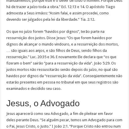
mandamentos; porque este é o dever de todo o homem. Porque Deus
há de trazer a juízo toda a obra.” Ecl. 12:13 e 14. O apóstolo Tiago
admoesta a Seus irmãos: “Assim falai, e assim procedei, como
devendo ser julgados pela lei da liberdade.” Tia. 2:12.
Os que no juízo forem “havidos por dignos”, terão parte na
ressurreição dos justos. Disse Jesus: “Os que forem havidos por
dignos de alcançar o mundo vindouro, e a ressurreição dos mortos,
… são iguais aos anjos, e são filhos de Deus, sendo filhos da
ressurreição.” Luc. 20:35 e 36. E novamente Ele declara que “os que
fizeram o bem” sairão “para a ressurreição da vida”. João 5:29. Os
justos mortos não ressuscitarão senão depois do juízo, no qual são
havidos por dignos da “ressurreição da vida”. Conseqüentemente não
estarão presentes em pessoa no tribunal em que seus registros são
examinados e decidido seu caso.
Jesus, o Advogado
Jesus aparecerá como seu Advogado, a fim de pleitear em favor
deles perante Deus. “Se alguém pecar, temos um Advogado para com
o Pai, Jesus Cristo, o Justo.” I João 2:1. “Porque Cristo não entrou num