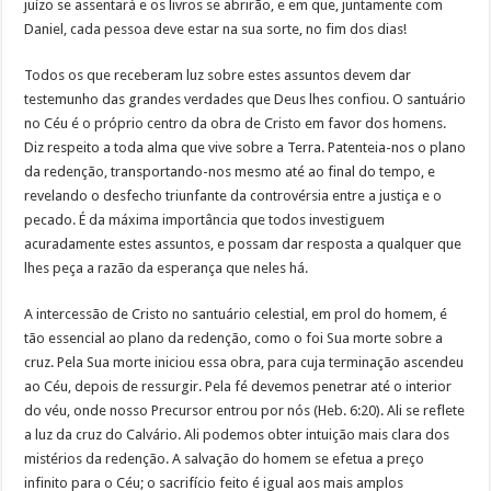
juízo se assentará e os livros se abrirão, e em que, juntamente com
Daniel, cada pessoa deve estar na sua sorte, no fim dos dias!
Todos os que receberam luz sobre estes assuntos devem dar
testemunho das grandes verdades que Deus lhes confiou. O santuário
no Céu é o próprio centro da obra de Cristo em favor dos homens.
Diz respeito a toda alma que vive sobre a Terra. Patenteia-nos o plano
da redenção, transportando-nos mesmo até ao final do tempo, e
revelando o desfecho triunfante da controvérsia entre a justiça e o
pecado. É da máxima importância que todos investiguem
acuradamente estes assuntos, e possam dar resposta a qualquer que
lhes peça a razão da esperança que neles há.
A intercessão de Cristo no santuário celestial, em prol do homem, é
tão essencial ao plano da redenção, como o foi Sua morte sobre a
cruz. Pela Sua morte iniciou essa obra, para cuja terminação ascendeu
ao Céu, depois de ressurgir. Pela fé devemos penetrar até o interior
do véu, onde nosso Precursor entrou por nós (Heb. 6:20). Ali se reflete
a luz da cruz do Calvário. Ali podemos obter intuição mais clara dos
mistérios da redenção. A salvação do homem se efetua a preço
infinito para o Céu; o sacrifício feito é igual aos mais amplos