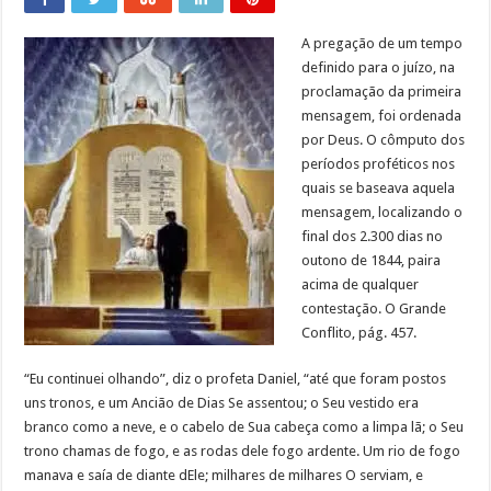
A pregação de um tempo
definido para o juízo, na
proclamação da primeira
mensagem, foi ordenada
por Deus. O cômputo dos
períodos proféticos nos
quais se baseava aquela
mensagem, localizando o
final dos 2.300 dias no
outono de 1844, paira
acima de qualquer
contestação. O Grande
Conflito, pág. 457.
“Eu continuei olhando”, diz o profeta Daniel, “até que foram postos
uns tronos, e um Ancião de Dias Se assentou; o Seu vestido era
branco como a neve, e o cabelo de Sua cabeça como a limpa lã; o Seu
trono chamas de fogo, e as rodas dele fogo ardente. Um rio de fogo
manava e saía de diante dEle; milhares de milhares O serviam, e