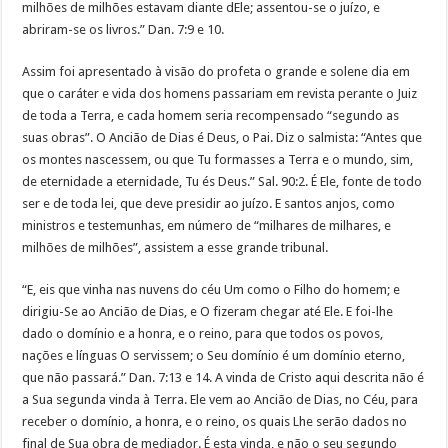
milhões de milhões estavam diante dEle; assentou-se o juízo, e
abriram-se os livros.” Dan. 7:9 e 10.
Assim foi apresentado à visão do profeta o grande e solene dia em
que o caráter e vida dos homens passariam em revista perante o Juiz
de toda a Terra, e cada homem seria recompensado “segundo as
suas obras”. O Ancião de Dias é Deus, o Pai. Diz o salmista: “Antes que
os montes nascessem, ou que Tu formasses a Terra e o mundo, sim,
de eternidade a eternidade, Tu és Deus.” Sal. 90:2. É Ele, fonte de todo
ser e de toda lei, que deve presidir ao juízo. E santos anjos, como
ministros e testemunhas, em número de “milhares de milhares, e
milhões de milhões”, assistem a esse grande tribunal.
“E, eis que vinha nas nuvens do céu Um como o Filho do homem; e
dirigiu-Se ao Ancião de Dias, e O fizeram chegar até Ele. E foi-lhe
dado o domínio e a honra, e o reino, para que todos os povos,
nações e línguas O servissem; o Seu domínio é um domínio eterno,
que não passará.” Dan. 7:13 e 14. A vinda de Cristo aqui descrita não é
a Sua segunda vinda à Terra. Ele vem ao Ancião de Dias, no Céu, para
receber o domínio, a honra, e o reino, os quais Lhe serão dados no
final de Sua obra de mediador. É esta vinda, e não o seu segundo