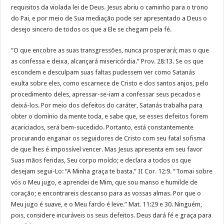
requisitos da violada lei de Deus. Jesus abriu o caminho para o trono
do Pai, e por meio de Sua mediação pode ser apresentado a Deus o
desejo sincero de todos os que a Ele se chegam pela fé.
“O que encobre as suas transgressões, nunca prosperará; mas o que
as confessa e deixa, alcançará misericórdia.” Prov. 28:13. Se os que
escondem e desculpam suas faltas pudessem ver como Satanás
exulta sobre eles, como escarnece de Cristo e dos santos anjos, pelo
procedimento deles, apressar-se-iam a confessar seus pecados e
deixá-los. Por meio dos defeitos do caráter, Satanás trabalha para
obter o domínio da mente toda, e sabe que, se esses defeitos forem
acariciados, será bem-sucedido. Portanto, está constantemente
procurando enganar os seguidores de Cristo com seu fatal sofisma
de que lhes é impossível vencer. Mas Jesus apresenta em seu favor
Suas mãos feridas, Seu corpo moído; e declara a todos os que
desejam segui-Lo: “A Minha graça te basta.” II Cor. 12:9. “Tomai sobre
vós o Meu jugo, e aprendei de Mim, que sou manso e humilde de
coração; e encontrareis descanso para as vossas almas. Por que o
Meu jugo é suave, e o Meu fardo é leve.” Mat. 11:29 e 30. Ninguém,
pois, considere incuráveis os seus defeitos. Deus dará fé e graça para