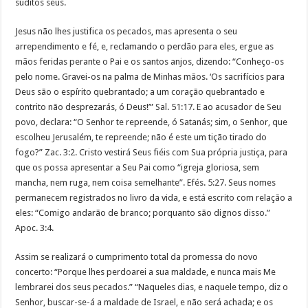
súditos seus.
Jesus não lhes justifica os pecados, mas apresenta o seu
arrependimento e fé, e, reclamando o perdão para eles, ergue as
mãos feridas perante o Pai e os santos anjos, dizendo: “Conheço-os
pelo nome. Gravei-os na palma de Minhas mãos. ‘Os sacrifícios para
Deus são o espírito quebrantado; a um coração quebrantado e
contrito não desprezarás, ó Deus!’” Sal. 51:17. E ao acusador de Seu
povo, declara: “O Senhor te repreende, ó Satanás; sim, o Senhor, que
escolheu Jerusalém, te repreende; não é este um tição tirado do
fogo?” Zac. 3:2. Cristo vestirá Seus fiéis com Sua própria justiça, para
que os possa apresentar a Seu Pai como “igreja gloriosa, sem
mancha, nem ruga, nem coisa semelhante”. Efés. 5:27. Seus nomes
permanecem registrados no livro da vida, e está escrito com relação a
eles: “Comigo andarão de branco; porquanto são dignos disso.”
Apoc. 3:4.
Assim se realizará o cumprimento total da promessa do novo
concerto: “Porque lhes perdoarei a sua maldade, e nunca mais Me
lembrarei dos seus pecados.” “Naqueles dias, e naquele tempo, diz o
Senhor, buscar-se-á a maldade de Israel, e não será achada; e os