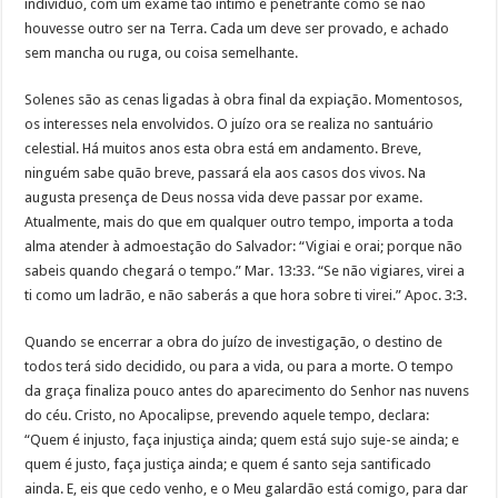
indivíduo, com um exame tão íntimo e penetrante como se não
houvesse outro ser na Terra. Cada um deve ser provado, e achado
sem mancha ou ruga, ou coisa semelhante.
Solenes são as cenas ligadas à obra final da expiação. Momentosos,
os interesses nela envolvidos. O juízo ora se realiza no santuário
celestial. Há muitos anos esta obra está em andamento. Breve,
ninguém sabe quão breve, passará ela aos casos dos vivos. Na
augusta presença de Deus nossa vida deve passar por exame.
Atualmente, mais do que em qualquer outro tempo, importa a toda
alma atender à admoestação do Salvador: “Vigiai e orai; porque não
sabeis quando chegará o tempo.” Mar. 13:33. “Se não vigiares, virei a
ti como um ladrão, e não saberás a que hora sobre ti virei.” Apoc. 3:3.
Quando se encerrar a obra do juízo de investigação, o destino de
todos terá sido decidido, ou para a vida, ou para a morte. O tempo
da graça finaliza pouco antes do aparecimento do Senhor nas nuvens
do céu. Cristo, no Apocalipse, prevendo aquele tempo, declara:
“Quem é injusto, faça injustiça ainda; quem está sujo suje-se ainda; e
quem é justo, faça justiça ainda; e quem é santo seja santificado
ainda. E, eis que cedo venho, e o Meu galardão está comigo, para dar