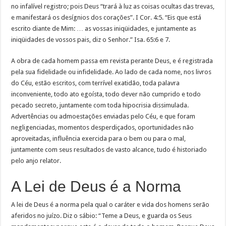
no infalível registro; pois Deus “trará à luz as coisas ocultas das trevas,
e manifestará os desígnios dos corações”. I Cor. 4:5. “Eis que está
escrito diante de Mim: … as vossas iniqüidades, e juntamente as
iniqüidades de vossos pais, diz o Senhor.” Isa. 65:6 e 7.
A obra de cada homem passa em revista perante Deus, e é registrada
pela sua fidelidade ou infidelidade. Ao lado de cada nome, nos livros
do Céu, estão escritos, com terrível exatidão, toda palavra
inconveniente, todo ato egoísta, todo dever não cumprido e todo
pecado secreto, juntamente com toda hipocrisia dissimulada.
Advertências ou admoestações enviadas pelo Céu, e que foram
negligenciadas, momentos desperdiçados, oportunidades não
aproveitadas, influência exercida para o bem ou para o mal,
juntamente com seus resultados de vasto alcance, tudo é historiado
pelo anjo relator.
A Lei de Deus é a Norma
A lei de Deus é a norma pela qual o caráter e vida dos homens serão
aferidos no juízo. Diz o sábio: “Teme a Deus, e guarda os Seus