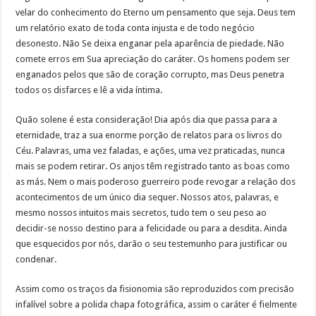
velar do conhecimento do Eterno um pensamento que seja. Deus tem
um relatório exato de toda conta injusta e de todo negócio
desonesto. Não Se deixa enganar pela aparência de piedade. Não
comete erros em Sua apreciação do caráter. Os homens podem ser
enganados pelos que são de coração corrupto, mas Deus penetra
todos os disfarces e lê a vida íntima.
Quão solene é esta consideração! Dia após dia que passa para a
eternidade, traz a sua enorme porção de relatos para os livros do
Céu. Palavras, uma vez faladas, e ações, uma vez praticadas, nunca
mais se podem retirar. Os anjos têm registrado tanto as boas como
as más. Nem o mais poderoso guerreiro pode revogar a relação dos
acontecimentos de um único dia sequer. Nossos atos, palavras, e
mesmo nossos intuitos mais secretos, tudo tem o seu peso ao
decidir-se nosso destino para a felicidade ou para a desdita. Ainda
que esquecidos por nós, darão o seu testemunho para justificar ou
condenar.
Assim como os traços da fisionomia são reproduzidos com precisão
infalível sobre a polida chapa fotográfica, assim o caráter é fielmente