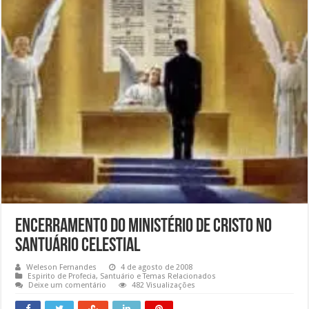
Encerramento do Ministério de Cristo no
Santuário Celestial
Weleson Fernandes
4 de agosto de 2008
Espirito de Profecia
,
Santuário e Temas Relacionados
Deixe um comentário
482 Visualizações