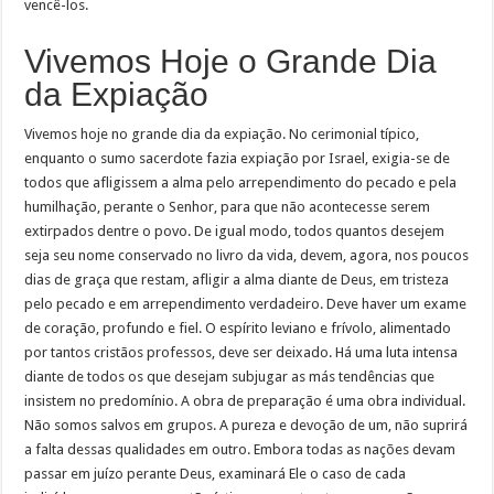
vencê-los.
Vivemos Hoje o Grande Dia
da Expiação
Vivemos hoje no grande dia da expiação. No cerimonial típico,
enquanto o sumo sacerdote fazia expiação por Israel, exigia-se de
todos que afligissem a alma pelo arrependimento do pecado e pela
humilhação, perante o Senhor, para que não acontecesse serem
extirpados dentre o povo. De igual modo, todos quantos desejem
seja seu nome conservado no livro da vida, devem, agora, nos poucos
dias de graça que restam, afligir a alma diante de Deus, em tristeza
pelo pecado e em arrependimento verdadeiro. Deve haver um exame
de coração, profundo e fiel. O espírito leviano e frívolo, alimentado
por tantos cristãos professos, deve ser deixado. Há uma luta intensa
diante de todos os que desejam subjugar as más tendências que
insistem no predomínio. A obra de preparação é uma obra individual.
Não somos salvos em grupos. A pureza e devoção de um, não suprirá
a falta dessas qualidades em outro. Embora todas as nações devam
passar em juízo perante Deus, examinará Ele o caso de cada