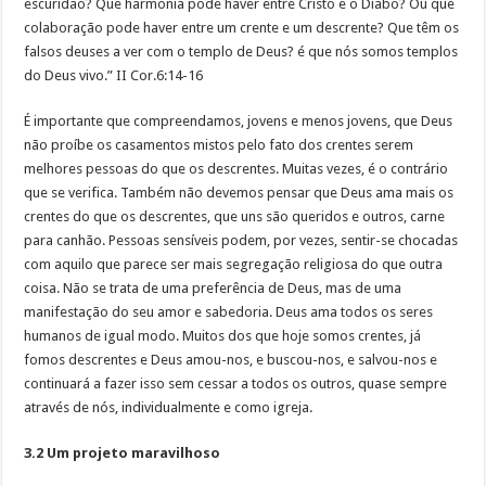
escuridão? Que harmonia pode haver entre Cristo e o Diabo? Ou que
colaboração pode haver entre um crente e um descrente? Que têm os
falsos deuses a ver com o templo de Deus? é que nós somos templos
do Deus vivo.” II Cor.6:14-16
É importante que compreendamos, jovens e menos jovens, que Deus
não proíbe os casamentos mistos pelo fato dos crentes serem
melhores pessoas do que os descrentes. Muitas vezes, é o contrário
que se verifica. Também não devemos pensar que Deus ama mais os
crentes do que os descrentes, que uns são queridos e outros, carne
para canhão. Pessoas sensíveis podem, por vezes, sentir-se chocadas
com aquilo que parece ser mais segregação religiosa do que outra
coisa. Não se trata de uma preferência de Deus, mas de uma
manifestação do seu amor e sabedoria. Deus ama todos os seres
humanos de igual modo. Muitos dos que hoje somos crentes, já
fomos descrentes e Deus amou-nos, e buscou-nos, e salvou-nos e
continuará a fazer isso sem cessar a todos os outros, quase sempre
através de nós, individualmente e como igreja.
3.2 Um projeto maravilhoso