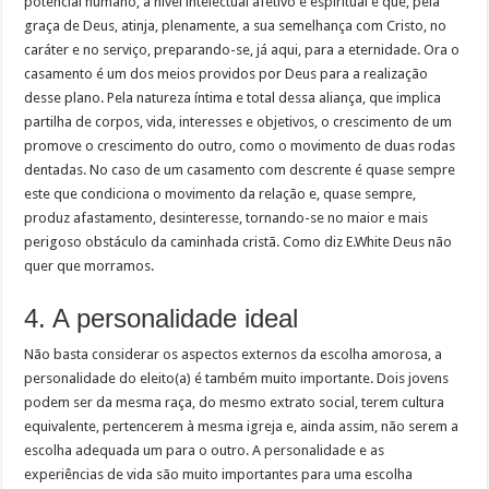
potencial humano, a nível intelectual afetivo e espiritual e que, pela
graça de Deus, atinja, plenamente, a sua semelhança com Cristo, no
caráter e no serviço, preparando-se, já aqui, para a eternidade. Ora o
casamento é um dos meios providos por Deus para a realização
desse plano. Pela natureza íntima e total dessa aliança, que implica
partilha de corpos, vida, interesses e objetivos, o crescimento de um
promove o crescimento do outro, como o movimento de duas rodas
dentadas. No caso de um casamento com descrente é quase sempre
este que condiciona o movimento da relação e, quase sempre,
produz afastamento, desinteresse, tornando-se no maior e mais
perigoso obstáculo da caminhada cristã. Como diz E.White Deus não
quer que morramos.
4. A personalidade ideal
Não basta considerar os aspectos externos da escolha amorosa, a
personalidade do eleito(a) é também muito importante. Dois jovens
podem ser da mesma raça, do mesmo extrato social, terem cultura
equivalente, pertencerem à mesma igreja e, ainda assim, não serem a
escolha adequada um para o outro. A personalidade e as
experiências de vida são muito importantes para uma escolha