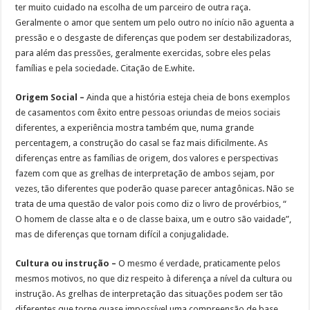
ter muito cuidado na escolha de um parceiro de outra raça.
Geralmente o amor que sentem um pelo outro no início não aguenta a
pressão e o desgaste de diferenças que podem ser destabilizadoras,
para além das pressões, geralmente exercidas, sobre eles pelas
famílias e pela sociedade. Citação de E.white.
Origem Social –
Ainda que a história esteja cheia de bons exemplos
de casamentos com êxito entre pessoas oriundas de meios sociais
diferentes, a experiência mostra também que, numa grande
percentagem, a construção do casal se faz mais dificilmente. As
diferenças entre as famílias de origem, dos valores e perspectivas
fazem com que as grelhas de interpretação de ambos sejam, por
vezes, tão diferentes que poderão quase parecer antagônicas. Não se
trata de uma questão de valor pois como diz o livro de provérbios, “
O homem de classe alta e o de classe baixa, um e outro são vaidade”,
mas de diferenças que tornam difícil a conjugalidade.
Cultura ou instrução –
O mesmo é verdade, praticamente pelos
mesmos motivos, no que diz respeito à diferença a nível da cultura ou
instrução. As grelhas de interpretação das situações podem ser tão
diferentes que torne quase impossível uma compreensão de base,