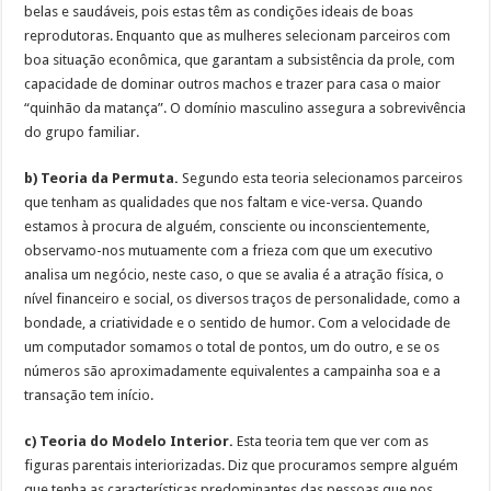
belas e saudáveis, pois estas têm as condições ideais de boas
reprodutoras. Enquanto que as mulheres selecionam parceiros com
boa situação econômica, que garantam a subsistência da prole, com
capacidade de dominar outros machos e trazer para casa o maior
“quinhão da matança”. O domínio masculino assegura a sobrevivência
do grupo familiar.
b) Teoria da Permuta.
Segundo esta teoria selecionamos parceiros
que tenham as qualidades que nos faltam e vice-versa. Quando
estamos à procura de alguém, consciente ou inconscientemente,
observamo-nos mutuamente com a frieza com que um executivo
analisa um negócio, neste caso, o que se avalia é a atração física, o
nível financeiro e social, os diversos traços de personalidade, como a
bondade, a criatividade e o sentido de humor. Com a velocidade de
um computador somamos o total de pontos, um do outro, e se os
números são aproximadamente equivalentes a campainha soa e a
transação tem início.
c) Teoria do Modelo Interior.
Esta teoria tem que ver com as
figuras parentais interiorizadas. Diz que procuramos sempre alguém
que tenha as características predominantes das pessoas que nos