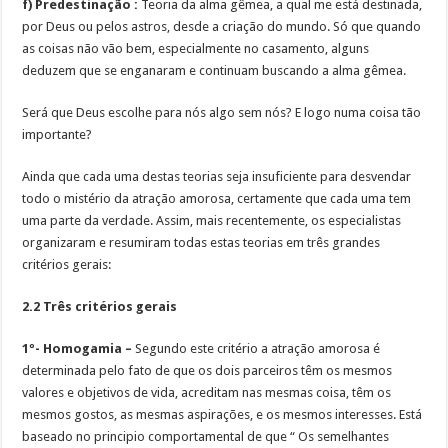
f) Predestinação :
Teoria da alma gêmea, a qual me está destinada,
por Deus ou pelos astros, desde a criação do mundo. Só que quando
as coisas não vão bem, especialmente no casamento, alguns
deduzem que se enganaram e continuam buscando a alma gêmea.
Será que Deus escolhe para nós algo sem nós? E logo numa coisa tão
importante?
Ainda que cada uma destas teorias seja insuficiente para desvendar
todo o mistério da atração amorosa, certamente que cada uma tem
uma parte da verdade. Assim, mais recentemente, os especialistas
organizaram e resumiram todas estas teorias em três grandes
critérios gerais:
2.2 Três critérios gerais
1º- Homogamia –
Segundo este critério a atração amorosa é
determinada pelo fato de que os dois parceiros têm os mesmos
valores e objetivos de vida, acreditam nas mesmas coisa, têm os
mesmos gostos, as mesmas aspirações, e os mesmos interesses. Está
baseado no principio comportamental de que “ Os semelhantes