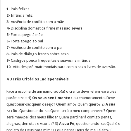
1-
Pais felizes
2-
Infância feliz
3-
Ausência de conflito com a mãe
4-
Disciplina doméstica firme mas não severa
5-
Forte apego à mãe
6-
Forte apego ao pai
7-
Ausência de conflito com o pai
8-
Pais de diálogo franco sobre sexo
9-
Castigos pouco frequentes e suaves na infância
10-
Atitudes pré-matrimoniais para com o sexo livres de aversão.
4.3 Três Critérios Indispensáveis
Face à escolha de um namorado(a) o crente deve referir-se a três
parâmetros:
1)
Os seus sentimentos
ou enamoramento. Deve
questionar-se: quem desejo? Quem amo? Quem quero? 2)
A sua
razão
. Questionando-se: Quem será o meu companheiro? Quem
será mãe/pai dos meus filhos? Quem partilhará comigo penas,
alegrias, derrotas e vitórias? 3)
A sua Fé
, questionando-se: Qual é o
projeto de Deus para mim? O que pensa Deus do meu eleito? É