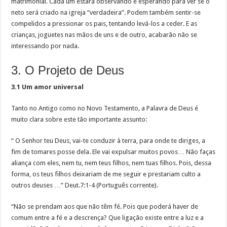
matrimonial. Cada um estará observando e esperando para ver se o
neto será criado na igreja “verdadeira”. Podem também sentir-se
compelidos a pressionar os pais, tentando levá-los a ceder. E as
crianças, joguetes nas mãos de uns e de outro, acabarão não se
interessando por nada.
3. O Projeto de Deus
3.1 Um amor universal
Tanto no Antigo como no Novo Testamento, a Palavra de Deus é
muito clara sobre este tão importante assunto:
“ O Senhor teu Deus, vai-te conduzir à terra, para onde te diriges, a
fim de tomares posse dela. Ele vai expulsar muitos povos… Não faças
aliança com eles, nem tu, nem teus filhos, nem tuas filhos. Pois, dessa
forma, os teus filhos deixariam de me seguir e prestariam culto a
outros deuses …” Deut.7:1-4 (Português corrente).
“Não se prendam aos que não têm fé. Pois que poderá haver de
comum entre a fé e a descrença? Que ligação existe entre a luz e a