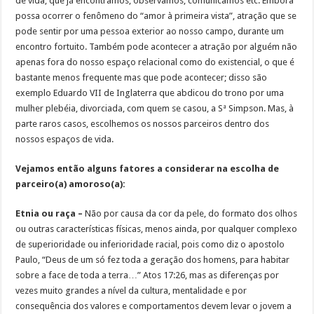
de vida, que já encontramos, observamos, comunicamos etc. Embora
possa ocorrer o fenômeno do “amor à primeira vista”, atração que se
pode sentir por uma pessoa exterior ao nosso campo, durante um
encontro fortuito. Também pode acontecer a atração por alguém não
apenas fora do nosso espaço relacional como do existencial, o que é
bastante menos frequente mas que pode acontecer; disso são
exemplo Eduardo VII de Inglaterra que abdicou do trono por uma
mulher plebéia, divorciada, com quem se casou, a Sª Simpson. Mas, à
parte raros casos, escolhemos os nossos parceiros dentro dos
nossos espaços de vida.
Vejamos então alguns fatores a considerar na escolha de
parceiro(a) amoroso(a):
Etnia ou raça –
Não por causa da cor da pele, do formato dos olhos
ou outras características físicas, menos ainda, por qualquer complexo
de superioridade ou inferioridade racial, pois como diz o apostolo
Paulo, “Deus de um só fez toda a geração dos homens, para habitar
sobre a face de toda a terra…” Atos 17:26, mas as diferenças por
vezes muito grandes a nível da cultura, mentalidade e por
consequência dos valores e comportamentos devem levar o jovem a