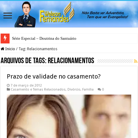
Série Especial – Doutrina do Santuário
Antes da Porta se Fechar: A Mensagem Profética do Santuário Celestial
Inicio
/
Tag:
Relacionamentos
Arquivos de Tags:
Relacionamentos
Prazo de validade no casamento?
7 de março de 2012
Casamento e Temas Relacionados
,
Divórcio
,
Família
0