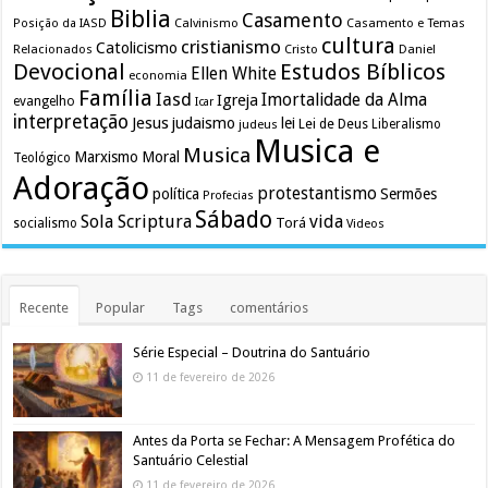
Biblia
Casamento
Calvinismo
Casamento e Temas
Posição da IASD
cultura
cristianismo
Catolicismo
Relacionados
Cristo
Daniel
Devocional
Estudos Bíblicos
Ellen White
economia
Família
Iasd
Imortalidade da Alma
Igreja
evangelho
Icar
interpretação
Jesus
judaismo
lei
Lei de Deus
judeus
Liberalismo
Musica e
Musica
Marxismo
Moral
Teológico
Adoração
protestantismo
política
Sermões
Profecias
Sábado
Sola Scriptura
vida
Torá
socialismo
Videos
Recente
Popular
Tags
comentários
Série Especial – Doutrina do Santuário
11 de fevereiro de 2026
Antes da Porta se Fechar: A Mensagem Profética do
Santuário Celestial
11 de fevereiro de 2026