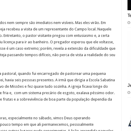
T
dos nem sempre são imediatos nem visíveis. Mas eles virão. Em
reja recebeu a visita de um representante do Campo local. Naquele
 Entretanto, o pastor visitante pregou com entusiasmo e, a certa
iu licença para ir ao banheiro. O pregador esperou que ele voltasse,
sse é um caso extremo; porém, revela a extensão da dificuldade que
eja passando tempos difíceis, não perca de vista a realidade do seu
ia pastoral, quando fui encarregado de pastorear uma pequena
i, havia seis pessoas presentes. A irmã que dirigia a Escola Sabatina
J
o de Missões e fez quase tudo sozinha. A igreja ficava longe do
fria e, com um sistema precário de esgoto, exalava péssimo odor.
e frutas e a sobrevivência de boa parte da população dependia da
ras, especialmente no sábado, vimos Deus operando
o pouco tempo em que ali permanecemos, pessoalmente
os outros lugares pude experimentar. A lição aprendida naqueles