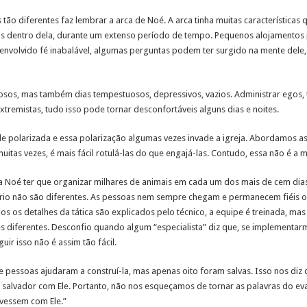
 tão diferentes faz lembrar a arca de Noé. A arca tinha muitas características 
s dentro dela, durante um extenso período de tempo. Pequenos alojamentos 
envolvido fé inabalável, algumas perguntas podem ter surgido na mente dele, 
sos, mas também dias tempestuosos, depressivos, vazios. Administrar egos, tra
xtremistas, tudo isso pode tornar desconfortáveis alguns dias e noites.
 polarizada e essa polarização algumas vezes invade a igreja. Abordamos as
itas vezes, é mais fácil rotulá-las do que engajá-las. Contudo, essa não é a 
Noé ter que organizar milhares de animais em cada um dos mais de cem dias.
ério não são diferentes. As pessoas nem sempre chegam e permanecem fiéis ou
os os detalhes da tática são explicados pelo técnico, a equipe é treinada, mas
s diferentes. Desconfio quando algum “especialista” diz que, se implementarm
r isso não é assim tão fácil.
 pessoas ajudaram a construí-la, mas apenas oito foram salvas. Isso nos diz
alvador com Ele. Portanto, não nos esqueçamos de tornar as palavras do evan
vessem com Ele.”