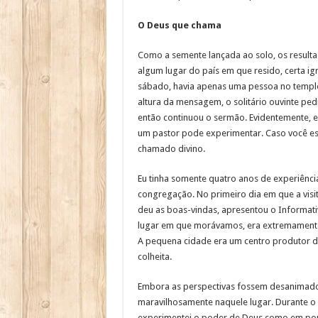
O Deus que chama
Como a semente lançada ao solo, os resulta
algum lugar do país em que resido, certa ig
sábado, havia apenas uma pessoa no templo.
altura da mensagem, o solitário ouvinte ped
então continuou o sermão. Evidentemente, e
um pastor pode experimentar. Caso você est
chamado divino.
Eu tinha somente quatro anos de experiênc
congregação. No primeiro dia em que a visite
deu as boas-vindas, apresentou o Informativ
lugar em que morávamos, era extremamente 
A pequena cidade era um centro produtor d
colheita.
Embora as perspectivas fossem desanimado
maravilhosamente naquele lugar. Durante 
experimentei o poder de Deus como em pouc