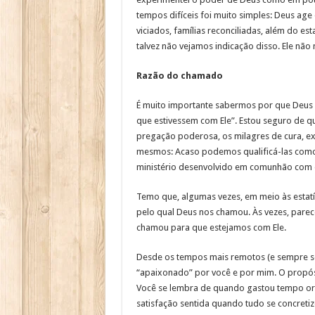
tempos difíceis foi muito simples: Deus ag
viciados, famílias reconciliadas, além do 
talvez não vejamos indicação disso. Ele não
Razão do chamado
É muito importante sabermos por que Deus 
que estivessem com Ele”. Estou seguro de 
pregação poderosa, os milagres de cura, ex
mesmos: Acaso podemos qualificá-las como a
ministério desenvolvido em comunhão com 
Temo que, algumas vezes, em meio às estatí
pelo qual Deus nos chamou. Às vezes, parec
chamou para que estejamos com Ele.
Desde os tempos mais remotos (e sempre ser
“apaixonado” por você e por mim. O propós
Você se lembra de quando gastou tempo or
satisfação sentida quando tudo se concreti