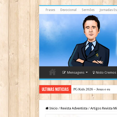
Frases
Devocional
Sermões
Jornadas Esp
Mensagens
Nisto Cremos
Ultimas Noticias
PG Kids 2026 – Jesus e eu
PG Teens 2026 – A Luz do Mu
Inicio
/
Revista Adventista
/
Artigos Revista Mi