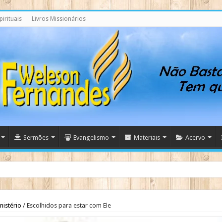
irituais
Livros Missionários
Sermões
Evangelismo
Materiais
Acervo
ndo
nistério
/
Escolhidos para estar com Ele