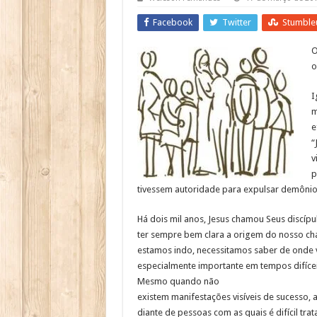
Facebook
Twitter
Stumble
O
o
I
m
e
“
v
p
tivessem autoridade para expulsar demônios
Há dois mil anos, Jesus chamou Seus discípu
ter sempre bem clara a origem do nosso c
estamos indo, necessitamos saber de onde 
especialmente importante em tempos difíce
Mesmo quando não
existem manifestações visíveis de sucesso, 
diante de pessoas com as quais é difícil trata