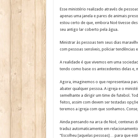
Esse ministério realizado através de pessoas
apenas uma janela e pares de animais preso
estou certo de que, embora Noé tivesse des
seu antigo lar coberto pela água.
Ministrar às pessoas tem seus dias maravilho
com pessoas sensíveis, policiar tendências e
A realidade é que vivemos em uma sociedade
tendo como base os antecedentes delas e, mu
Agora, imaginemos o que representava para 
abater qualquer pessoa. A igreja e o minist
semelhante a dirigir um time de futebol. Tod
feitos, assim com devem ser testadas opçõe
teremos a igreja com que sonhamos. Consegui
Ainda pensando na arca de Noé, centenas de
traduz automaticamente em relacionamento s
“Escolheu [aquelas pessoas]… para que esti