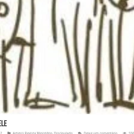
Ele
12
Artigos Revista Ministério
,
Discipulado
Deixe um comentário
550