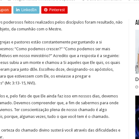
upon
LinkedIn
Pinterest
A
s poderosos feitos realizados pelos discípulos foram resultado, não
bjeto, da comunhão com o Mestre.
grejas e pastores estão constantemente perguntando a si
esmos: “Como podemos crescer?” “Como podemos ser mais
fetivos em nosso ministério?” Acredito que a resposta é a seguinte:
Jesus subiu a um monte e chamou a Si aqueles que Ele quis, os quais
ieram para junto dEle. Escolheu doze, designando-os apóstolos,
ara que estivessem com Ele, os enviasse a pregar e
D
” (Mc 3:13-15, NVI).
los e, pelo fato de que Ele ainda faz isso em nossos dias, devemos
hamado. Devemos compreender que, a fim de sabermos para onde
viemos. Ter conscientização plena de nosso chamado é algo
is, porque, algumas vezes, tudo o que você tem é o chamado.
a certeza do chamado divino susterá você através das dificuldades e
r.