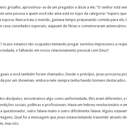
iro grisalho, aproximou–se de um pregador e disse a ele: “O senhor está v
 com uma pessoa a quem você não ama está no topo da categoria: “espero que
esposa. Nunca traiu o marido, gastava tempo preparando comida para ele, l
m casa convidados especiais, viajavam de férias e comemoraram aniversários
? Acaso estamos tão ocupados tentando pregar sermões impressivos a respei
ociedade, e falhando em nosso relacionamento pessoal com Deus?
 iguais a você também foram chamados. Desde o princípio, Jesus procurou pr
utada por um showman, embora nele sempre tenha havido homens destacados. 
 discípulos, encontramos algo como uniformidade. Eles eram diferentes, e i
ndições sociais, políticas e profissionais. Havia um hebreu revolucionário e u
 questionador, outro falava muito e outro dificilmente falava. Alguns estav
ntagens. Qual foi a mensagem que Jesus estava tentando transmitir através 
te, mas nós.