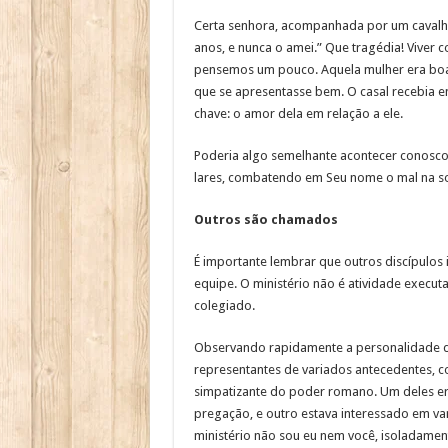
Certa senhora, acompanhada por um cavalhe
anos, e nunca o amei.” Que tragédia! Viver
pensemos um pouco. Aquela mulher era boa 
que se apresentasse bem. O casal recebia e
chave: o amor dela em relação a ele.
Poderia algo semelhante acontecer conosco
lares, combatendo em Seu nome o mal na s
Outros são chamados
É importante lembrar que outros discípulos
equipe. O ministério não é atividade exec
colegiado.
Observando rapidamente a personalidade dos
representantes de variados antecedentes, co
simpatizante do poder romano. Um deles era
pregação, e outro estava interessado em va
ministério não sou eu nem você, isoladamen