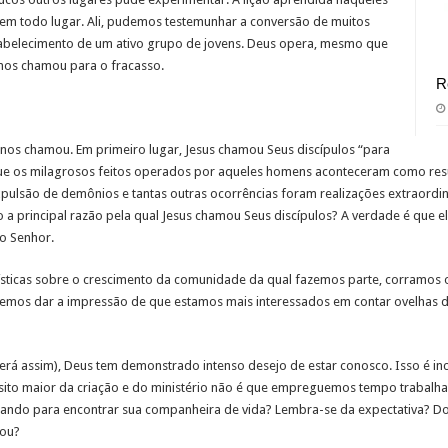
e em todo lugar. Ali, pudemos testemunhar a conversão de muitos
estabelecimento de um ativo grupo de jovens. Deus opera, mesmo que
 nos chamou para o fracasso.
R
nos chamou. Em primeiro lugar, Jesus chamou Seus discípulos “para
que os milagrosos feitos operados por aqueles homens aconteceram como res
pulsão de demônios e tantas outras ocorrências foram realizações extraordi
 principal razão pela qual Jesus chamou Seus discípulos? A verdade é que el
o Senhor.
sticas sobre o crescimento da comunidade da qual fazemos parte, corramos o 
emos dar a impressão de que estamos mais interessados em contar ovelhas do 
á assim), Deus tem demonstrado intenso desejo de estar conosco. Isso é inc
ito maior da criação e do ministério não é que empreguemos tempo trabalha
ando para encontrar sua companheira de vida? Lembra-se da expectativa? D
zou?