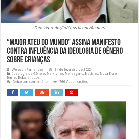
Foto: reprodução/Chris Keane/Reuters
“Maior ateu do mundo” assina manifesto
contra influência da ideologia de gênero
sobre crianças
Weleson Fernandes
11 de fevereiro de 2022
Ideologia de Gênero
,
Marxismo
,
Mensagens
,
Notícias
,
Nova Era e
Temas Relacionados
Deixe um comentário
766 Visualizações