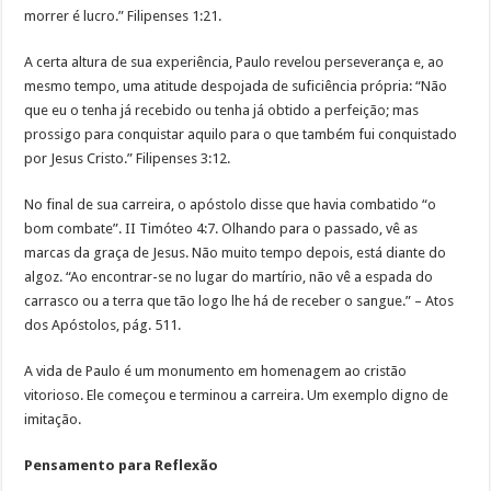
morrer é lucro.” Filipenses 1:21.
A certa altura de sua experiência, Paulo revelou perseverança e, ao
mesmo tempo, uma atitude despojada de suficiência própria: “Não
que eu o tenha já recebido ou tenha já obtido a perfeição; mas
prossigo para conquistar aquilo para o que também fui conquistado
por Jesus Cristo.” Filipenses 3:12.
No final de sua carreira, o apóstolo disse que havia combatido “o
bom combate”. II Timóteo 4:7. Olhando para o passado, vê as
marcas da graça de Jesus. Não muito tempo depois, está diante do
algoz. “Ao encontrar-se no lugar do martírio, não vê a espada do
carrasco ou a terra que tão logo lhe há de receber o sangue.” – Atos
dos Apóstolos, pág. 511.
A vida de Paulo é um monumento em homenagem ao cristão
vitorioso. Ele começou e terminou a carreira. Um exemplo digno de
imitação.
Pensamento para Reflexão