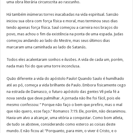
uma obra literária circunscrita ao rascunho.
Há também inúmeras torres inacabadas na vida espiritual. Sansão
iniciou sua obra com força física e moral, mas terminou seus dias
tendo apenas força física. Saul começou a carreira nos braços do
povo, mas achou o fim da existência na ponta de uma espada. Judas
começou andando ao lado do Mestre, mas seus últimos dias
marcaram uma caminhada ao lado de Satanás.
Todos eles acalentaram sonhos e ilusões. A vida de cada um, porém,
nada mais foi do que uma torre inconclusa.
Quão diferente a vida do apóstolo Paulo! Quando Saulo é humilhado
até ao pó, começa a vida brilhante de Paulo. Embora fisicamente cego
na estrada de Damasco, o futuro apóstolo das gentes Vê pela fé a
nova senda que deve palmilhar. A jornada não lhe foi fácil, pois ele
mesmo confessou: ” Porque não faço o bem que prefiro, mas o mal
que não quero, esse faço.” Romanos 7:19. Ele, porém, não desanimou.
Havia um alvo a alcançar, uma vitória a conquistar. Como bom atleta,
de tudo se absteve, considerando como esterco as coisas deste
mundo. E não ficou aí: “Porquanto, para mim, o viver é Cristo, e o