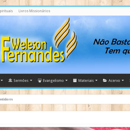
irituais
Livros Missionários
Sermões
Evangelismo
Materiais
Acervo
stidores