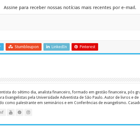
Assine para receber nossas notícias mais recentes por e-mail.
r
Stumbleupon
LinkedIn
Pinterest
entista do sétimo dia, analista financeiro, formado em gestão financeira, pós 
 Evangelistas pela Universidade Adventista de São Paulo. Autor de livros e de a
ado como palestrante em seminários e em Conferências de evangelismo. Casado c
mf