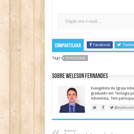
Digite seu e-mail…
Facebook
Twitte
Compartilhar
Tags
DEVOCIONAL
Sobre Weleson Fernandes
Evangelista da Igreja Adv
graduado em Teologia para
Adventista. Tem particip
@weleson
Anterior