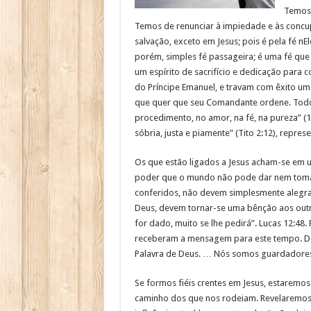
Temos 
Temos de renunciar à impiedade e às concup
salvação, exceto em Jesus; pois é pela fé n
porém, simples fé passageira; é uma fé que r
um espírito de sacrifício e dedicação para
do Príncipe Emanuel, e travam com êxito uma
que quer que seu Comandante ordene. Todos 
procedimento, no amor, na fé, na pureza” (1
sóbria, justa e piamente” (Tito 2:12), repres
Os que estão ligados a Jesus acham-se em 
poder que o mundo não pode dar nem tomar.
conferidos, não devem simplesmente alegr
Deus, devem tornar-se uma bênção aos outr
for dado, muito se lhe pedirá”. Lucas 12:4
receberam a mensagem para este tempo. Dev
Palavra de Deus. … Nós somos guardadores
Se formos fiéis crentes em Jesus, estaremos
caminho dos que nos rodeiam. Revelaremos 