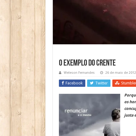
O Exemplo do crente
Weleson Fernandes
26 de maio de 2012
Facebook
Twitter
Stumble
Porque
os ho
concup
justa 