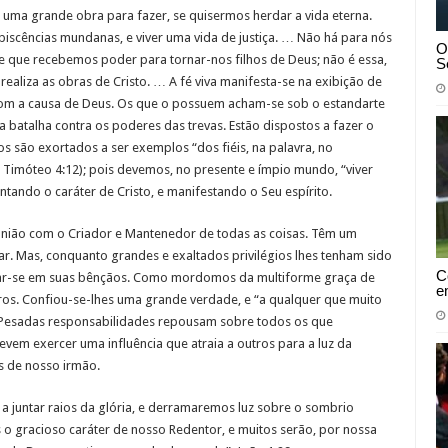
uma grande obra para fazer, se quisermos herdar a vida eterna.
iscências mundanas, e viver uma vida de justiça. … Não há para nós
O
Ele que recebemos poder para tornar-nos filhos de Deus; não é essa,
S
ealiza as obras de Cristo. … A fé viva manifesta-se na exibição de
 com a causa de Deus. Os que o possuem acham-se sob o estandarte
 batalha contra os poderes das trevas. Estão dispostos a fazer o
são exortados a ser exemplos “dos fiéis, na palavra, no
 Timóteo 4:12); pois devemos, no presente e ímpio mundo, “viver
entando o caráter de Cristo, e manifestando o Seu espírito.
união com o Criador e Mantenedor de todas as coisas. Têm um
 Mas, conquanto grandes e exaltados privilégios lhes tenham sido
C
ar-se em suas bênçãos. Como mordomos da multiforme graça de
e
os. Confiou-se-lhes uma grande verdade, e “a qualquer que muito
8. Pesadas responsabilidades repousam sobre todos os que
em exercer uma influência que atraia a outros para a luz da
 de nosso irmão.
 a juntar raios da glória, e derramaremos luz sobre o sombrio
o gracioso caráter de nosso Redentor, e muitos serão, por nossa