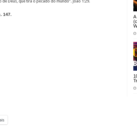
ro de Deus, que tira o pecado do mundo”. João 1:29.
. 147.
A
(
W
1
T
is