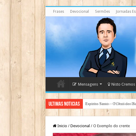
Frases
Devocional
Sermões
Jornadas Esp
Mensagens
Nisto Cremos
Ultimas Noticias
Espirito Santo – O Deus dos Ba
Inicio
/
Devocional
/
O Exemplo do crente