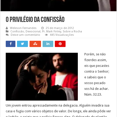
O privilégio da confissão
Weleson Fernandes
25 de março de 2012
Confissão
,
Devocional
,
Pr. Mark Finley
,
Sobre a Rocha
Deixe um comentário
445 Visualizações
Porém, se não
fizerdes assim,
eis que pecastes
contra o Senhor;
e sabeis que o
vosso pecado
vos há de achar.
Núm. 32:23.
Um jovem entrou apressadamente na delegacia. Alguém invadira sua
casa e fugiu com vários objetos de valor. De longe, ele ainda pôde ver
o ladrão, e exigiu que a polícia fizesse algo. O delegado de plantão