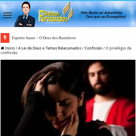
Espirito Santo – O Deus dos Bastidores
Inicio
/
A Lei de Deus e Temas Relacionados
/
Confissão
/
O privilégio da
confissão