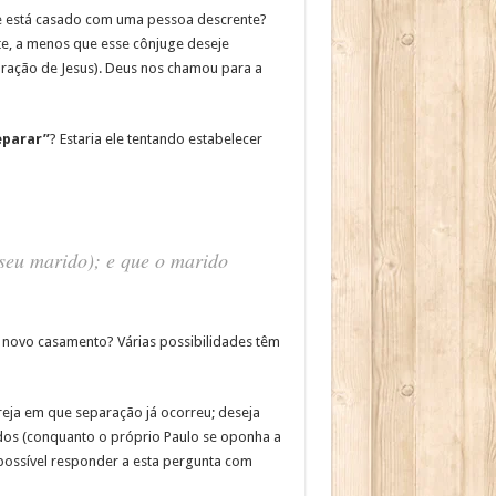
que está casado com uma pessoa descrente?
te, a menos que esse cônjuge deseje
aração de Jesus). Deus nos chamou para a
eparar”
? Estaria ele tentando estabelecer
 seu marido); e que o marido
o novo casamento? Várias possibilidades têm
reja em que separação já ocorreu; deseja
dos (conquanto o próprio Paulo se oponha a
mpossível responder a esta pergunta com