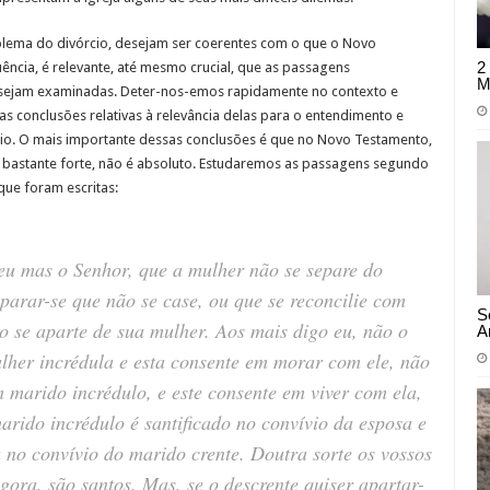
blema do divórcio, desejam ser coerentes com o que o Novo
2
ncia, é relevante, até mesmo crucial, que as passagens
M
 sejam examinadas. Deter-nos-emos rapidamente no contexto e
as conclusões relativas à relevância delas para o entendimento e
cio. O mais importante dessas conclusões é que no Novo Testamento,
 bastante forte, não é absoluto. Estudaremos as passagens segundo
ue foram escritas:
eu mas o Senhor, que a mulher não se separe do
eparar-se que não se case, ou que se reconcilie com
S
o se aparte de sua mulher. Aos mais digo eu, não o
A
her incrédula e esta consente em morar com ele, não
 marido incrédulo, e este consente em viver com ela,
rido incrédulo é santificado no convívio da esposa e
a no convívio do marido crente. Doutra sorte os vossos
gora, são santos. Mas, se o descrente quiser apartar-