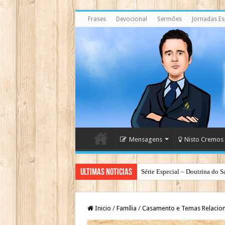
Frases
Devocional
Sermões
Jornadas Esp
Mensagens
Nisto Cremos
Ultimas Noticias
Série Especial – Doutrina do S
Inicio
/
Família
/
Casamento e Temas Relacio