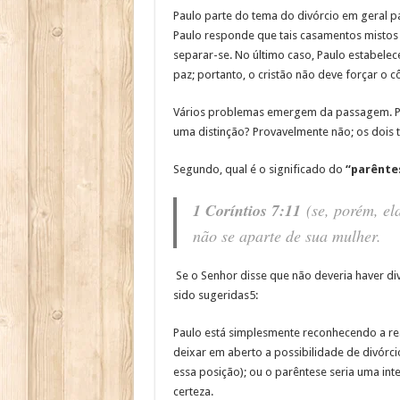
Paulo parte do tema do divórcio em geral pa
Paulo responde que tais casamentos mistos 
separar-se. No último caso, Paulo estabele
paz; portanto, o cristão não deve forçar o 
Vários problemas emergem da passagem. Prim
uma distinção? Provavelmente não; os dois 
Segundo, qual é o significado do
“parênte
1 Coríntios 7:11
(se, porém, ela
não se aparte de sua mulher.
Se o Senhor disse que não deveria haver di
sido sugeridas5:
Paulo está simplesmente reconhecendo a rea
deixar em aberto a possibilidade de divór
essa posição); ou o parêntese seria uma in
certeza.