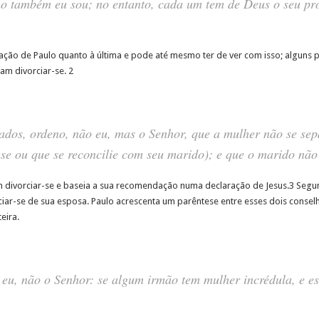
o também eu sou; no entanto, cada um tem de Deus o seu pr
tação de Paulo quanto à última e pode até mesmo ter de ver com isso; algun
iam divorciar-se. 2
dos, ordeno, não eu, mas o Senhor, que a mulher não se sep
ase ou que se reconcilie com seu marido); e que o marido não
m divorciar-se e baseia a sua recomendação numa declaração de Jesus.3 Seg
iar-se de sua esposa. Paulo acrescenta um parêntese entre esses dois consel
eira.
eu, não o Senhor: se algum irmão tem mulher incrédula, e e