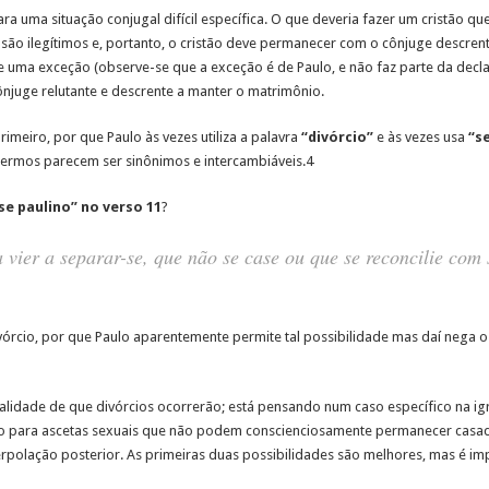
ra uma situação conjugal difícil específica. O que deveria fazer um cristão 
são ilegítimos e, portanto, o cristão deve permanecer com o cônjuge descren
ce uma exceção (observe-se que a exceção é de Paulo, e não faz parte da decl
cônjuge relutante e descrente a manter o matrimônio.
eiro, por que Paulo às vezes utiliza a palavra
“divórcio”
e às vezes usa
“s
termos parecem ser sinônimos e intercambiáveis.4
se paulino”
no verso 11
?
 vier a separar-se, que não se case ou que se reconcilie com
vórcio, por que Paulo aparentemente permite tal possibilidade mas daí nega 
lidade de que divórcios ocorrerão; está pensando num caso específico na ig
cio para ascetas sexuais que não podem conscienciosamente permanecer casa
terpolação posterior. As primeiras duas possibilidades são melhores, mas é i