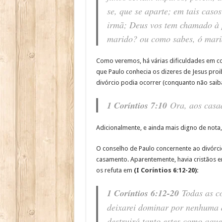
se, que se aparte; em tais caso
irmã; Deus vos tem chamado à p
marido? ou como sabes, ó marid
Como veremos, há várias dificuldades em c
que Paulo conhecia os dizeres de Jesus proi
divórcio podia ocorrer (conquanto não sai
1 Coríntios 7:10
Ora, aos casad
Adicionalmente, e ainda mais digno de nota
O conselho de Paulo concernente ao divórc
casamento. Aparentemente, havia cristãos e
os refuta em
(I Coríntios 6:12-20):
1 Coríntios 6:12-20
Todas as co
deixarei dominar por nenhuma d
destruirá tanto estes como aqu