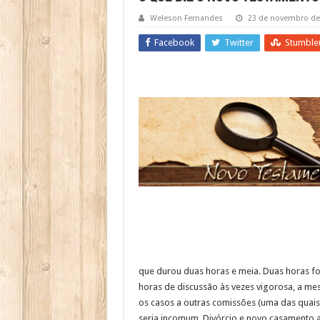
Weleson Fernandes
23 de novembro de
Facebook
Twitter
Stumble
que durou duas horas e meia. Duas horas fo
horas de discussão às vezes vigorosa, a m
os casos a outras comissões (uma das quais t
seria incomum. Divórcio e novo casamento ap