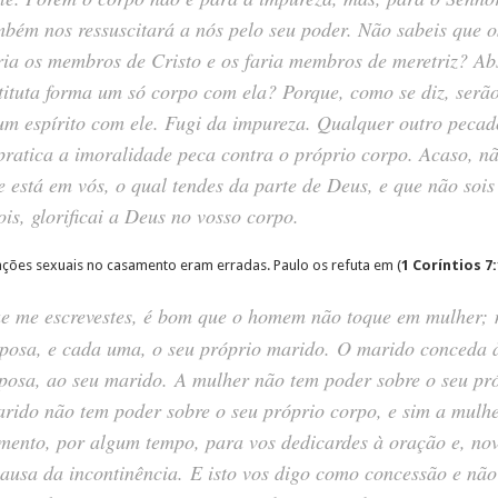
mbém nos ressuscitará a nós pelo seu poder. Não sabeis que 
ria os membros de Cristo e os faria membros de meretriz? Ab
ituta forma um só corpo com ela? Porque, como se diz, serã
um espírito com ele. Fugi da impureza. Qualquer outro peca
pratica a imoralidade peca contra o próprio corpo. Acaso, nã
e está em vós, o qual tendes da parte de Deus, e que não soi
s, glorificai a Deus no vosso corpo.
ões sexuais no casamento eram erradas. Paulo os refuta em (
1 Coríntios 7:
 me escrevestes, é bom que o homem não toque em mulher; 
posa, e cada uma, o seu próprio marido. O marido conceda à 
osa, ao seu marido. A mulher não tem poder sobre o seu pró
ido não tem poder sobre o seu próprio corpo, e sim a mulhe
imento, por algum tempo, para vos dedicardes à oração e, no
causa da incontinência. E isto vos digo como concessão e n