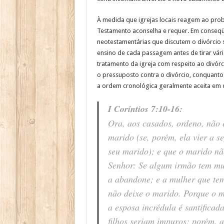
À medida que igrejas locais reagem ao pro
Testamento aconselha e requer. Em conseqüê
neotestamentárias que discutem o divórcio
ensino de cada passagem antes de tirar vári
tratamento da igreja com respeito ao divór
o pressuposto contra o divórcio, conquanto
a ordem cronológica geralmente aceita em q
I Coríntios 7:10-16:
Ora, aos casados, ordeno, não 
marido (se, porém, ela vier a s
seu marido); e que o marido nã
Senhor: Se algum irmão tem mul
a abandone; e a mulher que tem
não deixe o marido. Porque o ma
a esposa incrédula é santificad
filhos seriam impuros; porém, a