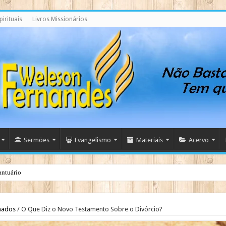
irituais
Livros Missionários
Sermões
Evangelismo
Materiais
Acervo
antuário
nados
/
O Que Diz o Novo Testamento Sobre o Divórcio?