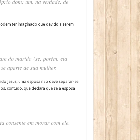
óprio dom; um, na verdade, de
s podem ter imaginado que devido a serem
are do marido (se, porém, ela
 se aparte de sua mulher.
undo Jesus, uma esposa não deve separar-se
hos, contudo, que declara que se a esposa
sta consente em morar com ele,