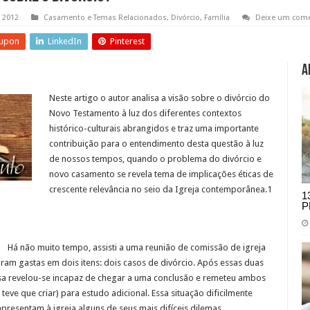
 2012
Casamento e Temas Relacionados
,
Divórcio
,
Família
Deixe um come
upon
LinkedIn
Pinterest
A
Neste artigo o autor analisa a visão sobre o divórcio do
Novo Testamento à luz dos diferentes contextos
histórico-culturais abrangidos e traz uma importante
contribuição para o entendimento desta questão à luz
de nossos tempos, quando o problema do divórcio e
novo casamento se revela tema de implicações éticas de
crescente relevância no seio da Igreja contemporânea.1
1
P
Há não muito tempo, assisti a uma reunião de comissão de igreja
ram gastas em dois itens: dois casos de divórcio. Após essas duas
esa revelou-se incapaz de chegar a uma conclusão e remeteu ambos
eve que criar) para estudo adicional. Essa situação dificilmente
resentam à igreja alguns de seus mais difíceis dilemas.