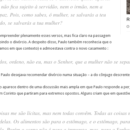
s não fica sujeito à servidão, nem o irmão, nem a
az. Pois, como sabes, ó mulher, se salvarás a teu
R
o, se salvarás a tua mulher?
ompreender plenamente esses versos, mas fica claro na passagem
bindo o divórcio. A despeito disso, Paulo também reconhecia que o
bamos em que contexto) e admoestava contra o novo casamento :
os, ordeno, não eu, mas o Senhor, que a mulher não se sepa
, Paulo desejava recomendar divórcio numa situação – a do cônjuge descrente
io aparece dentro de uma discussão mais ampla em que Paulo responde a per
m Corinto que partiram para extremos opostos. Alguns criam que em questões 
isas me são lícitas, mas nem todas convêm. Todas as coisas 
elas. Os alimentos são para o estômago, e o estômago, para
ele. Porém o corpo não é para a impureza, mas, para o Senhor