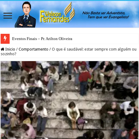
Eventos Finais – Pr. Arilton Oliveira
Inicio
/
Comportamento
/
O que é saudável: estar sempre com alguém ou
sozinho?