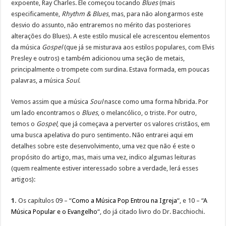
expoente, Ray Charles. Ele começou tocando
Blues
(mais
especificamente,
Rhythm & Blues
, mas, para não alongarmos este
desvio do assunto, não entraremos no mérito das posteriores
alterações do Blues). A este estilo musical ele acrescentou elementos
da música
Gospel
(que já se misturava aos estilos populares, com Elvis
Presley e outros) e também adicionou uma seção de metais,
principalmente o trompete com surdina. Estava formada, em poucas
palavras, a música
Soul
.
Vemos assim que a música
Soul
nasce como uma forma híbrida. Por
um lado encontramos o
Blues
, o melancólico, o triste. Por outro,
temos o
Gospel
, que já começava a perverter os valores cristãos, em
uma busca apelativa do puro sentimento. Não entrarei aqui em
detalhes sobre este desenvolvimento, uma vez que não é este o
propósito do artigo, mas, mais uma vez, indico algumas leituras
(quem realmente estiver interessado sobre a verdade, lerá esses
artigos):
1.
Os capítulos 09 – “
Como a Música Pop Entrou na Igreja
“, e 10 – “
A
Música Popular e o Evangelho
“, do já citado livro do Dr. Bacchiochi.