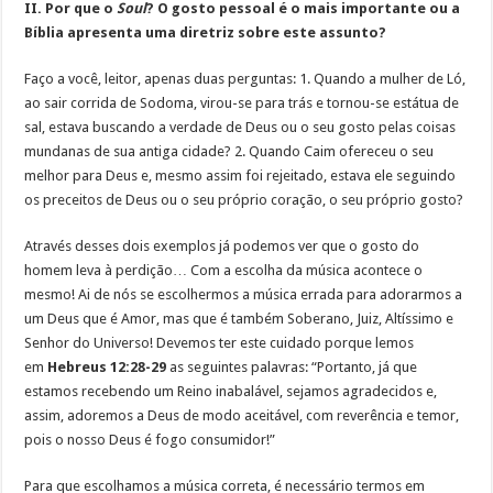
II. Por que o
Soul
? O gosto pessoal é o mais importante ou a
Bíblia apresenta uma diretriz sobre este assunto?
Faço a você, leitor, apenas duas perguntas: 1. Quando a mulher de Ló,
ao sair corrida de Sodoma, virou-se para trás e tornou-se estátua de
sal, estava buscando a verdade de Deus ou o seu gosto pelas coisas
mundanas de sua antiga cidade? 2. Quando Caim ofereceu o seu
melhor para Deus e, mesmo assim foi rejeitado, estava ele seguindo
os preceitos de Deus ou o seu próprio coração, o seu próprio gosto?
Através desses dois exemplos já podemos ver que o gosto do
homem leva à perdição… Com a escolha da música acontece o
mesmo! Ai de nós se escolhermos a música errada para adorarmos a
um Deus que é Amor, mas que é também Soberano, Juiz, Altíssimo e
Senhor do Universo! Devemos ter este cuidado porque lemos
em
Hebreus 12:28-29
as seguintes palavras: “Portanto, já que
estamos recebendo um Reino inabalável, sejamos agradecidos e,
assim, adoremos a Deus de modo aceitável, com reverência e temor,
pois o nosso Deus é fogo consumidor!”
Para que escolhamos a música correta, é necessário termos em