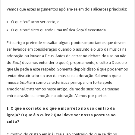
Vemos que estes argumentos apóiam-se em dois alicerces principais:
O que “eu” acho ser certo, e
O que “eu” sinto quando uma música
Soul
é executada.
Este artigo pretende ressaltar alguns pontos importantes que devem
ser levados em consideração quando o assunto é o uso da música na
adoração ou louvor a Deus. Antes de entrar no debate do uso ou não
do
Soul
, devemos entender o que é, propriamente, o culto a Deus e o
que Ele pede a este respeito. Somente depois disso é que poderemos
tentar discutir sobre o uso da música na adoração. Sabendo que a
música
Soul
tem como característica principal um forte apelo
emocional, trataremos neste artigo, de modo suscinto, da tensão
entre a razão e a emoção na adoração. Vamos por partes:
I. O que é correto e o que é incorreto no uso dentro da
igreja? O que é o culto? Qual deve ser nossa postura no
culto?
O motivo do cristão em ir à igreja, ao contrário do que se diz no