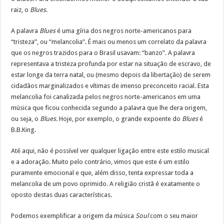
raiz, o
Blues
.
A palavra
Blues
é uma gíria dos negros norte-americanos para
“tristeza”, ou “melancolia”. É mais ou menos um correlato da palavra
que os negros trazidos para o Brasil usavam: “banzo”. A palavra
representava a tristeza profunda por estar na situação de escravo, de
estar longe da terra natal, ou (mesmo depois da libertação) de serem
cidadãos marginalizados e vítimas de imenso preconceito racial. Esta
melancolia foi canalizada pelos negros norte-americanos em uma
música que ficou conhecida segundo a palavra que lhe dera origem,
ou seja, o
Blues
. Hoje, por exemplo, o grande expoente do
Blues
é
B.B.King.
Até aqui, não é possível ver qualquer ligação entre este estilo musical
e a adoração. Muito pelo contrário, vimos que este é um estilo
puramente emocional e que, além disso, tenta expressar toda a
melancolia de um povo oprimido. A religião cristã é exatamente o
oposto destas duas características.
Podemos exemplificar a origem da música
Soul
com o seu maior