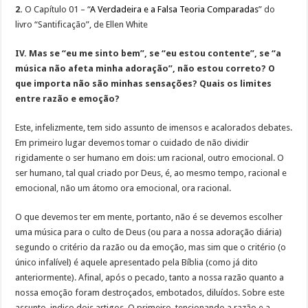
2.
O Capítulo 01 – “
A Verdadeira e a Falsa Teoria Comparadas
” do
livro “Santificação”, de Ellen White
IV. Mas se “eu me sinto bem”, se “eu estou contente”, se “a
música não afeta minha adoração”, não estou correto? O
que importa não são minhas sensações? Quais os limites
entre razão e emoção?
Este, infelizmente, tem sido assunto de imensos e acalorados debates.
Em primeiro lugar devemos tomar o cuidado de não dividir
rigidamente o ser humano em dois: um racional, outro emocional. O
ser humano, tal qual criado por Deus, é, ao mesmo tempo, racional e
emocional, não um átomo ora emocional, ora racional.
O que devemos ter em mente, portanto, não é se devemos escolher
uma música para o culto de Deus (ou para a nossa adoração diária)
segundo o critério da razão ou da emoção, mas sim que o critério (o
único infalível) é aquele apresentado pela Bíblia (como já dito
anteriormente). Afinal, após o pecado, tanto a nossa razão quanto a
nossa emoção foram destroçados, embotados, diluídos. Sobre este
assunto, indico dois artigos. O primeiro, tencionando a razão e a