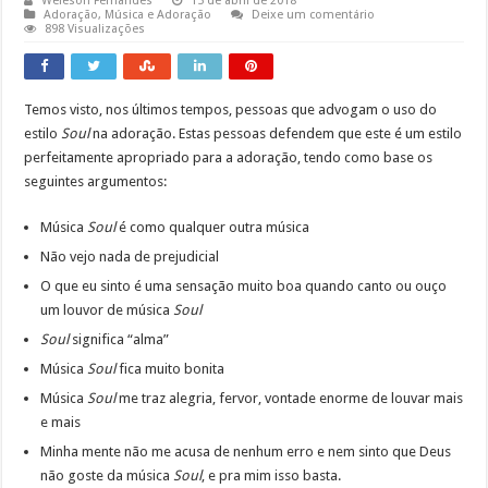
Weleson Fernandes
15 de abril de 2018
Adoração
,
Música e Adoração
Deixe um comentário
898 Visualizações
Temos visto, nos últimos tempos, pessoas que advogam o uso do
estilo
Soul
na adoração. Estas pessoas defendem que este é um estilo
perfeitamente apropriado para a adoração, tendo como base os
seguintes argumentos:
Música
Soul
é como qualquer outra música
Não vejo nada de prejudicial
O que eu sinto é uma sensação muito boa quando canto ou ouço
um louvor de música
Soul
Soul
significa “alma”
Música
Soul
fica muito bonita
Música
Soul
me traz alegria, fervor, vontade enorme de louvar mais
e mais
Minha mente não me acusa de nenhum erro e nem sinto que Deus
não goste da música
Soul
, e pra mim isso basta.