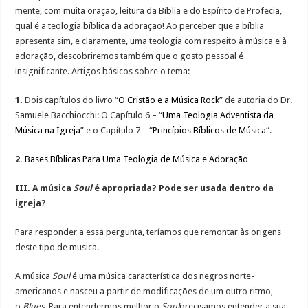
mente, com muita oração, leitura da Bíblia e do Espírito de Profecia,
qual é a teologia bíblica da adoração! Ao perceber que a bíblia
apresenta sim, e claramente, uma teologia com respeito à música e à
adoração, descobriremos também que o gosto pessoal é
insignificante. Artigos básicos sobre o tema:
1.
Dois capítulos do livro “
O Cristão e a Música Rock
” de autoria do Dr.
Samuele Bacchiocchi: O Capítulo 6 – “
Uma Teologia Adventista da
Música na Igreja
” e o Capítulo 7 – “
Princípios Bíblicos de Música
“.
2.
Bases Bíblicas Para Uma Teologia de Música e Adoração
III. A música
Soul
é apropriada? Pode ser usada dentro da
igreja?
Para responder a essa pergunta, teríamos que remontar às origens
deste tipo de musica.
A música
Soul
é uma música característica dos negros norte-
americanos e nasceu a partir de modificações de um outro ritmo,
o
Blues
. Para entendermos melhor o
Soul
precisamos entender a sua