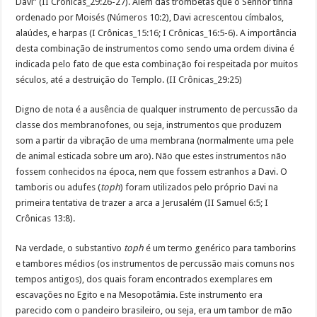
Davi” (II Crônicas_29:26-27). Além das trombetas que o Senhor tinha
ordenado por Moisés (Números 10:2), Davi acrescentou címbalos,
alaúdes, e harpas (I Crônicas_15:16; I Crônicas_16:5-6). A importância
desta combinação de instrumentos como sendo uma ordem divina é
indicada pelo fato de que esta combinação foi respeitada por muitos
séculos, até a destruição do Templo. (II Crônicas_29:25)
Digno de nota é a ausência de qualquer instrumento de percussão da
classe dos membranofones, ou seja, instrumentos que produzem
som a partir da vibração de uma membrana (normalmente uma pele
de animal esticada sobre um aro). Não que estes instrumentos não
fossem conhecidos na época, nem que fossem estranhos a Davi. O
tamboris ou adufes (
toph
) foram utilizados pelo próprio Davi na
primeira tentativa de trazer a arca a Jerusalém (II Samuel 6:5; I
Crônicas 13:8).
Na verdade, o substantivo
toph
é um termo genérico para tamborins
e tambores médios (os instrumentos de percussão mais comuns nos
tempos antigos), dos quais foram encontrados exemplares em
escavações no Egito e na Mesopotâmia. Este instrumento era
parecido com o pandeiro brasileiro, ou seja, era um tambor de mão