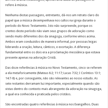
refere à música.
Nenhuma destas passagens, entretanto, dá-nos um retrato claro do
papel que a música desempenhava nos cultos na igreja durante o
período do Novo Testamento. Isto não surpreende, porque os
crentes deste período não viam seus grupos de adoração como
sendo muito diferentes dos da sinagoga, conforme vimos acima.
Ambos eram conduzidos de maneira informal, por pessoas leigas
liderando a oração, leitura, cânticos, e exortação. A diferença
fundamental entre os dois era a proclamação messiânica que estava
presente apenas na adoração Cristã.
Das doze referências à música no Novo Testamento, cinco se referem
a ela metaforicamente (Mateus 6:2; 11:17; Lucas 7:32; I Coríntios 13:1;
14:7-8) e, por conseguinte, não são relevantes ao nosso estudo. As
sete restantes derramam luz importante, especialmente quando são
vistas dentro do contexto mais abrangente da adoração na sinagoga,
a qual era conhecida e praticada pelos cristãos.
São encontradas quatro referências à música nos Evangelhos. Duas