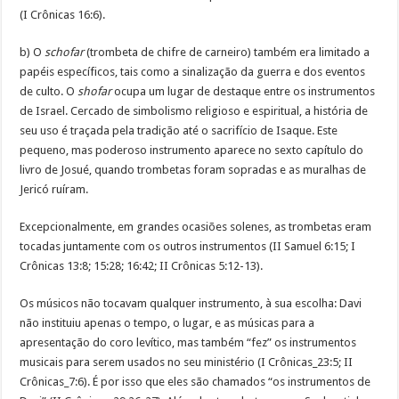
(I Crônicas 16:6).
b) O
schofar
(trombeta de chifre de carneiro) também era limitado a
papéis específicos, tais como a sinalização da guerra e dos eventos
de culto. O
shofar
ocupa um lugar de destaque entre os instrumentos
de Israel. Cercado de simbolismo religioso e espiritual, a história de
seu uso é traçada pela tradição até o sacrifício de Isaque. Este
pequeno, mas poderoso instrumento aparece no sexto capítulo do
livro de Josué, quando trombetas foram sopradas e as muralhas de
Jericó ruíram.
Excepcionalmente, em grandes ocasiões solenes, as trombetas eram
tocadas juntamente com os outros instrumentos (II Samuel 6:15; I
Crônicas 13:8; 15:28; 16:42; II Crônicas 5:12-13).
Os músicos não tocavam qualquer instrumento, à sua escolha: Davi
não instituiu apenas o tempo, o lugar, e as músicas para a
apresentação do coro levítico, mas também “fez” os instrumentos
musicais para serem usados no seu ministério (I Crônicas_23:5; II
Crônicas_7:6). É por isso que eles são chamados “os instrumentos de