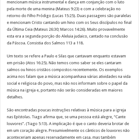
mencionam música instrumental e dança em conjunção com o luto
pela morte de uma menina (Mateus 9:23) e com a celebração no
retorno do Filho Pródigo (Lucas 15:25). Duas passagens são paralelas
e mencionam Cristo cantando um hino com os Seus discípulos no final
da Última Ceia (Mateus 26:30; Marcos 14:26). Muito provavelmente
esta era a segunda porção do Aleluia judaico, cantado na conclusão
da Páscoa. Consistia dos Salmos 113 a 118.
Um texto se refere a Paulo e Silas que cantavam enquanto estavam
em prisão (Atos 16:25). Não temos como saber se eles cantaram
salmos ou hinos cristãos compostos recentemente. Os exemplos
acima nos falam que a música acompanhava várias atividades na vida
social e religiosa do povo, mas não nos informam sobre o papel da
música na igreja e, portanto não serão consideradas em maiores
detalhes.
São encontradas poucas instruções relativas à música para a igreja
nas Epístolas. Tiago afirma que, se uma pessoa está alegre, “Cante
louvores”. (Tiago 5:13). A implicação é que o canto deveria brotar de
em um coração alegre. Presumivelmente os cânticos de louvores não
aconteceriam apenas reservadamente em casa, mas também