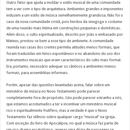
Outro fator que ajuda a moldar o estilo musical de uma comunidade
tem a ver com o tipo de arquitetura. Ambientes grandes e imponentes
induzem a um estilo de música semelhantemente grandiosa. Não foi o
caso da nova comunidade cristã, pois herdou da sinagoga o costume
de uma reunião mais íntima em construções pequenas e domésticas.
Além disso, o culto espiritualizado, descrito por João e embasado por
Mateus, prestou-se bem a esse tipo de ambiente. A comunidade
reunida nas casas dos crentes permitiu atitudes menos formais, que
foram traduzidas em hinos espontâneos e no abandono do uso dos
instrumentos musicais que eram característicos do culto mais formal.
Era, portanto, necessário adequar os cânticos a ambientes menos
formais, para assembléias informais.
Porém, apesar das questões levantadas acima, falar sobre um
ministério de música no Novo Testamento pode parecer
completamente fora de propósito. Isto pode parecer estranho a nós,
que estamos acostumados a ter e incentivar um ministério musical
rico e espiritualmente frutífero, mas a verdade é que o Novo
Testamento faz silêncio sobre qualquer cargo “musical” na igreja.
Com exceção do livro do Apocalipse, no qual a música faz parte de
um rico drama escatológico, apenas uma dúzia de passagens se