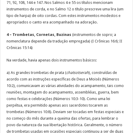
71, 92, 108, 144 e 147. Nos Salmos 4 e 55 os títulos mencionam
instrumentos de corda, e no Salmo 12 o título prescreve uma lira (um
tipo de harpa) de oito cordas. Com estes instrumentos modestos e
apropriados o canto era acompanhado na adoração.
4 – Trombetas, Cornetas, Buzinas
(instrumentos de sopro; a
nomenclatura depende da tradução empregada) (I Crônicas 16:6; II
Crônicas 15:14)
Na verdade, havia apenas dois instrumentos básicos:
a) As grandes trombetas de prata (
chatsotserah
), construídas de
acordo com as instruções específicas de Deus a Moisés (Números
10:2), comunicavam as várias atividades do acampamento, tais como
reuniões, montagem do acampamento, assembléias, guerra, bem
como festas e celebrações (Números 10:3-10). Como uma lei
perpétua, era permitido apenas aos sacerdotes tocarem as
trombetas (Números 10:8). Deviam ser tocadas em festas especiais e
no começo do mês durante a queima das ofertas, para lembrar o
povo da natureza da sua libertação histórica. Geralmente, o número
de trombetas usadas em ocasiões especiais continuou a ser de duas