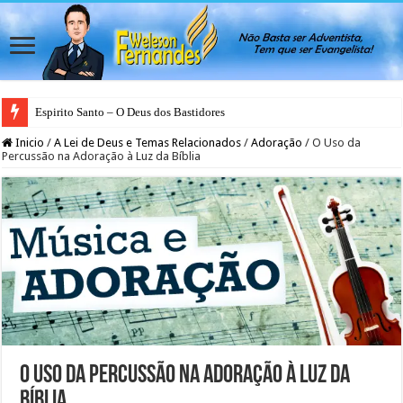
Espirito Santo – O Deus dos Bastidores
O Natal Além do Calendário
Inicio
/
A Lei de Deus e Temas Relacionados
/
Adoração
/
O Uso da
Percussão na Adoração à Luz da Bíblia
O Uso da Percussão na Adoração à Luz da
Bíblia