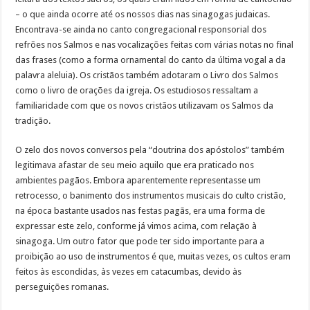
– o que ainda ocorre até os nossos dias nas sinagogas judaicas.
Encontrava-se ainda no canto congregacional responsorial dos
refrões nos Salmos e nas vocalizações feitas com várias notas no final
das frases (como a forma ornamental do canto da última vogal a da
palavra aleluia). Os cristãos também adotaram o Livro dos Salmos
como o livro de orações da igreja. Os estudiosos ressaltam a
familiaridade com que os novos cristãos utilizavam os Salmos da
tradição.
O zelo dos novos conversos pela “doutrina dos apóstolos” também
legitimava afastar de seu meio aquilo que era praticado nos
ambientes pagãos. Embora aparentemente representasse um
retrocesso, o banimento dos instrumentos musicais do culto cristão,
na época bastante usados nas festas pagãs, era uma forma de
expressar este zelo, conforme já vimos acima, com relação à
sinagoga. Um outro fator que pode ter sido importante para a
proibição ao uso de instrumentos é que, muitas vezes, os cultos eram
feitos às escondidas, às vezes em catacumbas, devido às
perseguições romanas.