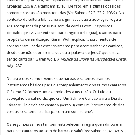
Crônicas 25:6 e 7, e também 15:16). De fato, em algumas ocasiões,
somente cordas são mencionadas (Ver Salmos 92:3; 33:2; 108:2). No
contexto da cultura bíblica, isso significava que a adoração regular
era acompanhada por suave som de cordas com uns poucos
címbalos (provavelmente um par, tangido pelo guia), usados para
propósito de sinalização. Garen Wolf explica: “Instrumentos de
cordas eram usados extensivamente para acompanhar os cânticos,
desde que não cobrissem a voz ou a ‘palavra de Jeová’ que estava
sendo cantada.” Garen Wolf,
A Música da Bíblia na Perspectiva Cristã
,
pág. 287.
No Livro dos Salmos, vemos que harpas e saltérios eram os
instrumentos básicos para o acompanhamento dos salmos cantados.
O Salmo 92 fornece um exemplo desta instrução. O título ou
cabeçalho do salmo diz que era ‘Um Salmo e Cântico para o Dia do
Sábado’. Ele devia ser cantado (verso 3) com um instrumento de dez
cordas, o saltério, e a ‘harpa com um som solene’.
Os seguintes salmos também estabelecem a regra que salmos eram
para ser cantados ao som de harpas e saltérios: Salmo 33, 43, 49, 57,