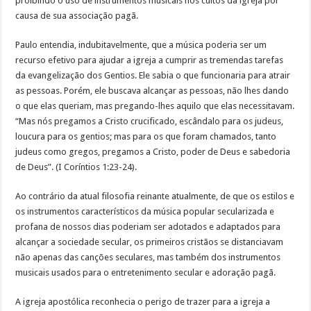
proibindo o uso de instrumentos musicais nos cultos da igreja por
causa de sua associação pagã.
Paulo entendia, indubitavelmente, que a música poderia ser um
recurso efetivo para ajudar a igreja a cumprir as tremendas tarefas
da evangelização dos Gentios. Ele sabia o que funcionaria para atrair
as pessoas. Porém, ele buscava alcançar as pessoas, não lhes dando
o que elas queriam, mas pregando-lhes aquilo que elas necessitavam.
“Mas nós pregamos a Cristo crucificado, escândalo para os judeus,
loucura para os gentios; mas para os que foram chamados, tanto
judeus como gregos, pregamos a Cristo, poder de Deus e sabedoria
de Deus”. (I Coríntios 1:23-24).
Ao contrário da atual filosofia reinante atualmente, de que os estilos e
os instrumentos característicos da música popular secularizada e
profana de nossos dias poderiam ser adotados e adaptados para
alcançar a sociedade secular, os primeiros cristãos se distanciavam
não apenas das canções seculares, mas também dos instrumentos
musicais usados para o entretenimento secular e adoração pagã.
A igreja apostólica reconhecia o perigo de trazer para a igreja a