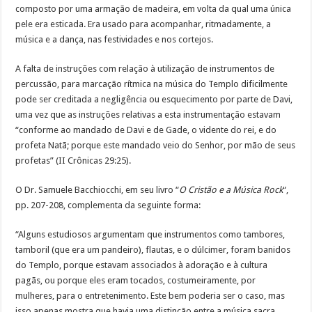
composto por uma armação de madeira, em volta da qual uma única
pele era esticada. Era usado para acompanhar, ritmadamente, a
música e a dança, nas festividades e nos cortejos.
A falta de instruções com relação à utilização de instrumentos de
percussão, para marcação rítmica na música do Templo dificilmente
pode ser creditada a negligência ou esquecimento por parte de Davi,
uma vez que as instruções relativas a esta instrumentação estavam
“conforme ao mandado de Davi e de Gade, o vidente do rei, e do
profeta Natã; porque este mandado veio do Senhor, por mão de seus
profetas” (II Crônicas 29:25).
O Dr. Samuele Bacchiocchi, em seu livro “
O Cristão e a Música Rock
“,
pp. 207-208, complementa da seguinte forma:
“Alguns estudiosos argumentam que instrumentos como tambores,
tamboril (que era um pandeiro), flautas, e o dúlcimer, foram banidos
do Templo, porque estavam associados à adoração e à cultura
pagãs, ou porque eles eram tocados, costumeiramente, por
mulheres, para o entretenimento. Este bem poderia ser o caso, mas
isso apenas mostra que havia uma distinção entre a música sacra,