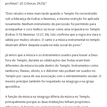
profetas”. (II Crônicas 29:25).”
“Dois séculos e meio mais tarde quando o Templo foi reconstruído
sob a liderança de Esdras e Neemias, a mesma restrição foi aplicada
novamente. Nenhum instrumento de percussão foi permitido para
acompanhar o coro levítico ou tocar como uma orquestra no Templo
(Esdras 3:10; Neemias 12:27, 36). Isto confirma que a regra era clara e
válida por muitos séculos. O canto e a música instrumental no templo
deveriam diferir daquela usada na vida social do povo.”
Já vimos que a música e os instrumentos usados para louvar a Deus
fora do Templo, durante as celebrações das festas eram bem
diferentes da música tocada dentro do Templo. Instrumentos como
tambores, flautas, oboés, e o dúlcimer não podiam ser usados no
Templo por causa de sua associação com o entretenimento secular. O
mesmo princípio também foi respeitado na sinagoga e na igreja
apostólica.
A função da música na sinagoga diferia da música no Templo,
principalmente porque as duas instituições tinham propósitos