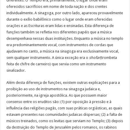
diferentes. O Templo era, primariamente, o lugar onde eram
oferecidos sacrifícios em nome de toda nação e dos crentes
individualmente. A sinagoga, por outro lado, apareceu provavelmente
durante o exílio babilônico como o lugar onde eram oferecidas
orações e as Escrituras eram lidas e ensinadas. Esta diferença de
funções também se refletia nos diferentes papéis que a música
desempenhava nessas duas instituições. Enquanto a música no templo
era predominantemente vocal, com instrumentos de cordas que
ajudavam no canto, a música na sinagoga era exclusivamente vocal,
sem qualquer instrumento. A única exceção era o
shofar
(trombeta
feita de chifre de carneiro) que servia como um instrumento
sinalizador.
Além desta diferença de funções, existem outras explicações para a
proibição ao uso de instrumentos na sinagoga judaica e,
posteriormente, na igreja apostólica. As que possuem maior
consenso entre os eruditos são: (1) por oposição à pressão e à
influência das religiões pagãs, com suas práticas orgiásticas, as quais
estavam presentes nas comunidades judaicas dispersas; (2) a falta de
músicos treinados, como os levitas que serviam no Templo; (3) depois
da destruição do Templo de Jerusalém pelos romanos, os rabinos