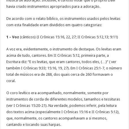
música de adoração. Inclusive, é curioso notar que o próprio Davi
havia criado instrumentos apropriados para a adoração.
De acordo com o relato bíblico, os instrumentos usados pelos levitas
com esta finalidade eram divididos em quatro categorias:
1 – Voz
(cânticos) (I Crônicas 15:16, 22, 27; II Crônicas 5:12,13; 9:11)
A voz era, evidentemente, o instrumento de destaque. Os levitas eram
acima de tudo, cantores. Em II Crônicas 5:12, primeira parte, a
Escritura diz: “E os levitas, que eram cantores, todos eles, (…)” ( ver
também I Crônicas 9:33; 15:16, 19, 27). Em I Crônicas 25:1-7, o número
total de músicos era de 288, dos quais cerca de 260 formavam o
coral.
O coro levítico era acompanhado, normalmente, somente por
instrumentos de corda de diferentes modelos, tamanhos e tessituras
(ver I Crônicas 15:20-21). Na verdade, podemos inferir, pela leitura
dos textos acima (especialmente I Crônicas 15:16 e II Crônicas 5:12),
que, normalmente, os cantores acompanhavam a si mesmos,
cantando e tocando suas harpas.