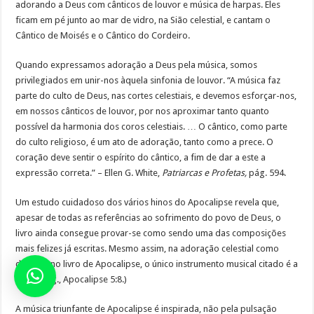
adorando a Deus com cânticos de louvor e música de harpas. Eles
ficam em pé junto ao mar de vidro, na Sião celestial, e cantam o
Cântico de Moisés e o Cântico do Cordeiro.
Quando expressamos adoração a Deus pela música, somos
privilegiados em unir-nos àquela sinfonia de louvor. “A música faz
parte do culto de Deus, nas cortes celestiais, e devemos esforçar-nos,
em nossos cânticos de louvor, por nos aproximar tanto quanto
possível da harmonia dos coros celestiais. … O cântico, como parte
do culto religioso, é um ato de adoração, tanto como a prece. O
coração deve sentir o espírito do cântico, a fim de dar a este a
expressão correta.” – Ellen G. White,
Patriarcas e Profetas,
pág. 594.
Um estudo cuidadoso dos vários hinos do Apocalipse revela que,
apesar de todas as referências ao sofrimento do povo de Deus, o
livro ainda consegue provar-se como sendo uma das composições
mais felizes já escritas. Mesmo assim, na adoração celestial como
descrito no livro de Apocalipse, o único instrumento musical citado é a
harpa (e.g., Apocalipse 5:8.)
A música triunfante de Apocalipse é inspirada, não pela pulsação