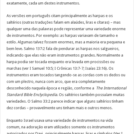
exatamente, cada um destes instrumentos.
As versões em português citam principalmente as harpas e os
saltérios (outras traduções falam em alaúdes, liras e cítaras) – mas
qualquer uma das palavras pode representar uma variedade enorme
de instrumentos. Por exemplo: as harpas variavam de tamanho e
estilo. Algumas talvez fossem enormes, mas a maioria era pequena e
bem leve. Salmo 137:2 fala de pendurar as harpas nos salgueiros,
indicando que elas não eram instrumentos grandes. Normalmente a
harpa podia ser tocada enquanto era levada em procissões ou
marchas (ver I Samuel 10:5; I Crônicas 13:7-7; Isaías 23:16). Os
instrumentos eram tocados tangendo-se as cordas com os dedos ou
com um plectro, nunca com arco, que era completamente
desconhecido naquela época e região, conforme a
The International
Standard Bible Enclyclopedia
. Os saltérios também possuíam muitas
variedades. O Salmo 33:2 parece indicar que alguns saltérios tinham
dez cordas – provavelmente uns tinham mais e outros menos.
Enquanto Israel usava uma variedade de instrumentos na vida
comum, na adoração eram utilizados somente os instrumentos
autorizados por Davi, principalmente harpas, liras e címbalos (Ver I