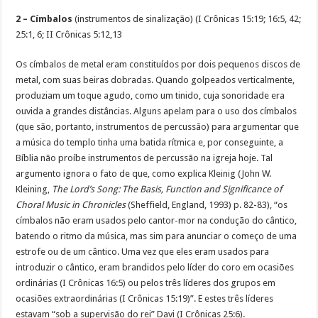
2 – Címbalos
(instrumentos de sinalização) (I Crônicas 15:19; 16:5, 42;
25:1, 6; II Crônicas 5:12,13
Os címbalos de metal eram constituídos por dois pequenos discos de
metal, com suas beiras dobradas. Quando golpeados verticalmente,
produziam um toque agudo, como um tinido, cuja sonoridade era
ouvida a grandes distâncias. Alguns apelam para o uso dos címbalos
(que são, portanto, instrumentos de percussão) para argumentar que
a música do templo tinha uma batida rítmica e, por conseguinte, a
Bíblia não proíbe instrumentos de percussão na igreja hoje. Tal
argumento ignora o fato de que, como explica Kleinig (John W.
Kleining,
The Lord’s Song: The Basis, Function and Significance of
Choral Music in Chronicles
(Sheffield, England, 1993) p. 82-83), “os
címbalos não eram usados pelo cantor-mor na condução do cântico,
batendo o ritmo da música, mas sim para anunciar o começo de uma
estrofe ou de um cântico. Uma vez que eles eram usados para
introduzir o cântico, eram brandidos pelo líder do coro em ocasiões
ordinárias (I Crônicas 16:5) ou pelos três líderes dos grupos em
ocasiões extraordinárias (I Crônicas 15:19)”. E estes três líderes
estavam “sob a supervisão do rei” Davi (I Crônicas 25:6).