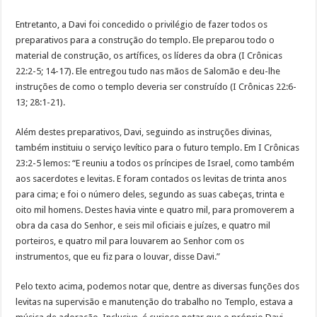
Entretanto, a Davi foi concedido o privilégio de fazer todos os
preparativos para a construção do templo. Ele preparou todo o
material de construção, os artífices, os líderes da obra (I Crônicas
22:2-5; 14-17). Ele entregou tudo nas mãos de Salomão e deu-lhe
instruções de como o templo deveria ser construído (I Crônicas 22:6-
13; 28:1-21).
Além destes preparativos, Davi, seguindo as instruções divinas,
também instituiu o serviço levítico para o futuro templo. Em I Crônicas
23:2-5 lemos: “E reuniu a todos os príncipes de Israel, como também
aos sacerdotes e levitas. E foram contados os levitas de trinta anos
para cima; e foi o número deles, segundo as suas cabeças, trinta e
oito mil homens. Destes havia vinte e quatro mil, para promoverem a
obra da casa do Senhor, e seis mil oficiais e juízes, e quatro mil
porteiros, e quatro mil para louvarem ao Senhor com os
instrumentos, que eu fiz para o louvar, disse Davi.”
Pelo texto acima, podemos notar que, dentre as diversas funções dos
levitas na supervisão e manutenção do trabalho no Templo, estava a