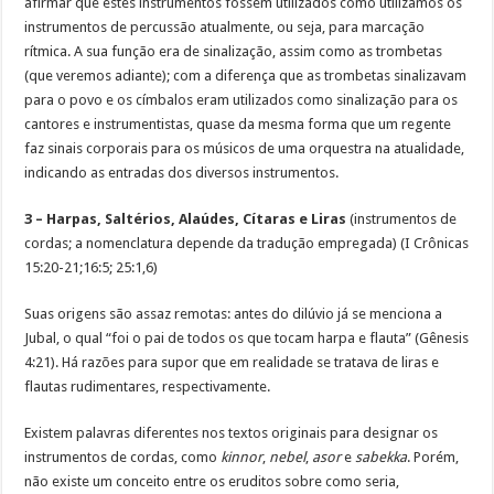
afirmar que estes instrumentos fossem utilizados como utilizamos os
instrumentos de percussão atualmente, ou seja, para marcação
rítmica. A sua função era de sinalização, assim como as trombetas
(que veremos adiante); com a diferença que as trombetas sinalizavam
para o povo e os címbalos eram utilizados como sinalização para os
cantores e instrumentistas, quase da mesma forma que um regente
faz sinais corporais para os músicos de uma orquestra na atualidade,
indicando as entradas dos diversos instrumentos.
3 – Harpas, Saltérios, Alaúdes, Cítaras e Liras
(instrumentos de
cordas; a nomenclatura depende da tradução empregada) (I Crônicas
15:20-21;16:5; 25:1,6)
Suas origens são assaz remotas: antes do dilúvio já se menciona a
Jubal, o qual “foi o pai de todos os que tocam harpa e flauta” (Gênesis
4:21). Há razões para supor que em realidade se tratava de liras e
flautas rudimentares, respectivamente.
Existem palavras diferentes nos textos originais para designar os
instrumentos de cordas, como
kinnor
,
nebel
,
asor
e
sabekka
. Porém,
não existe um conceito entre os eruditos sobre como seria,