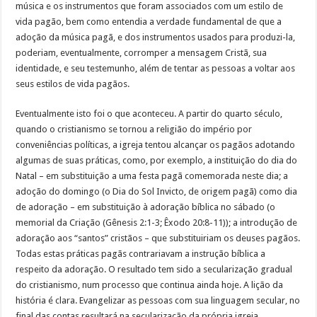
música e os instrumentos que foram associados com um estilo de
vida pagão, bem como entendia a verdade fundamental de que a
adoção da música pagã, e dos instrumentos usados para produzi-la,
poderiam, eventualmente, corromper a mensagem Cristã, sua
identidade, e seu testemunho, além de tentar as pessoas a voltar aos
seus estilos de vida pagãos.
Eventualmente isto foi o que aconteceu. A partir do quarto século,
quando o cristianismo se tornou a religião do império por
conveniências políticas, a igreja tentou alcançar os pagãos adotando
algumas de suas práticas, como, por exemplo, a instituição do dia do
Natal – em substituição a uma festa pagã comemorada neste dia; a
adoção do domingo (o Dia do Sol Invicto, de origem pagã) como dia
de adoração – em substituição à adoração bíblica no sábado (o
memorial da Criação (Gênesis 2:1-3; Êxodo 20:8-11)); a introdução de
adoração aos “santos” cristãos – que substituiriam os deuses pagãos.
Todas estas práticas pagãs contrariavam a instrução bíblica a
respeito da adoração. O resultado tem sido a secularização gradual
do cristianismo, num processo que continua ainda hoje. A lição da
história é clara. Evangelizar as pessoas com sua linguagem secular, no
final das contas resultará na secularização da própria igreja.