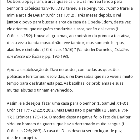
Os bois tropeçaram, a arca quase caiu e Uzá morreu ferido pelo
Senhor (I Crônicas 13:9-10). Davi temeu e se perguntou: ‘Como trarei a
mim a arca de Deus?’ (Crônicas 13:12) . Três meses depois, o rei
juntou o povo para buscar a arca da casa de Obede-Edom, desta vez,
ele orientou que ninguém conduziria a arca, senão os levitas (I
Crônicas 15:2). Houve alegria mas, ao contrário da primeira tentativa,
desta vez a banda musical não teve tambor, mas somente harpas,
alaúdes e címbalos (I Crônicas 15:16).” (Vanderlei Dorneles,
Cristãos
em Busca do Êxtase
, pp. 192-193).
Após a estabilização de Davi no poder, com todas as questões
políticas e territoriais resolvidas, o rei Davi sabia que não viveria muito
tempo para desfrutar esta paz. As batalhas, os problemas e suas
muitas labutas o tinham envelhecido.
Assim, ele desejou fazer uma casa para o Senhor (II Samuel 7:1-3; I
Crônicas 17:1-2; 22:7; 28:2). Mas Deus não o permitiu (II Samuel 7:4-
17; I Crônicas 17:3-15). O motivo desta negativa foi o fato de Davi ter
sido um homem de guerra, que havia derramado muito sangue (I
Crônicas 22:8; 28:3). A casa de Deus deveria ser um lugar de paz,
desde o projeto.