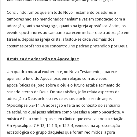
Concluindo, vimos que em todo Novo Testamento os adufes e
tambores não são mencionados nenhuma vez em conotação com a
adoração, tanto na sinagoga, quanto na igreja apostólica. Assim, os
eventos posteriores ao santuário parecem indicar que a adoração em
Israel e, depois na igreja cristã, afastou-se cada vez mais dos
costumes profanos e se concentrou no padrão pretendido por Deus.
A música de adoração no Apocalipse
Um quadro musical exuberante, no Novo Testamento, aparece
apenas no livro do Apocalipse, em relação com as visões
apocalípticas de João sobre o céu e o futuro estabelecimento do
reinado eterno de Deus. Em suas visões, João relata aspectos da
adoração a Deus pelos seres celestiais e pelo coro de anjos
(Apocalipse 5:8-14). A adoração é feita no contexto do santuário
celestial, no qual Jesus ministra como Messias e Sumo Sacerdote. A
música é feita com harpas e um cântico que envolve toda a criação.
Em Apocalipse 7:9-12; 14:1-3; e 15:2-4, vemos uma apresentação
escatológica do grupo daqueles que foram redimidos, agora