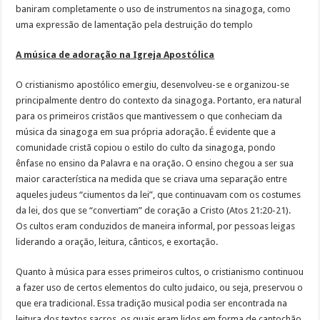
baniram completamente o uso de instrumentos na sinagoga, como
uma expressão de lamentação pela destruição do templo
A música de adoração na Igreja Apostólica
O cristianismo apostólico emergiu, desenvolveu-se e organizou-se
principalmente dentro do contexto da sinagoga. Portanto, era natural
para os primeiros cristãos que mantivessem o que conheciam da
música da sinagoga em sua própria adoração. É evidente que a
comunidade cristã copiou o estilo do culto da sinagoga, pondo
ênfase no ensino da Palavra e na oração. O ensino chegou a ser sua
maior característica na medida que se criava uma separação entre
aqueles judeus “ciumentos da lei”, que continuavam com os costumes
da lei, dos que se “convertiam” de coração a Cristo (Atos 21:20-21).
Os cultos eram conduzidos de maneira informal, por pessoas leigas
liderando a oração, leitura, cânticos, e exortação.
Quanto à música para esses primeiros cultos, o cristianismo continuou
a fazer uso de certos elementos do culto judaico, ou seja, preservou o
que era tradicional. Essa tradição musical podia ser encontrada na
leitura dos textos sacros, os quais eram lidos em forma de cantochão