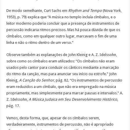
De modo semelhante, Curt Sachs em
Rhythm and Tempo
(Nova York,
1953), p. 79) explica que “A música no templo incluía címbalos, e o
leitor moderno poderia concluir que a presença de instrumentos de
percussão indicaria ritmos precisos. Mas há pouca dúvida de que os
címbalos, como em qualquer outro lugar, marcavam o fim de uma
linha e não o ritmo dentro de um verso.”
Observe também as explanações de John Kleinig e A. Z. Idelssohn,
sobre como os címbalos eram utilizados: “Os címbalos não eram
usados pelo cantor para conduzir os cânticos mediante a marcação
do ritmo da canção, mas para anunciar seu início ou estrofe.” John
Kleinig,
A Canção do Senhor
, pág. 82. “Os instrumentos de percussão
eram reduzidos a um címbalo, que não era empregado na música
propriamente, mas simplesmente para marcar pausas e intervalos.” A.
Z. Idelssohn,
A Música Judaica em Seu Desenvolvimento Histórico
,
pág. 17.
Vemos, desta forma, que, apesar de os címbalos serem,
verdadeiramente, instrumentos de percussão, não é apropriado