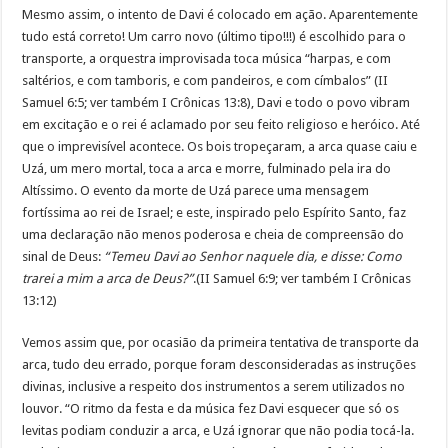
Mesmo assim, o intento de Davi é colocado em ação. Aparentemente
tudo está correto! Um carro novo (último tipo!!!) é escolhido para o
transporte, a orquestra improvisada toca música “harpas, e com
saltérios, e com tamboris, e com pandeiros, e com címbalos” (II
Samuel 6:5; ver também I Crônicas 13:8), Davi e todo o povo vibram
em excitação e o rei é aclamado por seu feito religioso e heróico. Até
que o imprevisível acontece. Os bois tropeçaram, a arca quase caiu e
Uzá, um mero mortal, toca a arca e morre, fulminado pela ira do
Altíssimo. O evento da morte de Uzá parece uma mensagem
fortíssima ao rei de Israel; e este, inspirado pelo Espírito Santo, faz
uma declaração não menos poderosa e cheia de compreensão do
sinal de Deus:
“Temeu Davi ao Senhor naquele dia, e disse: Como
trarei a mim a arca de Deus?”
.(II Samuel 6:9; ver também I Crônicas
13:12)
Vemos assim que, por ocasião da primeira tentativa de transporte da
arca, tudo deu errado, porque foram desconsideradas as instruções
divinas, inclusive a respeito dos instrumentos a serem utilizados no
louvor. “O ritmo da festa e da música fez Davi esquecer que só os
levitas podiam conduzir a arca, e Uzá ignorar que não podia tocá-la.