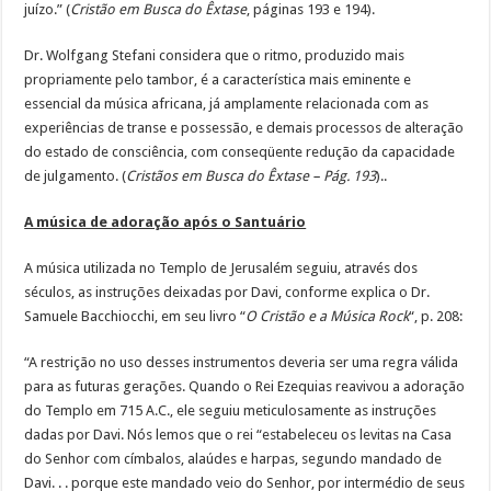
juízo.” (
Cristão em Busca do Êxtase
, páginas 193 e 194).
Dr. Wolfgang Stefani considera que o ritmo, produzido mais
propriamente pelo tambor, é a característica mais eminente e
essencial da música africana, já amplamente relacionada com as
experiências de transe e possessão, e demais processos de alteração
do estado de consciência, com conseqüente redução da capacidade
de julgamento. (
Cristãos em Busca do Êxtase – Pág. 193
)..
A música de adoração após o Santuário
A música utilizada no Templo de Jerusalém seguiu, através dos
séculos, as instruções deixadas por Davi, conforme explica o Dr.
Samuele Bacchiocchi, em seu livro “
O Cristão e a Música Rock
“, p. 208:
“A restrição no uso desses instrumentos deveria ser uma regra válida
para as futuras gerações. Quando o Rei Ezequias reavivou a adoração
do Templo em 715 A.C., ele seguiu meticulosamente as instruções
dadas por Davi. Nós lemos que o rei “estabeleceu os levitas na Casa
do Senhor com címbalos, alaúdes e harpas, segundo mandado de
Davi. . . porque este mandado veio do Senhor, por intermédio de seus