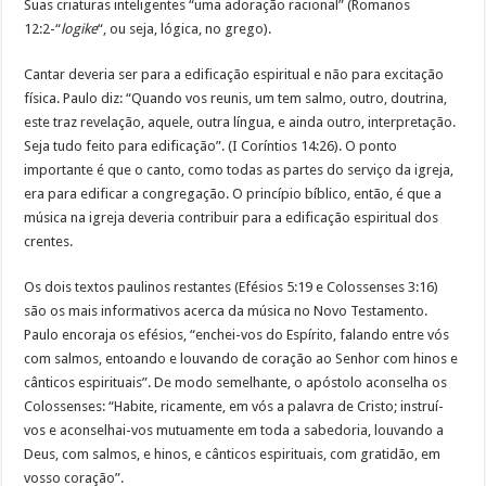
Suas criaturas inteligentes “uma adoração racional” (Romanos
12:2-“
logike
“, ou seja, lógica, no grego).
Cantar deveria ser para a edificação espiritual e não para excitação
física. Paulo diz: “Quando vos reunis, um tem salmo, outro, doutrina,
este traz revelação, aquele, outra língua, e ainda outro, interpretação.
Seja tudo feito para edificação”. (I Coríntios 14:26). O ponto
importante é que o canto, como todas as partes do serviço da igreja,
era para edificar a congregação. O princípio bíblico, então, é que a
música na igreja deveria contribuir para a edificação espiritual dos
crentes.
Os dois textos paulinos restantes (Efésios 5:19 e Colossenses 3:16)
são os mais informativos acerca da música no Novo Testamento.
Paulo encoraja os efésios, “enchei-vos do Espírito, falando entre vós
com salmos, entoando e louvando de coração ao Senhor com hinos e
cânticos espirituais”. De modo semelhante, o apóstolo aconselha os
Colossenses: “Habite, ricamente, em vós a palavra de Cristo; instruí-
vos e aconselhai-vos mutuamente em toda a sabedoria, louvando a
Deus, com salmos, e hinos, e cânticos espirituais, com gratidão, em
vosso coração”.