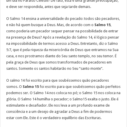
um dia no Paraíso Celeste? De fato, esta é uma grande preocupação,
e deve ser respondida, antes que seja tarde demais.
O Salmo 14 ensina a universalidade do pecado: todos são pecadores,
e não há quem busque a Deus. Mas, de acordo com o
Salmo 15
,
como poderia um pecador sequer pensar na possibilidade de entrar
na presença de Deus? Após a revelação do Salmo 14, é lógico pensar
na impossibilidade de termos acesso a Deus. Entretanto, diz o Salmo
5:7, que é pela riqueza da misericórdia de Deus que entramos na Sua
casa, e nos prostramos diante do Seu santo templo, no seu temor. É
pela graça de Deus que somos transformados de pecadores em
santos. Somente os santos habitarão no Seu “santo monte”.
O salmo 14 foi escrito para que soubéssemos quão pecadores
somos. O
Salmo 15
foi escrito para que soubéssemos quão perfeitos
podemos ser. O Salmo 14 nos coloca no pó; o Salmo 15 nos coloca na
glória. O Salmo 14 humilha o pecador; o Salmo15 exalta o justo. Ele é
estimulante e desafiador. Ele nos leva a um profundo exame de
consciência e a um desejo de agradar a Deus a fim de podermos
estar com Ele. Este é o verdadeiro equilíbrio das Escrituras.