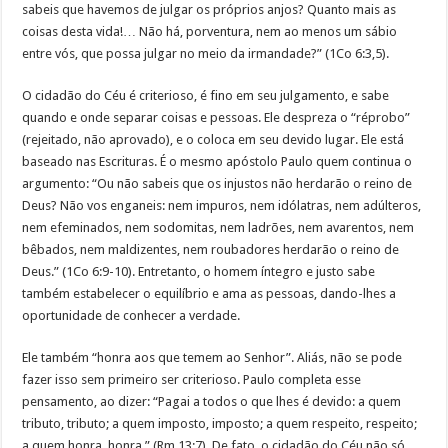
sabeis que havemos de julgar os próprios anjos? Quanto mais as
coisas desta vida!… Não há, porventura, nem ao menos um sábio
entre vós, que possa julgar no meio da irmandade?” (1Co 6:3,5).
O cidadão do Céu é criterioso, é fino em seu julgamento, e sabe
quando e onde separar coisas e pessoas. Ele despreza o “réprobo”
(rejeitado, não aprovado), e o coloca em seu devido lugar. Ele está
baseado nas Escrituras. É o mesmo apóstolo Paulo quem continua o
argumento: “Ou não sabeis que os injustos não herdarão o reino de
Deus? Não vos enganeis: nem impuros, nem idólatras, nem adúlteros,
nem efeminados, nem sodomitas, nem ladrões, nem avarentos, nem
bêbados, nem maldizentes, nem roubadores herdarão o reino de
Deus.” (1Co 6:9-10). Entretanto, o homem íntegro e justo sabe
também estabelecer o equilíbrio e ama as pessoas, dando-lhes a
oportunidade de conhecer a verdade.
Ele também “honra aos que temem ao Senhor”. Aliás, não se pode
fazer isso sem primeiro ser criterioso. Paulo completa esse
pensamento, ao dizer: “Pagai a todos o que lhes é devido: a quem
tributo, tributo; a quem imposto, imposto; a quem respeito, respeito;
a quem honra, honra.” (Rm 13:7). De fato, o cidadão do Céu não só