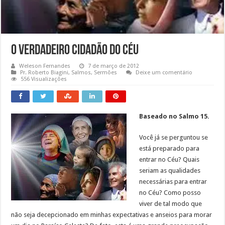
O Verdadeiro Cidadão do Céu
Weleson Fernandes
7 de março de 2012
Pr. Roberto Biagini
,
Salmos
,
Sermões
Deixe um comentário
556 Visualizações
Baseado no Salmo 15.
Você já se perguntou se
está preparado para
entrar no Céu? Quais
seriam as qualidades
necessárias para entrar
no Céu? Como posso
viver de tal modo que
não seja decepcionado em minhas expectativas e anseios para morar