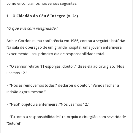
como encontramos nos versos seguintes.
1 – O Cidadão do Céu é Íntegro (v. 2a)
“O que vive com integridade.”
Arthur Gordon numa conferência em 1986, contou a seguinte história:
Na sala de operação de um grande hospital, uma jovem enfermeira
experimentou seu primeiro dia de responsabilidade total.
– “O senhor retirou 11 esponjas, doutor,” disse ela ao cirurgião. “Nós
usamos 12.”
– “Nós as removemos todas,” de­clarou o doutor. “Vamos fechar a
incisão agora mesmo.”
– “Não!” objetou a enfermeira. “Nós usamos 12.”
– “Eu tomo a responsabilidade!” re­torquiu o cirurgião com severidade
“Suture!”