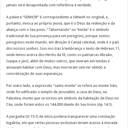
jamais será desapontada com referência à verdade.
A palavra “SENHOR” é correspondente a Yahweh no original, e,
portanto, invoca ao próprio Jeová, que é o Deus da redenção e da
aliança com o Seu povo. “Tabernáculo” ou “tenda” é o símbolo
tradicional de Sua presença para um peregrino, porque somos
peregrinos neste mundo, em direção à Canaã celestial, onde é o país
dos nossos sonhos. Isso nos traz à lembrança o texto de Hebreus 11,
onde lemos acerca dos Heróis da fé, como os patriarcas Abraão,
Isaque e Jacó, além de muitos outros, que viveram em tendas e
ansiavam habitar com Deus, mas morreram sem ter obtido a
concretização de suas esperanças.
Por outro lado, a expressão “santo monte” se refere ao monte Sião,
onde foi edificado o templo de Jerusalém, a casa de Deus, na
Palestina, monte que se tornou um símbolo da habitação de Deus no
Céu, onde foram vistos os 144.000 diante do Seu trono (Ap 14:1).
A pergunta (Sl 15:1) de início poderia transparecer uma conotação
legalista, em que certas pessoas exclusivas teriam acesso à morada