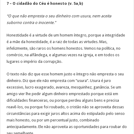
7 – O cidadão do Céu é honesto (v. 5a,b)
“O que não empresta o seu dinheiro com usura, nem aceita
suborno contra o inocente.”
Honestidade é a virtude de um homem íntegro, porque a integridade
é a mãe da honestidade, é a raiz de todas as virtudes. Mas,
infelizmente, são raros os homens honestos. Vemos na política, no
comércio, na alfândega, e algumas vezes na igreja, e em todos os
lugares o império da corrupção.
O texto não diz que esse homem justo e íntegro não empresta o seu
dinheiro. Diz que ele não empresta com “usura”. Usura é juro
excessivo, lucro exagerado, avareza, mesquinhez, ganância. Se um
amigo vier lhe pedir algum dinheiro emprestado porque está em
dificuldades financeiras, ou porque perdeu alguns bens e precisa
reavê-los, ou porque foi roubado, o cristão não se aproveita dessas
circunstâncias para exigir juros altos acima do estipulado pelo senso
mais honesto, ou por um percentual justo, combinado
antecipadamente. Ele não aproveita as oportunidades para roubar do
seu semelhante.