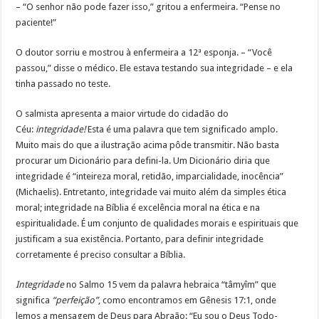
– “O senhor não pode fazer isso,” gri­tou a enfermeira. “Pense no
paciente!”
O doutor sorriu e mostrou à en­fermeira a 12ª esponja. – “Você
passou,” disse o médico. Ele estava testando sua integridade – e ela
tinha passado no teste.
O salmista apresenta a maior virtude do cidadão do
Céu:
integridade!
Esta é uma palavra que tem significado amplo.
Muito mais do que a ilustração acima pôde transmitir. Não basta
procurar um Dicionário para defini-la. Um Dicionário diria que
integridade é “inteireza moral, retidão, imparcialidade, inocência”
(Michaelis). Entretanto, integridade vai muito além da simples ética
moral; integridade na Bíblia é excelência moral na ética e na
espiritualidade. É um conjunto de qualidades morais e espirituais que
justificam a sua existência. Portanto, para definir integridade
corretamente é preciso consultar a Bíblia.
Integridade
no Salmo 15 vem da palavra hebraica “tâmyîm” que
significa
“perfeição”
, como encontramos em Gênesis 17:1, onde
lemos a mensagem de Deus para Abraão: “Eu sou o Deus Todo-