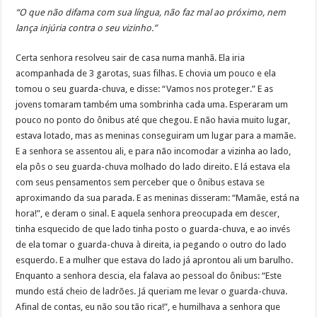
“O que não difama com sua língua, não faz mal ao próximo, nem
lança injúria contra o seu vizinho.”
Certa senhora resolveu sair de casa numa manhã. Ela iria
acompanhada de 3 garotas, suas filhas. E chovia um pouco e ela
tomou o seu guarda-chuva, e disse: “Vamos nos proteger.” E as
jovens tomaram também uma sombrinha cada uma. Esperaram um
pouco no ponto do ônibus até que chegou. E não havia muito lugar,
estava lotado, mas as meninas conseguiram um lugar para a mamãe.
E a senhora se assentou ali, e para não incomodar a vizinha ao lado,
ela pôs o seu guarda-chuva molhado do lado direito. E lá estava ela
com seus pensamentos sem perceber que o ônibus estava se
aproximando da sua parada. E as meninas disseram: “Mamãe, está na
hora!”, e deram o sinal. E aquela senhora preocupada em descer,
tinha esquecido de que lado tinha posto o guarda-chuva, e ao invés
de ela tomar o guarda-chuva à direita, ia pegando o outro do lado
esquerdo. E a mulher que estava do lado já aprontou ali um barulho.
Enquanto a senhora descia, ela falava ao pessoal do ônibus: “Este
mundo está cheio de ladrões. Já queriam me levar o guarda-chuva.
Afinal de contas, eu não sou tão rica!”, e humilhava a senhora que