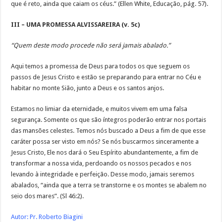
que é reto, ainda que caiam os céus.” (Ellen White, Educação, pág. 57).
III – UMA PROMESSA ALVISSAREIRA (v. 5c)
“Quem deste modo procede não será jamais abalado.”
Aqui temos a promessa de Deus para todos os que seguem os
passos de Jesus Cristo e estão se preparando para entrar no Céu e
habitar no monte Sião, junto a Deus e os santos anjos.
Estamos no limiar da eternidade, e muitos vivem em uma falsa
segurança. Somente os que são íntegros poderão entrar nos portais
das mansões celestes. Temos nós buscado a Deus a fim de que esse
caráter possa ser visto em nós? Se nós buscarmos sinceramente a
Jesus Cristo, Ele nos dará o Seu Espírito abundantemente, a fim de
transformar a nossa vida, perdoando os nossos pecados e nos
levando à integridade e perfeição. Desse modo, jamais seremos
abalados, “ainda que a terra se transtorne e os montes se abalem no
seio dos mares”. (Sl 46:2).
Autor: Pr. Roberto Biagini