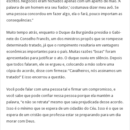
escritos. Negócios eram fechados apenas com um aperto de mão. ‘A
palavra de um homem era seu fiador,’ costumava dizer meu avô. Se
uma pessoa concordou em fazer algo, ela o fará, pouco importam as
conse­quências.”
Muito tempo atrás, enquanto o Duque da Burgúndia presidia o Gabi­
nete do Conselho Francês, um dos ministros propôs que se rompesse
de­terminado tratado, já que o rompimento resultaria em vantagens
econômicas importantes para o país. Muitas razões “boas” foram
apresentadas para justificar o ato. O duque ouviu em silêncio. Depois
que todos fala­ram, ele se ergueu e, colocando a mão sobre uma
cópia do acordo, disse com firmeza: “Cavalheiros, nós assinamos um
tratado!” E isso encerrou a questão.
Você pode falar com uma pessoa tal e firmar um compromisso, e
você sabe que pode confiar nessa pessoa porque ela mantém a
palavra, “e não se retrata” mesmo que saia prejudicada desse acordo.
Isso é o mínimo que se espera de um cidadão do Céu. Isso é o que se
espera de um cristão que professa estar se preparando para um dia
morar com Deus.