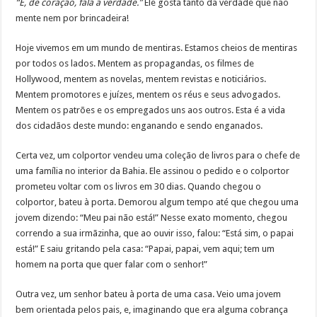
“E, de coração, fala a verdade.”
Ele gosta tanto da verdade que não
mente nem por brincadeira!
Hoje vivemos em um mundo de mentiras. Estamos cheios de mentiras
por todos os lados. Mentem as propagandas, os filmes de
Hollywood, mentem as novelas, mentem revistas e noticiários.
Mentem promotores e juízes, mentem os réus e seus advogados.
Mentem os patrões e os empregados uns aos outros. Esta é a vida
dos cidadãos deste mundo: enganando e sendo enganados.
Certa vez, um colportor vendeu uma coleção de livros para o chefe de
uma família no interior da Bahia. Ele assinou o pedido e o colportor
prometeu voltar com os livros em 30 dias. Quando chegou o
colportor, bateu à porta. Demorou algum tempo até que chegou uma
jovem dizendo: “Meu pai não está!” Nesse exato momento, chegou
correndo a sua irmãzinha, que ao ouvir isso, falou: “Está sim, o papai
está!” E saiu gritando pela casa: “Papai, papai, vem aqui; tem um
homem na porta que quer falar com o senhor!”
Outra vez, um senhor bateu à porta de uma casa. Veio uma jovem
bem orientada pelos pais, e, imaginando que era alguma cobrança