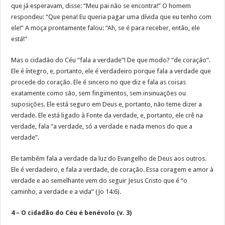
que já esperavam, disse: “Meu pai não se encontra!” O homem
respondeu: “Que pena! Eu queria pagar uma dívida que eu tenho com
ele!” A moça prontamente falou: “Ah, se é para receber, então, ele
está!”
Mas o cidadão do Céu “fala a verdade”! De que modo? “de coração”.
Ele é íntegro, e, portanto, ele é verdadeiro porque fala a verdade que
procede do coração. Ele é sincero no que diz e fala as coisas
exatamente como são, sem fingimentos, sem insinuações ou
suposições. Ele está seguro em Deus e, portanto, não teme dizer a
verdade. Ele está ligado à Fonte da verdade, e, portanto, ele crê na
verdade, fala “a verdade, só a verdade e nada menos do que a
verdade”.
Ele também fala a verdade da luz do Evangelho de Deus aos outros.
Ele é verdadeiro, e fala a verdade, de coração. Essa coragem e amor à
verdade e ao semelhante vem do seguir Jesus Cristo que é “o
caminho, a verdade e a vida” (Jo 14:6).
4 – O cidadão do Céu é benévolo (v. 3)