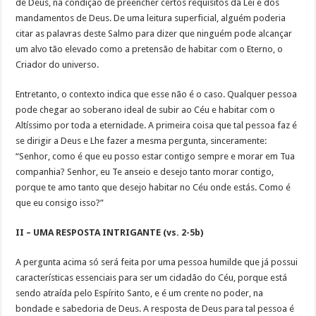
de Deus, na condição de preencher certos requisitos da Lei e dos
mandamentos de Deus. De uma leitura superficial, alguém poderia
citar as palavras deste Salmo para dizer que ninguém pode alcançar
um alvo tão elevado como a pretensão de habitar com o Eterno, o
Criador do universo.
Entretanto, o contexto indica que esse não é o caso. Qualquer pessoa
pode chegar ao soberano ideal de subir ao Céu e habitar com o
Altíssimo por toda a eternidade. A primeira coisa que tal pessoa faz é
se dirigir a Deus e Lhe fazer a mesma pergunta, sinceramente:
“Senhor, como é que eu posso estar contigo sempre e morar em Tua
companhia? Senhor, eu Te anseio e desejo tanto morar contigo,
porque te amo tanto que desejo habitar no Céu onde estás. Como é
que eu consigo isso?”
II – UMA RESPOSTA INTRIGANTE (vs. 2-5b)
A pergunta acima só será feita por uma pessoa humilde que já possui
características essenciais para ser um cidadão do Céu, porque está
sendo atraída pelo Espírito Santo, e é um crente no poder, na
bondade e sabedoria de Deus. A resposta de Deus para tal pessoa é