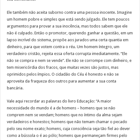
Ele também não aceita suborno contra uma pessoa inocente. Imagine
um homem pobre e simples que está sendo julgado. Ele tem poucos
argumentos para provar a sua inocência, mas todos sabem que ele
não é culpado. Então o promotor, querendo ganhar a questão, em um
lapso incrível do sistema, propõe aos jurados uma certa quantia em
dinheiro, para que votem contra o réu. Um homem íntegro, um
verdadeiro cristão, rejeita essa oferta corrupta imediatamente. “Ele
não se compra e nem se vende”. Ele não se corrompe com dinheiro, e
tem misericórdia dos fracos, que muitas vezes são justos, mas
oprimidos pelos ímpios. O cidadão do Céu é honesto e não se
aproveita da fraqueza dos outros para aumentar a sua conta
bancária.
Vale aqui recordar as palavras do livro Educação: “A maior
necessidade do mundo é a de homens – homens que se não
comprem nem se vendam; homens que no íntimo da alma sejam
verdadeiros e honestos; homens que não temam chamar o pecado
pelo seu nome exato; homens, cuja consciência seja tão fiel ao dever
como a bússola o é ao pólo; homens que permaneçam firmes pelo