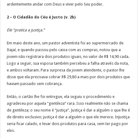
ardentemente andar com Deus e viver pelo Seu poder.
2 – O Cidadão do Céu é Justo (v. 2b)
Ele “pratica a justiça.”
Em maio deste ano, um pastor adventista foi ao supermercado de
Itajaí, e quando passou pelo caixa com as compras, notou que a
jovem não registrara dois produtos iguais, no valor de R$ 14,90 cada.
Logo a seguir, sua esposa também percebeu a falha através da nota,
e ambos voltaram. Para surpresa da jovem atendente, o pastor lhe
disse que ela precisava cobrar R$ 29,80 a mais por dois produtos que
haviam passado sem cobrança.
Então, o cartão lhe foi entregue, ela seguiu o procedimento e
agradeceu por aquela “gentileza” rara. Isso realmente não se chama
de gentileza; o seu nome é “justiça”. Justiça é dar a alguém o que lhe é
de direito exclusivo; justiça é dar a alguém o que ele merece. Injustiça
seria ficar calado, e levar dois produtos para casa, sem ter pago por
eles.