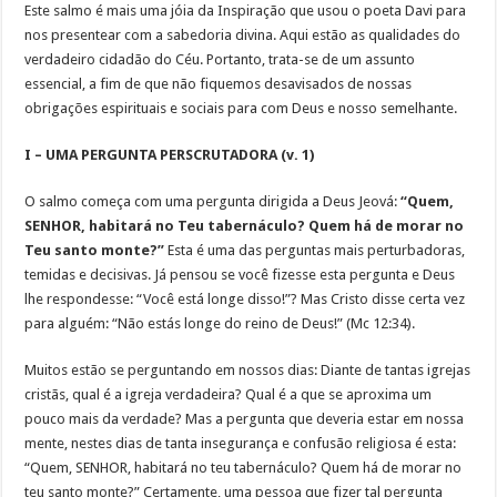
Este salmo é mais uma jóia da Inspiração que usou o poeta Davi para
nos presentear com a sabedoria divina. Aqui estão as qualidades do
verdadeiro cidadão do Céu. Portanto, trata-se de um assunto
essencial, a fim de que não fiquemos desavisados de nossas
obrigações espirituais e sociais para com Deus e nosso semelhante.
I – UMA PERGUNTA PERSCRUTADORA (v. 1)
O salmo começa com uma pergunta dirigida a Deus Jeová:
“Quem,
SENHOR, habitará no Teu tabernáculo? Quem há de morar no
Teu santo monte?”
Esta é uma das perguntas mais perturbadoras,
temidas e decisivas. Já pensou se você fizesse esta pergunta e Deus
lhe respondesse: “Você está longe disso!”? Mas Cristo disse certa vez
para alguém: “Não estás longe do reino de Deus!” (Mc 12:34).
Muitos estão se perguntando em nossos dias: Diante de tantas igrejas
cristãs, qual é a igreja verdadeira? Qual é a que se aproxima um
pouco mais da verdade? Mas a pergunta que deveria estar em nossa
mente, nestes dias de tanta insegurança e confusão religiosa é esta:
“Quem, SENHOR, habitará no teu tabernáculo? Quem há de morar no
teu santo monte?” Certamente, uma pessoa que fizer tal pergunta