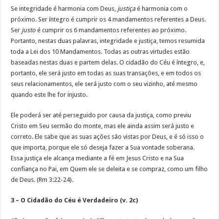
Se integridade é harmonia com Deus,
justiça
é harmonia com o
próximo. Ser íntegro é cumprir os 4 mandamentos referentes a Deus.
Ser
justo
é cumprir os 6 mandamentos referentes ao próximo.
Portanto, nestas duas palavras, integridade e justiça, temos resumida
toda a Lei dos 10 Mandamentos. Todas as outras virtudes estão
baseadas nestas duas e partem delas. O cidadão do Céu é íntegro, e,
portanto, ele será justo em todas as suas transações, e em todos os
seus relacionamentos, ele será justo com o seu vizinho, até mesmo
quando este lhe for injusto.
Ele poderá ser até perseguido por causa da justiça, como previu
Cristo em Seu sermão do monte, mas ele ainda assim será justo e
correto. Ele sabe que as suas ações são vistas por Deus, e é só isso o
que importa, porque ele só deseja fazer a Sua vontade soberana.
Essa justiça ele alcança mediante a fé em Jesus Cristo e na Sua
confiança no Pai, em Quem ele se deleita e se compraz, como um filho
de Deus. (Rm 3:22-24).
3 – O Cidadão do Céu é Verdadeiro (v. 2c)