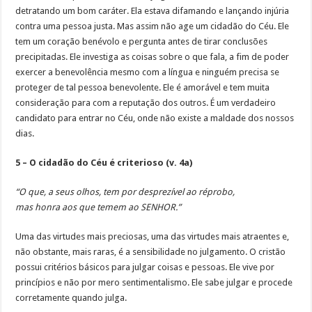
detratando um bom caráter. Ela estava difamando e lançando injúria
contra uma pessoa justa. Mas assim não age um cidadão do Céu. Ele
tem um coração benévolo e pergunta antes de tirar conclusões
precipitadas. Ele investiga as coisas sobre o que fala, a fim de poder
exercer a benevolência mesmo com a língua e ninguém precisa se
proteger de tal pessoa benevolente. Ele é amorável e tem muita
consideração para com a reputação dos outros. É um verdadeiro
candidato para entrar no Céu, onde não existe a maldade dos nossos
dias.
5 – O cidadão do Céu é criterioso (v. 4a)
“O que, a seus olhos, tem por desprezível ao réprobo,
mas honra aos que temem ao SENHOR.”
Uma das virtudes mais preciosas, uma das virtudes mais atraentes e,
não obstante, mais raras, é a sensibilidade no julgamento. O cristão
possui critérios básicos para julgar coisas e pessoas. Ele vive por
princípios e não por mero sentimentalismo. Ele sabe julgar e procede
corretamente quando julga.