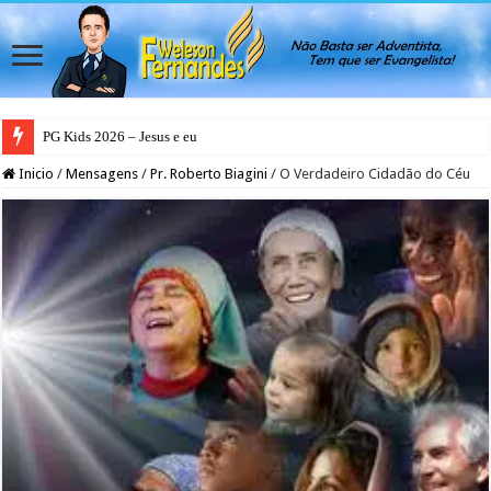
PG Kids 2026 – Jesus e eu
PG Teens 2026 – A Luz do Mundo
Inicio
/
Mensagens
/
Pr. Roberto Biagini
/
O Verdadeiro Cidadão do Céu