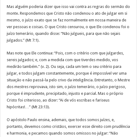
Mas alguém poderia dizer que isso vai contra as regras do sermão do
monte. Respondemos que Cristo não condenou o ato de julgar em si
mesmo, o juízo exato que se faz normalmente em nossa maneira de
ver pessoas e coisas. O que Cristo censurou, o que Ele condenou foi o
juízo temerário, quando disse: “Não julgueis, para que não sejais
julgados.” (Mt 7:1).
Mas note que Ele continua: “Pois, com o critério com que julgardes,
sereis julgados; e, com a medida com que tiverdes medido, vos
medirão também.” (v. 2). Ou seja, cada um tem o seu critério para
julgar, e todos julgam constantemente, porque é impossível ver uma
situação e não passá-la pelo crivo da inteligência. Entretanto, o Mestre
dos mestres reprovava, isto sim, o juízo temerário, o juízo perigoso,
porque é imprudente, precipitado, injusto e parcial. Mas o próprio
Cristo foi criterioso, ao dizer: “Ai de vós escribas e fariseus
hipócritas!…” (Mt 23:13).
O apóstolo Paulo ensina, ademais, que todos somos juízes, e,
portanto, devemos como cristãos, exercer esse direito com prudência
e harmonia, e pecamos quando somos omissos no julgar: “Não