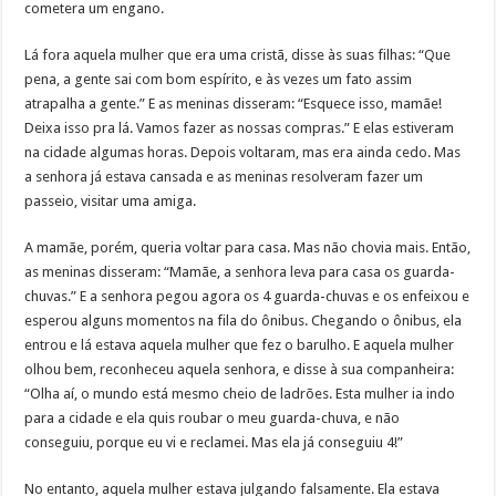
cometera um engano.
Lá fora aquela mulher que era uma cristã, disse às suas filhas: “Que
pena, a gente sai com bom espírito, e às vezes um fato assim
atrapalha a gente.” E as meninas disseram: “Esquece isso, mamãe!
Deixa isso pra lá. Vamos fazer as nossas compras.” E elas estiveram
na cidade algumas horas. Depois voltaram, mas era ainda cedo. Mas
a senhora já estava cansada e as meninas resolveram fazer um
passeio, visitar uma amiga.
A mamãe, porém, queria voltar para casa. Mas não chovia mais. Então,
as meninas disseram: “Mamãe, a senhora leva para casa os guarda-
chuvas.” E a senhora pegou agora os 4 guarda-chuvas e os enfeixou e
esperou alguns momentos na fila do ônibus. Chegando o ônibus, ela
entrou e lá estava aquela mulher que fez o barulho. E aquela mulher
olhou bem, reconheceu aquela senhora, e disse à sua companheira:
“Olha aí, o mundo está mesmo cheio de ladrões. Esta mulher ia indo
para a cidade e ela quis roubar o meu guarda-chuva, e não
conseguiu, porque eu vi e reclamei. Mas ela já conseguiu 4!”
No entanto, aquela mulher estava julgando falsamente. Ela estava