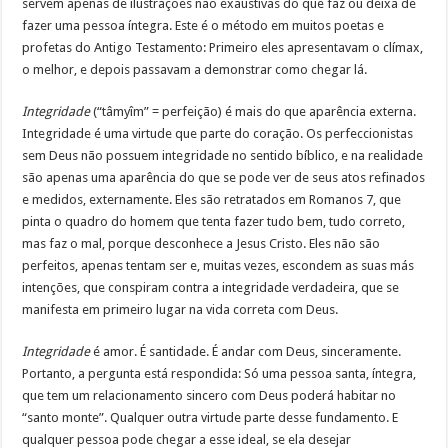
servem apenas de ilustrações não exaustivas do que faz ou deixa de
fazer uma pessoa íntegra. Este é o método em muitos poetas e
profetas do Antigo Testamento: Primeiro eles apresentavam o clímax,
o melhor, e depois passavam a demonstrar como chegar lá.
Integridade
(“tâmyîm” = perfeição) é mais do que aparência externa.
Integridade é uma virtude que parte do coração. Os perfeccionistas
sem Deus não possuem integridade no sentido bíblico, e na realidade
são apenas uma aparência do que se pode ver de seus atos refinados
e medidos, externamente. Eles são retratados em Romanos 7, que
pinta o quadro do homem que tenta fazer tudo bem, tudo correto,
mas faz o mal, porque desconhece a Jesus Cristo. Eles não são
perfeitos, apenas tentam ser e, muitas vezes, escondem as suas más
intenções, que conspiram contra a integridade verdadeira, que se
manifesta em primeiro lugar na vida correta com Deus.
Integridade
é amor. É santidade. É andar com Deus, sinceramente.
Portanto, a pergunta está respondida: Só uma pessoa santa, íntegra,
que tem um relacionamento sincero com Deus poderá habitar no
“santo monte”. Qualquer outra virtude parte desse fundamento. E
qualquer pessoa pode chegar a esse ideal, se ela desejar