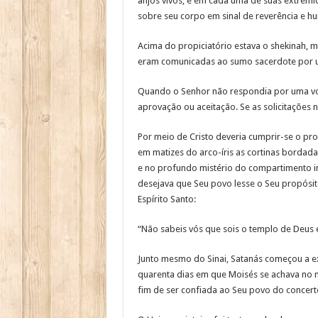
anjos vivos, e em cada uma de suas extremi
sobre seu corpo em sinal de reverência e hu
Acima do propiciatório estava o shekinah, 
eram comunicadas ao sumo sacerdote por um
Quando o Senhor não respondia por uma voz,
aprovação ou aceitação. Se as solicitações
Por meio de Cristo deveria cumprir-se o pr
em matizes do arco-íris as cortinas bordada
e no profundo mistério do compartimento int
desejava que Seu povo lesse o Seu propósi
Espírito Santo:
“Não sabeis vós que sois o templo de Deus e
Junto mesmo do Sinai, Satanás começou a ex
quarenta dias em que Moisés se achava no m
fim de ser confiada ao Seu povo do concerto