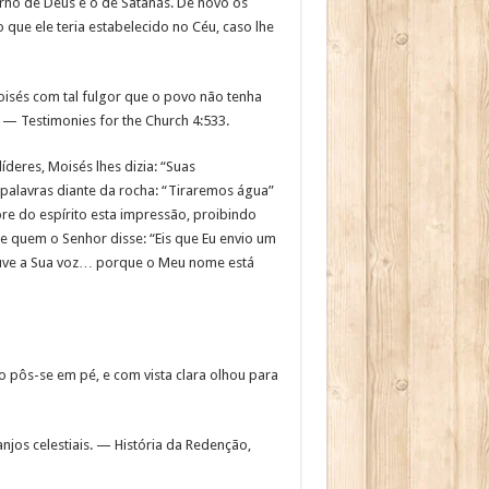
erno de Deus e o de Satanás. De novo os
que ele teria estabelecido no Céu, caso lhe
oisés com tal fulgor que o povo não tenha
 — Testimonies for the Church 4:533.
deres, Moisés lhes dizia: “Suas
 palavras diante da rocha: “Tiraremos água”
e do espírito esta impressão, proibindo
de quem o Senhor disse: “Eis que Eu envio um
e ouve a Sua voz… porque o Meu nome está
o pôs-se em pé, e com vista clara olhou para
jos celestiais. — História da Redenção,