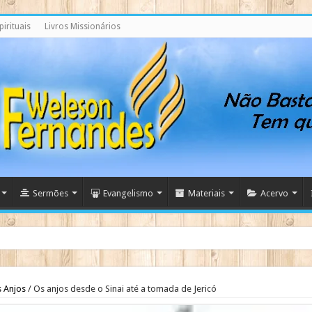
irituais
Livros Missionários
Sermões
Evangelismo
Materiais
Acervo
 Anjos
/
Os anjos desde o Sinai até a tomada de Jericó