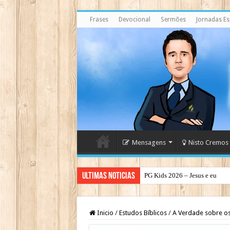
Frases
Devocional
Sermões
Jornadas Esp
Mensagens
Nisto Cremos
Ultimas Noticias
PG Kids 2026 – Jesus e eu
Inicio
/
Estudos Bíblicos
/
A Verdade sobre os