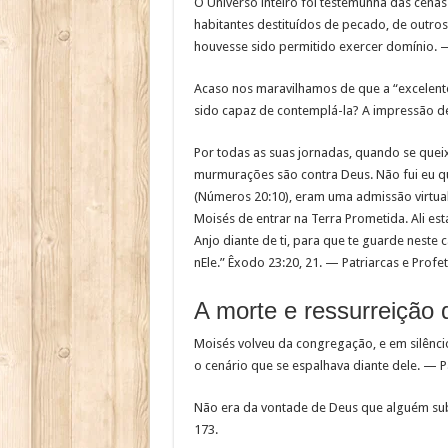
O Universo inteiro foi testemunha das cenas
habitantes destituídos de pecado, de outros
houvesse sido permitido exercer domínio. — 
Acaso nos maravilhamos de que a “excelente 
sido capaz de contemplá-la? A impressão de
Por todas as suas jornadas, quando se queix
murmurações são contra Deus. Não fui eu qu
(Números 20:10), eram uma admissão virtual
Moisés de entrar na Terra Prometida. Ali es
Anjo diante de ti, para que te guarde neste
nEle.” Êxodo 23:20, 21. — Patriarcas e Profet
A morte e ressurreição
Moisés volveu da congregação, e em silêncio
o cenário que se espalhava diante dele. — Pa
Não era da vontade de Deus que alguém subi
173.