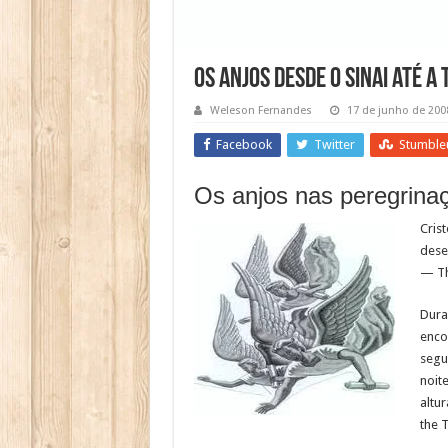
Os anjos desde o Sinai até a
Weleson Fernandes
17 de junho de 200
Facebook
Twitter
Stumble
Os anjos nas peregrinaç
Cris
dese
— Th
Dura
enco
segu
noit
altu
the 