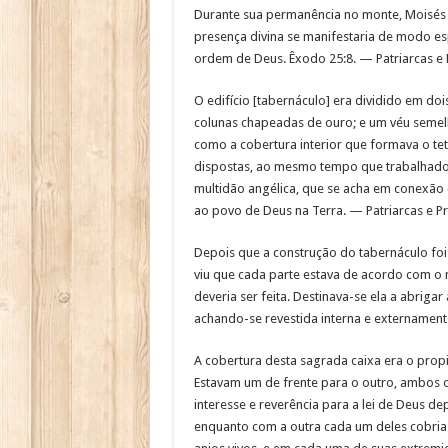
Durante sua permanência no monte, Moisés r
presença divina se manifestaria de modo espe
ordem de Deus. Êxodo 25:8. — Patriarcas e P
O edifício [tabernáculo] era dividido em do
colunas chapeadas de ouro; e um véu semelh
como a cobertura interior que formava o tet
dispostas, ao mesmo tempo que trabalhados 
multidão angélica, que se acha em conexão c
ao povo de Deus na Terra. — Patriarcas e Pr
Depois que a construção do tabernáculo fo
viu que cada parte estava de acordo com o
deveria ser feita. Destinava-se ela a abri
achando-se revestida interna e externamen
A cobertura desta sagrada caixa era o prop
Estavam um de frente para o outro, ambos o
interesse e reverência para a lei de Deus de
enquanto com a outra cada um deles cobria 