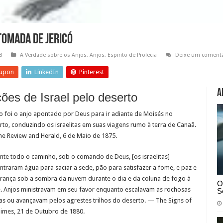
 tomada de Jericó
8
A Verdade sobre os Anjos
,
Anjos
,
Espirito de Profecia
Deixe um comentá
upon
LinkedIn
Pinterest
A
ões de Israel pelo deserto
to foi o anjo apontado por Deus para ir adiante de Moisés no
rto, conduzindo os israelitas em suas viagens rumo à terra de Canaã.
e Review and Herald, 6 de Maio de 1875.
nte todo o caminho, sob o comando de Deus, [os israelitas]
ntraram água para saciar a sede, pão para satisfazer a fome, e paz e
rança sob a sombra da nuvem durante o dia e da coluna de fogo à
O
e. Anjos ministravam em seu favor enquanto escalavam as rochosas
S
ras ou avançavam pelos agrestes trilhos do deserto. — The Signs of
Times, 21 de Outubro de 1880.