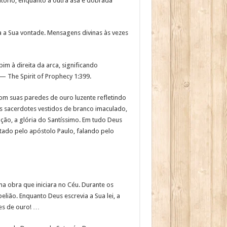
atório, enquanto a outra asa é dobrada
a a Sua vontade. Mensagens divinas às vezes
m à direita da arca, significando
 The Spirit of Prophecy 1:399.
om suas paredes de ouro luzente refletindo
os sacerdotes vestidos de branco imaculado,
ção, a glória do Santíssimo. Em tudo Deus
ado pelo apóstolo Paulo, falando pelo
a obra que iniciara no Céu. Durante os
ião. Enquanto Deus escrevia a Sua lei, a
ses de ouro! …