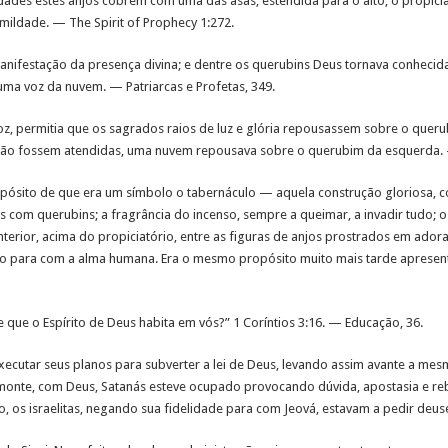
dades estes anjos cobrem com uma das asas, estendida para o alto, o propici
mildade. — The Spirit of Prophecy 1:272.
manifestação da presença divina; e dentre os querubins Deus tornava conhecid
a voz da nuvem. — Patriarcas e Profetas, 349.
 permitia que os sagrados raios de luz e glória repousassem sobre o querubi
 não fossem atendidas, uma nuvem repousava sobre o querubim da esquerda. —
opósito de que era um símbolo o tabernáculo — aquela construção gloriosa, c
s com querubins; a fragrância do incenso, sempre a queimar, a invadir tudo; 
erior, acima do propiciatório, entre as figuras de anjos prostrados em adora
to para com a alma humana. Era o mesmo propósito muito mais tarde apresent
 que o Espírito de Deus habita em vós?” 1 Coríntios 3:16. — Educação, 36.
ecutar seus planos para subverter a lei de Deus, levando assim avante a mesm
onte, com Deus, Satanás esteve ocupado provocando dúvida, apostasia e rebel
, os israelitas, negando sua fidelidade para com Jeová, estavam a pedir deu