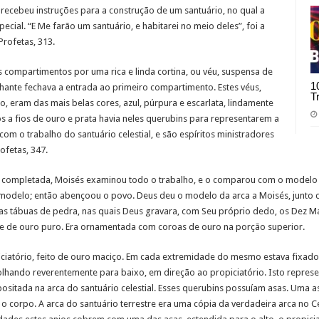
ecebeu instruções para a construção de um santuário, no qual a
cial. “E Me farão um santuário, e habitarei no meio deles”, foi a
rofetas, 313.
is compartimentos por uma rica e linda cortina, ou véu, suspensa de
1
ante fechava a entrada ao primeiro compartimento. Estes véus,
T
o, eram das mais belas cores, azul, púrpura e escarlata, lindamente
a fios de ouro e prata havia neles querubins para representarem a
om o trabalho do santuário celestial, e são espíritos ministradores
ofetas, 347.
i completada, Moisés examinou todo o trabalho, e o comparou com o modelo e
 modelo; então abençoou o povo. Deus deu o modelo da arca a Moisés, junto 
gar as tábuas de pedra, nas quais Deus gravara, com Seu próprio dedo, os Dez
te de ouro puro. Era ornamentada com coroas de ouro na porção superior.
iciatório, feito de ouro maciço. Em cada extremidade do mesmo estava fixad
lhando reverentemente para baixo, em direção ao propiciatório. Isto represe
positada na arca do santuário celestial. Esses querubins possuíam asas. Uma a
o corpo. A arca do santuário terrestre era uma cópia da verdadeira arca no 