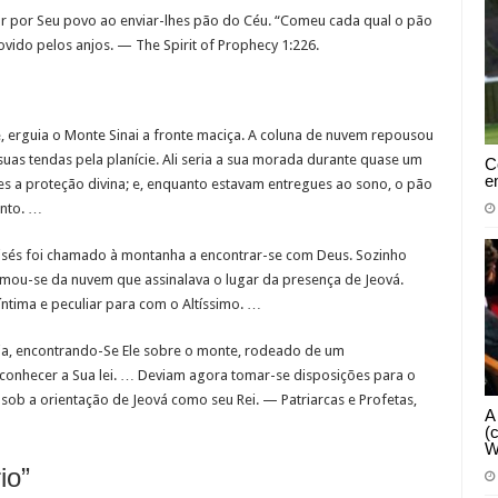
 por Seu povo ao enviar-lhes pão do Céu. “Comeu cada qual o pão
ovido pelos anjos. — The Spirit of Prophecy 1:226.
, erguia o Monte Sinai a fronte maciça. A coluna de nuvem repousou
uas tendas pela planície. Ali seria a sua morada durante quase um
C
e
es a proteção divina; e, enquanto estavam entregues ao sono, o pão
nto. …
sés foi chamado à montanha a encontrar-se com Deus. Sozinho
mou-se da nuvem que assinalava o lugar da presença de Jeová.
ntima e peculiar para com o Altíssimo. …
ia, encontrando-Se Ele sobre o monte, rodeado de um
onhecer a Sua lei. … Deviam agora tomar-se disposições para o
sob a orientação de Jeová como seu Rei. — Patriarcas e Profetas,
A
(
W
io”