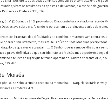
 do Sinai. Nos efeitos das duas administrações viu-se o contraste entre o gov
 mundos, viram os resultados da apostasia de Satanás, e a espécie de governo 
Patriarcas e Profetas, 335, 336.
glória” (2 Coríntios 3:10) provinda do Onipotente haja brilhado na face de M
 Deus estava sobre ele, fazendo-o parecer um dos reluzentes anjos do trono.
avam [os israelitas] das dificuldades do caminho, e murmuravam contra seus lí
e operei o seu livramento, mas sim Deus.” Êxodo 16:8. Mas suas precipitadas
 daquilo de que eles o acusavam. … O Senhor queria remover-lhes para sempr
tava a prova definitiva de que seu líder não era Moisés, mas o poderoso Anjo 
 caminho e te leve ao lugar que te tenho aparelhado. Guarda-te diante dEle, 
as, 419, 420.
 de Moisés
 pôs-se, sozinho, a subir a encosta da montanha. … Naquela solitária elevaçã
triarcas e Profetas, 471.
sse com Moisés ao cume de Pisga. Ali estava ele na presença de Deus e dos an