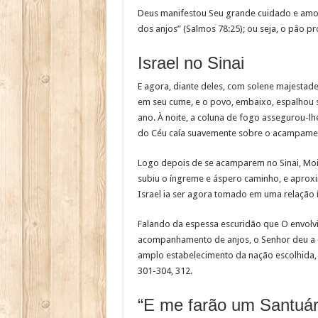
Deus manifestou Seu grande cuidado e amor
dos anjos” (Salmos 78:25); ou seja, o pão pr
Israel no Sinai
E agora, diante deles, com solene majestade
em seu cume, e o povo, embaixo, espalhou s
ano. À noite, a coluna de fogo assegurou-lh
do Céu caía suavemente sobre o acampame
Logo depois de se acamparem no Sinai, Moi
subiu o íngreme e áspero caminho, e aproxi
Israel ia ser agora tomado em uma relação í
Falando da espessa escuridão que O envolv
acompanhamento de anjos, o Senhor deu a c
amplo estabelecimento da nação escolhida, 
301-304, 312.
“E me farão um Santuár