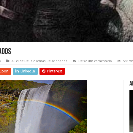
ados
0
A Lei de Deus e Temas Relacionados
Deixe um comentário
582 Vi
upon
LinkedIn
Pinterest
A