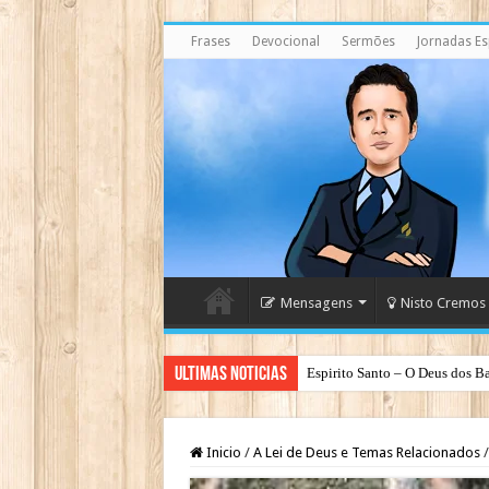
Frases
Devocional
Sermões
Jornadas Esp
Mensagens
Nisto Cremos
Ultimas Noticias
Espirito Santo – O Deus dos Ba
Inicio
/
A Lei de Deus e Temas Relacionados
/