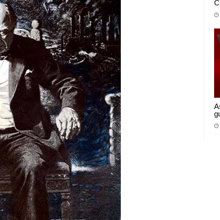
C
A
g