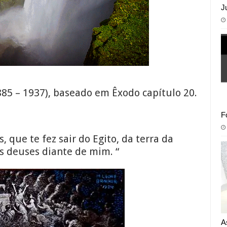
J
885 – 1937), baseado em Êxodo capítulo 20.
F
 que te fez sair do Egito, da terra da
s deuses diante de mim. “
A