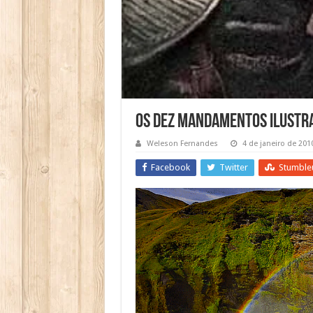
Os Dez Mandamentos Ilustr
Weleson Fernandes
4 de janeiro de 201
Facebook
Twitter
Stumble