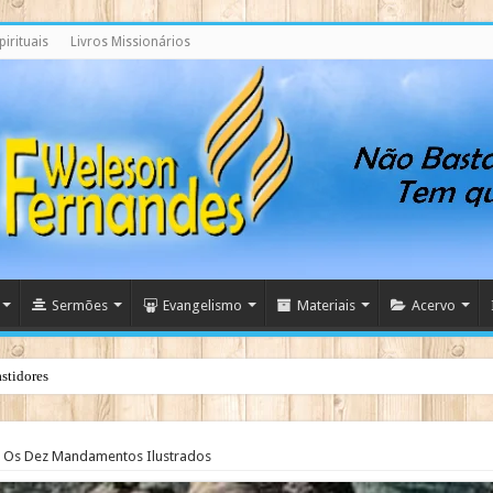
irituais
Livros Missionários
Sermões
Evangelismo
Materiais
Acervo
stidores
Os Dez Mandamentos Ilustrados