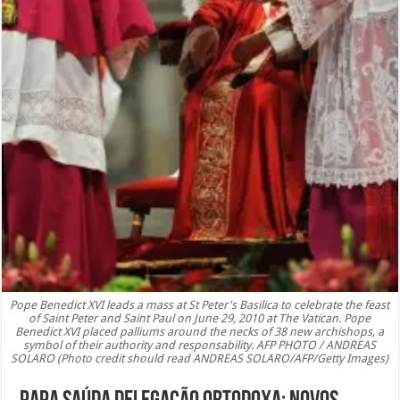
Pope Benedict XVI leads a mass at St Peter's Basilica to celebrate the feast
of Saint Peter and Saint Paul on June 29, 2010 at The Vatican. Pope
Benedict XVI placed palliums around the necks of 38 new archishops, a
symbol of their authority and responsability. AFP PHOTO / ANDREAS
SOLARO (Photo credit should read ANDREAS SOLARO/AFP/Getty Images)