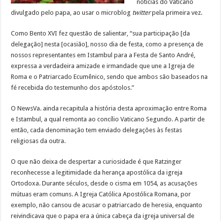
notícias do Vaticano
divulgado pelo papa, ao usar o microblog
twitter
pela primeira vez.
Como Bento XVI fez questão de salientar, “sua participação [da
delegação] nesta [ocasião], nosso dia de festa, como a presença de
nossos representantes em Istambul para a Festa de Santo André,
expressa a verdadeira amizade e irmandade que une a Igreja de
Roma e o Patriarcado Ecumênico, sendo que ambos são baseados na
fé recebida do testemunho dos apóstolos.”
O NewsVa. ainda recapitula a história desta aproximação entre Roma
e Istambul, a qual remonta ao concílio Vaticano Segundo. A partir de
então, cada denominação tem enviado delegações às festas
religiosas da outra.
O que não deixa de despertar a curiosidade é que Ratzinger
reconhecesse a legitimidade da herança apostólica da igreja
Ortodoxa. Durante séculos, desde o cisma em 1054, as acusações
mútuas eram comuns. A Igreja Católica Apostólica Romana, por
exemplo, não cansou de acusar o patriarcado de heresia, enquanto
reivindicava que o papa era a única cabeça da igreja universal de