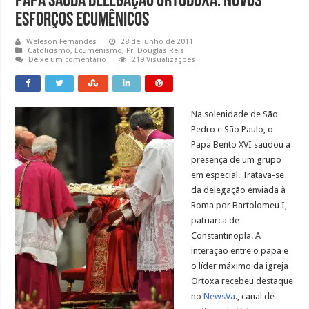
Papa Saúda Delegação Ortodoxa: Novos
Esforços Ecumênicos
Weleson Fernandes
28 de junho de 2011
Catolicismo
,
Ecumenismo
,
Pr. Douglas Reis
Deixe um comentário
219 Visualizações
Na solenidade de São
Pedro e São Paulo, o
Papa Bento XVI saudou a
presença de um grupo
em especial. Tratava-se
da delegação enviada à
Roma por Bartolomeu I,
patriarca de
Constantinopla. A
interação entre o papa e
o líder máximo da igreja
Ortoxa recebeu destaque
no
NewsVa
., canal de