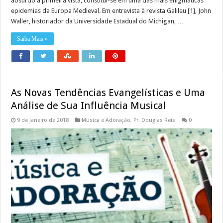
absurdo à primeira vista, constitui-se em uma das mais enigmáticas
epidemias da Europa Medieval. Em entrevista à revista Galileu [1], John
Waller, historiador da Universidade Estadual do Michigan, …
Saiba Mais »
As Novas Tendências Evangelísticas e Uma
Análise de Sua Influência Musical
9 de janeiro de 2018
Música e Adoração
,
Pr. Douglas Reis
0