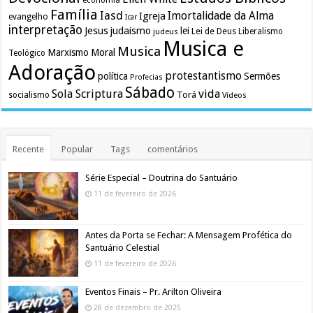
economia
Família
Iasd
Imortalidade da Alma
Igreja
evangelho
Icar
interpretação
Jesus
judaismo
lei
Lei de Deus
judeus
Liberalismo
Musica e
Musica
Marxismo
Moral
Teológico
Adoração
protestantismo
política
Sermões
Profecias
Sábado
Sola Scriptura
vida
Torá
socialismo
Videos
Recente
Popular
Tags
comentários
Série Especial – Doutrina do Santuário
11 de fevereiro de 2026
Antes da Porta se Fechar: A Mensagem Profética do
Santuário Celestial
11 de fevereiro de 2026
Eventos Finais – Pr. Arilton Oliveira
28 de dezembro de 2025