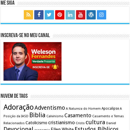
Me Siga
Inscreva-se no meu canal
Nuvem de Tags
Adoração
Adventismo
Apocalipse
A Natureza do Homem
A
Biblia
Casamento
Calvinismo
Casamento e Temas
Posição da IASD
cultura
cristianismo
Catolicismo
Relacionados
Cristo
Daniel
Devocional
Estudos Bíblicos
Ellen White