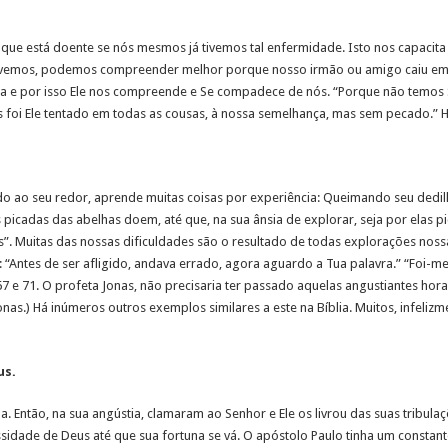
e está doente se nós mesmos já tivemos tal enfermidade. Isto nos capacita a 
tivemos, podemos compreender melhor porque nosso irmão ou amigo caiu em t
vida e por isso Ele nos compreende e Se compadece de nós. “Porque não temo
 foi Ele tentado em todas as cousas, à nossa semelhança, mas sem pecado.” 
ao seu redor, aprende muitas coisas por experiência: Queimando seu dedilh
 picadas das abelhas doem, até que, na sua ânsia de explorar, seja por elas 
s”. Muitas das nossas dificuldades são o resultado de todas explorações nos
a: “Antes de ser afligido, andava errado, agora aguardo a Tua palavra.” “Foi-
 e 71. O profeta Jonas, não precisaria ter passado aquelas angustiantes horas
Jonas.) Há inúmeros outros exemplos similares a este na Bíblia. Muitos, infel
us.
ma. Então, na sua angústia, clamaram ao Senhor e Ele os livrou das suas tribu
essidade de Deus até que sua fortuna se vá. O apóstolo Paulo tinha um consta