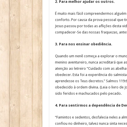
2. Para melhor ajudar os outros.
É muito mais fácil compreendermos alguém qu
conforto. Por causa da prova pessoal que 
Jesus passou por todas as aflições desta 
compadecer-Se das nossas fraquezas, antes
3. Para nos ensinar obediência.
Quando um nenê começa a explorar o mundo 
menino aventureiro, nunca acreditará que as
atenção ao letreiro “Cuidado com as abelha
obedecer. Esta foi a experiência do salmist
aprendesse os Teus decretos.” Salmos 119:67
obedecido à ordem divina. (Leia o livro de 
sido feridos e machucados pelo pecado.
4. Para sentirmos a dependência de De
“Famintos e sedentos, desfalecia neles a al
confiou no dinheiro, talvez nunca sinta nec