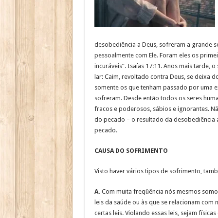
desobediência a Deus, sofreram a grande s
pessoalmente com Ele. Foram eles os primei
incuráveis”.
Isaías 17:11. Anos mais tarde, 
lar: Caim, revoltado contra Deus, se deixa 
somente os que tenham passado por uma ex
sofreram. Desde então todos os seres huma
fracos e poderosos, sábios e ignorantes. 
do pecado – o resultado da desobediência 
pecado.
CAUSA DO SOFRIMENTO
Visto haver vários tipos de sofrimento, tam
A.
Com muita freqüência nós mesmos somos 
leis da saúde ou às que se relacionam co
certas leis. Violando essas leis, sejam fís