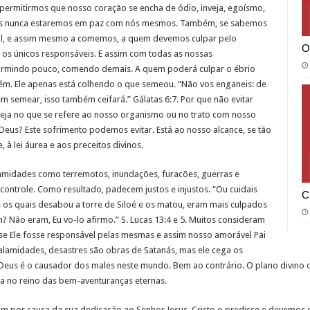
 permitirmos que nosso coração se encha de ódio, inveja, egoísmo,
pois nunca estaremos em paz com nós mesmos. Também, se sabemos
al, e assim mesmo a comemos, a quem devemos culpar pelo
O
 os únicos responsáveis. E assim com todas as nossas
ormindo pouco, comendo demais. A quem poderá culpar o ébrio
uém. Ele apenas está colhendo o que semeou. “Não vos enganeis: de
 semear, isso também ceifará.” Gálatas 6:7. Por que não evitar
seja no que se refere ao nosso organismo ou no trato com nosso
eus? Este sofrimento podemos evitar. Está ao nosso alcance, se tão
à lei áurea e aos preceitos divinos.
midades como terremotos, inundações, furacões, guerras e
 controle. Como resultado, padecem justos e injustos. “Ou cuidais
C
e os quais desabou a torre de Siloé e os matou, eram mais culpados
? Não eram, Eu vo-lo afirmo.” S. Lucas 13:4 e 5. Muitos consideram
se Ele fosse responsável pelas mesmas e assim nosso amorável Pai
lamidades, desastres são obras de Satanás, mas ele cega os
s é o causador dos males neste mundo. Bem ao contrário. O plano divino objet
a no reino das bem-aventuranças eternas.
em por causa da sua dedicação ao Senhor Jesus. Cristo o predisse e devemos 