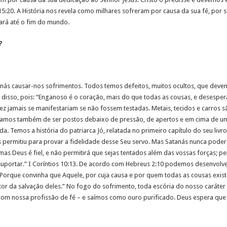
5:20. A História nos revela como milhares sofreram por causa da sua fé, por s
uará até o fim do mundo.
?
nás causar-nos sofrimentos. Todos temos defeitos, muitos ocultos, que dev
disso, pois: “Enganoso é o coração, mais do que todas as cousas, e desesp
vez jamais se manifestariam se não fossem testadas. Metais, tecidos e carros
nhamos também de ser postos debaixo de pressão, de apertos e em cima de u
a. Temos a história do patriarca Jó, relatada no primeiro capítulo do seu livr
 permitiu para provar a fidelidade desse Seu servo. Mas Satanás nunca poder
s Deus é fiel, e não permitirá que sejas tentados além das vossas forças; pe
suportar.” I Coríntios 10:13. De acordo com Hebreus 2:10 podemos desenvolve
Porque convinha que Aquele, por cuja causa e por quem todas as cousas exist
r da salvação deles.” No fogo do sofrimento, toda escória do nosso caráter 
om nossa profissão de fé – e saímos como ouro purificado. Deus espera que 