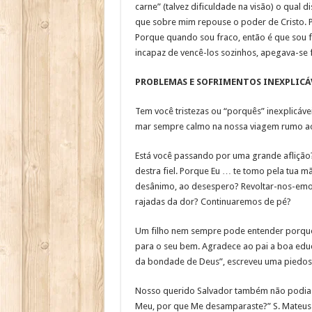
carne” (talvez dificuldade na visão) o qual 
que sobre mim repouse o poder de Cristo. Pe
Porque quando sou fraco, então é que sou f
incapaz de vencê-los sozinhos, apegava-se f
PROBLEMAS E SOFRIMENTOS INEXPLICÁ
Tem você tristezas ou “porquês” inexplicáv
mar sempre calmo na nossa viagem rumo ao la
Está você passando por uma grande aflição? 
destra fiel. Porque Eu … te tomo pela tua mã
desânimo, ao desespero? Revoltar-nos-emos
rajadas da dor? Continuaremos de pé?
Um filho nem sempre pode entender porque se
para o seu bem. Agradece ao pai a boa educ
da bondade de Deus”, escreveu uma piedosa
Nosso querido Salvador também não podia v
Meu, por que Me desamparaste?” S. Mateus 2