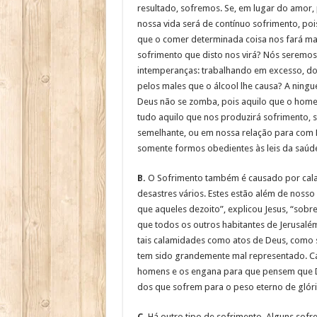
resultado, sofremos. Se, em lugar do amor,
nossa vida será de contínuo sofrimento, 
que o comer determinada coisa nos fará m
sofrimento que disto nos virá? Nós seremos
intemperanças: trabalhando em excesso, d
pelos males que o álcool lhe causa? A ning
Deus não se zomba, pois aquilo que o homem
tudo aquilo que nos produzirá sofrimento, 
semelhante, ou em nossa relação para com D
somente formos obedientes às leis da saúde, 
B.
O Sofrimento também é causado por cala
desastres vários. Estes estão além de nosso
que aqueles dezoito”, explicou Jesus, “sobr
que todos os outros habitantes de Jerusalém
tais calamidades como atos de Deus, como 
tem sido grandemente mal representado. Ca
homens e os engana para que pensem que Deu
dos que sofrem para o peso eterno de glóri
C.
Há outro tipo de sofrimento. Alguns sofr