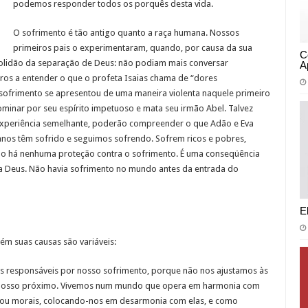
podemos responder todos os porquês desta vida.
O sofrimento é tão antigo quanto a raça humana. Nossos
primeiros pais o experimentaram, quando, por causa da sua
C
olidão da separação de Deus: não podiam mais conversar
A
ros a entender o que o profeta Isaias chama de “dores
o sofrimento se apresentou de uma maneira violenta naquele primeiro
dominar por seu espírito impetuoso e mata seu irmão Abel. Talvez
periência semelhante, poderão compreender o que Adão e Eva
nos têm sofrido e seguimos sofrendo. Sofrem ricos e pobres,
Não há nenhuma proteção contra o sofrimento. É uma conseqüência
a Deus. Não havia sofrimento no mundo antes da entrada do
E
bém suas causas são variáveis:
responsáveis por nosso sofrimento, porque não nos ajustamos às
m nosso próximo. Vivemos num mundo que opera em harmonia com
icas ou morais, colocando-nos em desarmonia com elas, e como