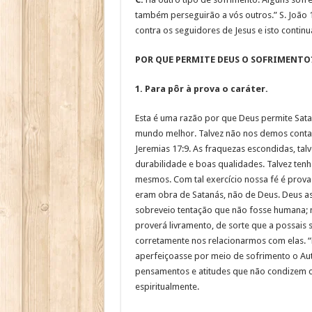
também perseguirão a vós outros.” S. João 1
contra os seguidores de Jesus e isto contin
POR QUE PERMITE DEUS O SOFRIMENTO
1. Para pôr à prova o caráter.
Esta é uma razão por que Deus permite Sata
mundo melhor. Talvez não nos demos conta 
Jeremias 17:9. As fraquezas escondidas, tal
durabilidade e boas qualidades. Talvez te
mesmos. Com tal exercício nossa fé é provad
eram obra de Satanás, não de Deus. Deus as
sobreveio tentação que não fosse humana; ma
proverá livramento, de sorte que a possais 
corretamente nos relacionarmos com elas. “
aperfeiçoasse por meio de sofrimento o Auto
pensamentos e atitudes que não condizem c
espiritualmente.