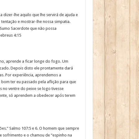
dizer-lhe aquilo que lhe servirá de ajuda e
entação e mostrar-lhe nossa simpatia.
s Sumo Sacerdote que não possa
Hebreus 4:15
o, aprende a ficar longe do fogo. Um
picado. Depois disto ele prontamente dará
sas. Por experiência, aprendemos a
me bom ter eu passado pela aflição para que
 no ventre do peixe se logo tivesse
izmente, só aprendem a obedecer após terem
lações.” Salmo 107:5 e 6. O homem que sempre
nte sofrimento e o chamou de “espinho na