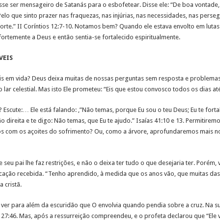
disse ser mensageiro de Satanás para o esbofetear. Disse ele: “De boa vontade,
lo que sinto prazer nas fraquezas, nas injúrias, nas necessidades, nas perseg
orte.” II Coríntios 12:7-10. Notamos bem? Quando ele estava envolto em lutas
ortemente a Deus e então sentia-se fortalecido espiritualmente.
VEIS
eis em vida? Deus deixa muitas de nossas perguntas sem resposta e problema
r celestial. Mas isto Ele prometeu: “Eis que estou convosco todos os dias at
Escute:… Ele está falando: ,”Não temas, porque Eu sou o teu Deus; Eu te fortal
o direita e te digo: Não temas, que Eu te ajudo.” Isaías 41:10 e 13. Permitir
 com os açoites do sofrimento? Ou, como a árvore, aprofundaremos mais nos
u pai lhe faz restrições, e não o deixa ter tudo o que desejaria ter. Porém
ação recebida. “Tenho aprendido, à medida que os anos vão, que muitas das 
 cristã.
er para além da escuridão que O envolvia quando pendia sobre a cruz. Na su
7:46. Mas, após a ressurreição compreendeu, e o profeta declarou que “Ele 