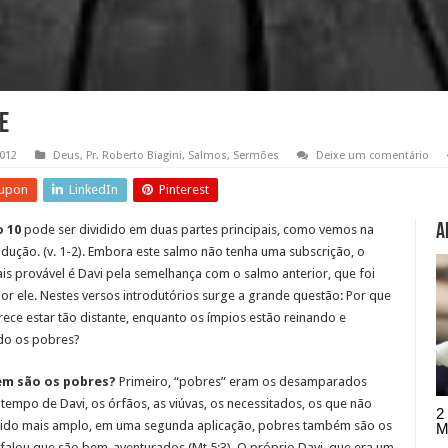
e
2012
Deus
,
Pr. Roberto Biagini
,
Salmos
,
Sermões
Deixe um comentário
upon
LinkedIn
Pinterest
A
 10
pode ser dividido em duas partes principais, como vemos na
odução. (v. 1-2). Embora este salmo não tenha uma subscrição, o
is provável é Davi pela semelhança com o salmo anterior, que foi
por ele. Nestes versos introdutórios surge a grande questão: Por que
ece estar tão distante, enquanto os ímpios estão reinando e
do os pobres?
m são os pobres?
Primeiro, “pobres” eram os desamparados
tempo de Davi, os órfãos, as viúvas, os necessitados, os que não
2
ido mais amplo, em uma segunda aplicação, pobres também são os
M
 falou que são bem-aventurados (Mt 5:3). O próprio Davi, que era um