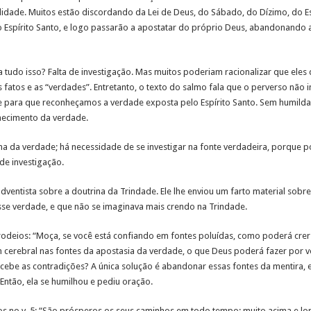
idade. Muitos estão discordando da Lei de Deus, do Sábado, do Dízimo, do Esp
 Espírito Santo, e logo passarão a apostatar do próprio Deus, abandonando as 
a tudo isso? Falta de investigação. Mas muitos poderiam racionalizar que eles
atos e as “verdades”. Entretanto, o texto do salmo fala que o perverso não in
de para que reconheçamos a verdade exposta pelo Espírito Santo. Sem humild
hecimento da verdade.
ina da verdade; há necessidade de se investigar na fonte verdadeira, porque
de investigação.
ventista sobre a doutrina da Trindade. Ele lhe enviou um farto material sobre
osse verdade, e que não se imaginava mais crendo na Trindade.
odeios: “Moça, se você está confiando em fontes poluídas, como poderá crer 
m cerebral nas fontes da apostasia da verdade, o que Deus poderá fazer por
ebe as contradições? A única solução é abandonar essas fontes da mentira, e
Então, ela se humilhou e pediu oração.
 no v. 5: “São prósperos os seus caminhos em todo tempo; muito acima e lon