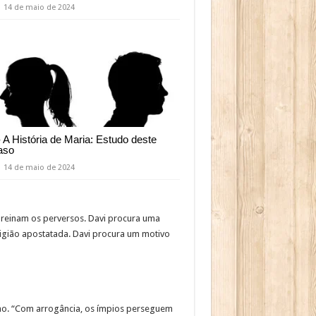
14 de maio de 2024
- A História de Maria: Estudo deste
aso
14 de maio de 2024
einam os perversos. Davi procura uma
ligião apostatada. Davi procura um motivo
lho. “Com arrogância, os ímpios perseguem