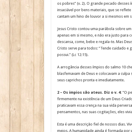
os pobres” (v. 2). O grande pecado desses 
insaciável por bens materiais, que se reflete
cantam um hino de louvor a si mesmos em 
Jesus Cristo contou uma parábola sobre um 
apenas em si mesmo, e não era justo para c
descansa, come, bebe e regala-te. Mas Deus l
Cristo serve para todos: “Tende cuidado e 
possui.” (Lc 12:15).
A arrogância desses ímpios do salmo 10 che
blasfemavam de Deus e colocavam a culpa so
seus caprichos pronta e imediatamente.
2 – Os ímpios são ateus. Diz o v. 4:
“O pe
firmemente na existência de um Deus Criado
praticavam essa crença na sua vida perversa
pensamentos, nas suas cogitações, eles vivi
Esta é uma descrição fiel de nossos dias. 
meios. A humanidade ainda é formada por u