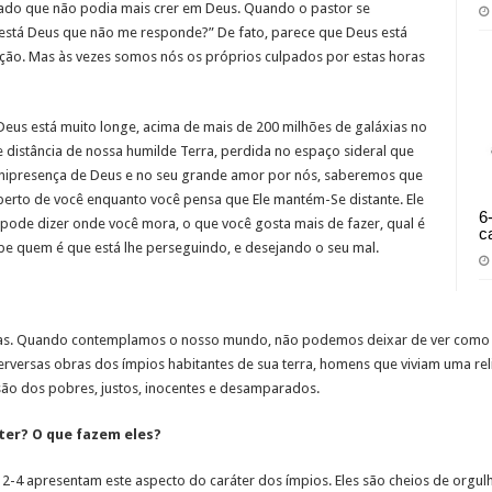
ado que não podia mais crer em Deus. Quando o pastor se
stá Deus que não me responde?” De fato, parece que Deus está
ação. Mas às vezes somos nós os próprios culpados por estas horas
eus está muito longe, acima de mais de 200 milhões de galáxias no
e distância de nossa humilde Terra, perdida no espaço sideral que
 onipresença de Deus e no seu grande amor por nós, saberemos que
í perto de você enquanto você pensa que Ele mantém-Se distante. Ele
6
 pode dizer onde você mora, o que você gosta mais de fazer, qual é
c
abe quem é que está lhe perseguindo, e desejando o seu mal.
as. Quando contemplamos o nosso mundo, não podemos deixar de ver como r
perversas obras dos ímpios habitantes de sua terra, homens que viviam uma re
são dos pobres, justos, inocentes e desamparados.
ter? O que fazem eles?
2-4 apresentam este aspecto do caráter dos ímpios. Eles são cheios de orgu