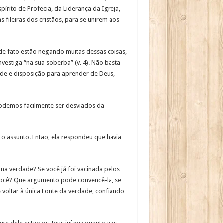
írito de Profecia, da Liderança da Igreja,
fileiras dos cristãos, para se unirem aos
 de fato estão negando muitas dessas coisas,
vestiga “na sua soberba” (v. 4). Não basta
ade e disposição para aprender de Deus,
 podemos facilmente ser desviados da
 o assunto. Então, ela respondeu que havia
na verdade? Se você já foi vacinada pelos
 você? Que argumento pode convencê-la, se
 voltar à única Fonte da verdade, confiando
ge dele estão os Teus juízos; quanto aos