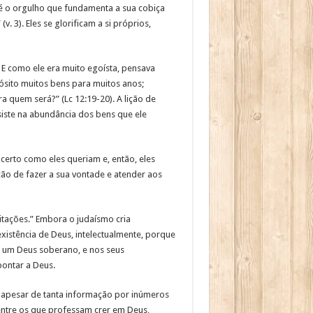
 é o orgulho que fundamenta a sua cobiça
. 3). Eles se glorificam a si próprios,
E como ele era muito egoísta, pensava
ósito muitos bens para muitos anos;
a quem será?” (Lc 12:19-20). A lição de
iste na abundância dos bens que ele
erto como eles queriam e, então, eles
ão de fazer a sua vontade e atender aos
itações.” Embora o judaísmo cria
xistência de Deus, intelectualmente, porque
de um Deus soberano, e nos seus
pontar a Deus.
, apesar de tanta informação por inúmeros
ntre os que professam crer em Deus,