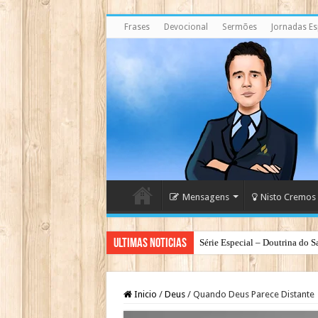
Frases
Devocional
Sermões
Jornadas Esp
Mensagens
Nisto Cremos
Ultimas Noticias
Série Especial – Doutrina do S
Inicio
/
Deus
/
Quando Deus Parece Distante