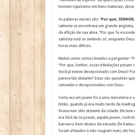
homem riquíssimo em bens materiais, disse d
As palavras iniciais são: “
Por que, SENHOR
salmista se encontrava em grande angústia, 
da aflição de sua alma. “Por que Te escond
salmista está se sentindo só, enquanto Deus
horas mais difíceis.
Muitas vezes somos levados a perguntar: “P
“Por que, Senhor, essas tribulações pesam 
Você já esteve decepcionado com Deus? Po
parece tão distante? Estas são questões que
cansadas e decepcionadas com Deus.
Certa vez um jovem foi a uma danceteria e s
Então, quando já era muito tarde de madrug
ficava num sítio distante da cidade. Ele tev
era fácil de se prever, aquele jovem, contr
barranco bem abaixo da estrada. Ele bateu o
foram afetados e não reagiam mais; ele foi 