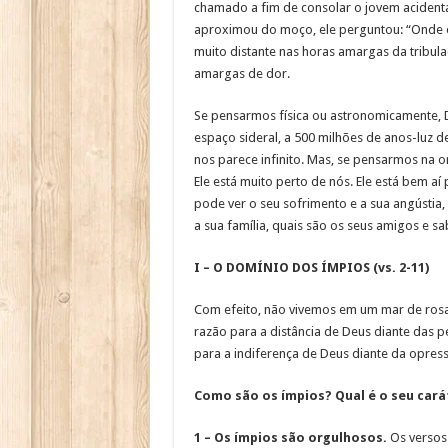
chamado a fim de consolar o jovem acident
aproximou do moço, ele perguntou: “Onde e
muito distante nas horas amargas da tribul
amargas de dor.
Se pensarmos física ou astronomicamente, D
espaço sideral, a 500 milhões de anos-luz d
nos parece infinito. Mas, se pensarmos na
Ele está muito perto de nós. Ele está bem a
pode ver o seu sofrimento e a sua angústia,
a sua família, quais são os seus amigos e s
I – O DOMÍNIO DOS ÍMPIOS (vs. 2-11)
Com efeito, não vivemos em um mar de ros
razão para a distância de Deus diante das 
para a indiferença de Deus diante da opres
Como são os ímpios? Qual é o seu cará
1 – Os ímpios são orgulhosos.
Os versos 