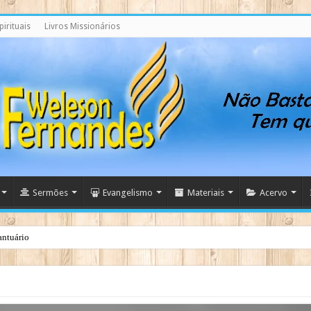
irituais
Livros Missionários
Sermões
Evangelismo
Materiais
Acervo
antuário