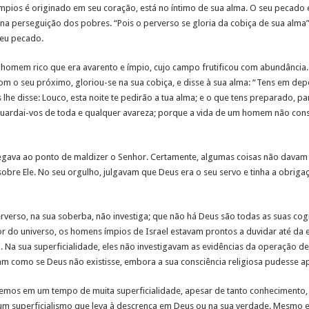
ímpios é originado em seu coração, está no íntimo de sua alma. O seu pecado
 na perseguição dos pobres. “Pois o perverso se gloria da cobiça de sua alma” (v
seu pecado.
homem rico que era avarento e ímpio, cujo campo frutificou com abundância. 
om o seu próximo, gloriou-se na sua cobiça, e disse à sua alma: “Tens em dep
he disse: Louco, esta noite te pedirão a tua alma; e o que tens preparado, par
guardai-vos de toda e qualquer avareza; porque a vida de um homem não cons
gava ao ponto de maldizer o Senhor. Certamente, algumas coisas não davam c
bre Ele. No seu orgulho, julgavam que Deus era o seu servo e tinha a obrigaç
rverso, na sua soberba, não investiga; que não há Deus são todas as suas cog
r do universo, os homens ímpios de Israel estavam prontos a duvidar até da e
. Na sua superficialidade, eles não investigavam as evidências da operação 
am como se Deus não existisse, embora a sua consciência religiosa pudesse a
Vivemos em um tempo de muita superficialidade, apesar de tanto conhecimento
m superficialismo que leva à descrença em Deus ou na sua verdade. Mesmo e