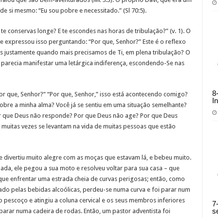
e si mesmo: “Eu sou pobre e necessitado.” (Sl 70:5).
, te conservas longe? E te escondes nas horas de tribulação?” (v. 1). O
e expressou isso perguntando: “Por que, Senhor?” Este é o reflexo
es justamente quando mais precisamos de Ti, em plena tribulação? O
 parecia manifestar uma letárgica indiferença, escondendo-Se nas
8
or que, Senhor?” “Por que, Senhor,” isso está acontecendo comigo?
I
sobre a minha alma? Você já se sentiu em uma situação semelhante?
r que Deus não responde? Por que Deus não age? Por que Deus
 muitas vezes se levantam na vida de muitas pessoas que estão
e divertiu muito alegre com as moças que estavam lá, e bebeu muito.
ada, ele pegou a sua moto e resolveu voltar para sua casa – que
e que enfrentar uma estrada cheia de curvas perigosas; então, como
olado pelas bebidas alcoólicas, perdeu-se numa curva e foi parar num
 pescoço e atingiu a coluna cervical e os seus membros inferiores
7
s
parar numa cadeira de rodas. Então, um pastor adventista foi