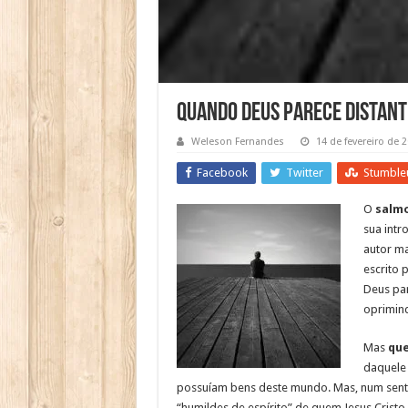
Quando Deus Parece Distant
Weleson Fernandes
14 de fevereiro de 
Facebook
Twitter
Stumble
O
salmo
sua intr
autor ma
escrito 
Deus par
oprimin
Mas
que
daquele 
possuíam bens deste mundo. Mas, num sent
“humildes de espírito” de quem Jesus Cristo