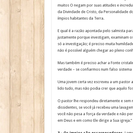
muitos O negam por suas atitudes e incredul
da Divindade de Cristo, da Personalidade do
ímpios habitantes da Terra.
E qual é a razão apontada pelo salmista par
justamente porque investigam, examinam os f
só a investigação; é preciso muita humilda
não é possível alguém chegar ao pleno con
Mas também é preciso achar a Fonte cristal
verdade – se confiarmos num falso sistema 
Uma jovem certa vez escreveu a um pastor ad
lido tudo, mas não podia crer que aquilo f
O pastor lhe respondeu diretamente e sem r
dissidentes, se você já recebeu uma lavage
você não pesa a força da verdade e não perc
em Deus e em como Ele dirige a Sua igreja.” 
3 – Os ímpios são escarnecedores.
Lemos