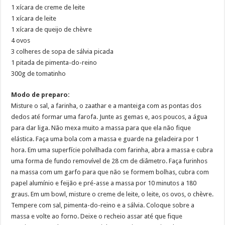
1 xícara de creme de leite
1 xícara de leite
1 xícara de queijo de chèvre
4 ovos
3 colheres de sopa de sálvia picada
1 pitada de pimenta-do-reino
300g de tomatinho
Modo de preparo:
Misture o sal, a farinha, o zaathar e a manteiga com as pontas dos
dedos até formar uma farofa. Junte as gemas e, aos poucos, a água
para dar liga. Não mexa muito a massa para que ela não fique
elástica. Faça uma bola com a massa e guarde na geladeira por 1
hora. Em uma superfície polvilhada com farinha, abra a massa e cubra
uma forma de fundo removível de 28 cm de diâmetro. Faça furinhos
na massa com um garfo para que não se formem bolhas, cubra com
papel alumínio e feijão e pré-asse a massa por 10 minutos a 180
graus. Em um bowl, misture o creme de leite, o leite, os ovos, o chèvre.
Tempere com sal, pimenta-do-reino e a sálvia. Coloque sobre a
massa e volte ao forno. Deixe o recheio assar até que fique