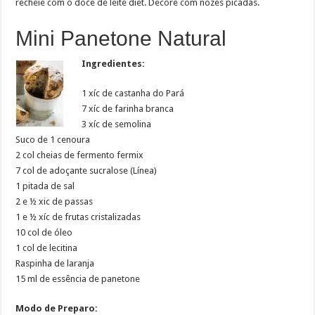
recheie com o doce de leite diet. Decore com nozes picadas.
Mini Panetone Natural
Ingredientes:
1 xíc de castanha do Pará
7 xíc de farinha branca
3 xíc de semolina
Suco de 1 cenoura
2 col cheias de fermento fermix
7 col de adoçante sucralose (Línea)
1 pitada de sal
2 e ½ xic de passas
1 e ½ xíc de frutas cristalizadas
10 col de óleo
1 col de lecitina
Raspinha de laranja
15 ml de essência de panetone
Modo de Preparo: