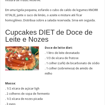
mistura de frutas. Reserve.
Em uma tigela pequena, esfarele o cubo de caldo de legumes KNORR
VITALIE, junte o suco de limão, o azeite e misture até ficar
homogêneo. Distribua sobre a salada reservada. Sirva em seguida.
Cupcakes DIET de Doce de
Leite e Nozes
Doce de leite diet:
. 1 litro de leite desnatado
. 1/3 de xícara de frutose
. 1 colher (café) de bicarbonato de sódio
. 1 colher (sobremesa) de amido de
milho
Massa:
. 1/2 xícara de açúcar ligh
. 2 colheres de sopa de fermento
. 1/2 xícara de nozes picada
. 3 ovos