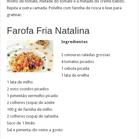
molho de tomate, metade do tomate e a metade do creme batido.
Repita a outra camada. Polvilhe com farinha de rosca e leve para
gratinar.
Farofa Fria Natalina
Ingredientes
2 cenouras raladas grossas
4 tomates picados
1 cebola picada
1 lata de ervilha
1 lata de milho
2 ovos cozidos picados
1 pimentão vermelho picado
2 colheres (sopa) de azeite
100 g de farinha de milho
2 colheres (sopa) de salsinha
Suco de 1 limão
Sal e pimenta-do-reino a gosto