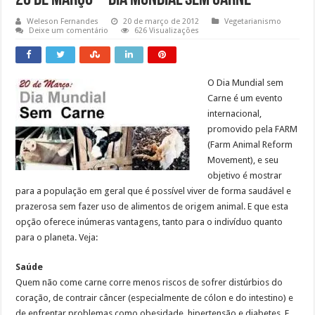
20 de Março – Dia Mundial sem Carne
Weleson Fernandes
20 de março de 2012
Vegetarianismo
Deixe um comentário
626 Visualizações
O Dia Mundial sem
Carne é um evento
internacional,
promovido pela FARM
(Farm Animal Reform
Movement), e seu
objetivo é mostrar
para a população em geral que é possível viver de forma saudável e
prazerosa sem fazer uso de alimentos de origem animal. E que esta
opção oferece inúmeras vantagens, tanto para o indivíduo quanto
para o planeta. Veja:
Saúde
Quem não come carne corre menos riscos de sofrer distúrbios do
coração, de contrair câncer (especialmente de cólon e do intestino) e
de enfrentar problemas como obesidade, hipertensão e diabetes. E