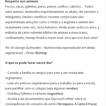
Respeito aos animais
Porcos, vacas, galinhas, perus, peixes, coelhos, cabritos… Todos
estes animais, destinados majoritariamente ao abate, são sensíveis e
inteligentes. Estudos científicos recentes comprovam: eles
experimentam emoções como o medo e a angústia e sentem dor
exatamente como nós, seres humanos. Ainda assim, todos os anos, a
indústria da carne submete bilhões de animais a maus tratos,
confinamento, manejo brutal e morte cruel. Será que isso está certo?
Por Dr George Guimarães – Nutricionista especializado em dietas
vegetarianas – Fonte:
Nutriveg
O que se pode fazer neste dia?
– Convide a família ou amigos para irem a um restaurante
vegetariano;
– Leve uns petiscos vegetarianos para o trabalho ou para a escola,
para partilhar com os colegas (veja algumas
receitas
);
– Distribua folhetos e cartazes (
sugestões
);
– Assista a um documentário que faça você refletir sobre as
consequências do consumo de carne (
Terráqueos
,
A Carne é Fraca
);