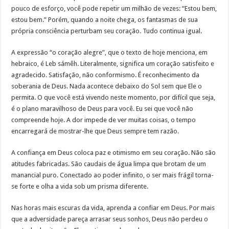
pouco de esforço, você pode repetir um milhão de vezes: “Estou bem,
estou bem.” Porém, quando a noite chega, os fantasmas de sua
própria consciência perturbam seu coração. Tudo continua igual.
A expressão “o coração alegre”, que o texto de hoje menciona, em
hebraico, é Leb sámêh. Literalmente, significa um coração satisfeito e
agradecido. Satisfação, não conformismo. É reconhecimento da
soberania de Deus. Nada acontece debaixo do Sol sem que Ele o
permita. O que você está vivendo neste momento, por difícil que seja,
é o plano maravilhoso de Deus para você. Eu sei que você não
compreende hoje. A dor impede de ver muitas coisas, o tempo
encarregará de mostrar-lhe que Deus sempre tem razão.
A confiança em Deus coloca paz e otimismo em seu coração. Não são
atitudes fabricadas. São caudais de água limpa que brotam de um
manancial puro. Conectado ao poder infinito, o ser mais frágil torna-
se forte e olha a vida sob um prisma diferente.
Nas horas mais escuras da vida, aprenda a confiar em Deus. Por mais
que a adversidade pareça arrasar seus sonhos, Deus não perdeu o