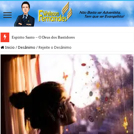
Espirito Santo – O Deus dos Bastidores
Inicio
/
Desânimo
/
Rejeite o Desânimo