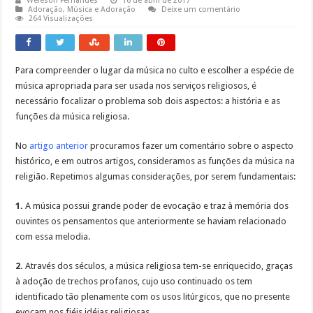
Weleson Fernandes
16 de abril de 2017
Adoração
,
Música e Adoração
Deixe um comentário
264 Visualizações
Para compreender o lugar da música no culto e escolher a espécie de
música apropriada para ser usada nos serviços religiosos, é
necessário focalizar o problema sob dois aspectos: a história e as
funções da música religiosa.
No
artigo anterior
procuramos fazer um comentário sobre o aspecto
histórico, e em outros artigos, consideramos as funções da música na
religião. Repetimos algumas considerações, por serem fundamentais:
1.
A música possui grande poder de evocação e traz à memória dos
ouvintes os pensamentos que anteriormente se haviam relacionado
com essa melodia.
2.
Através dos séculos, a música religiosa tem-se enriquecido, graças
à adoção de trechos profanos, cujo uso continuado os tem
identificado tão plenamente com os usos litúrgicos, que no presente
evocam nos fiéis idéias religiosas.