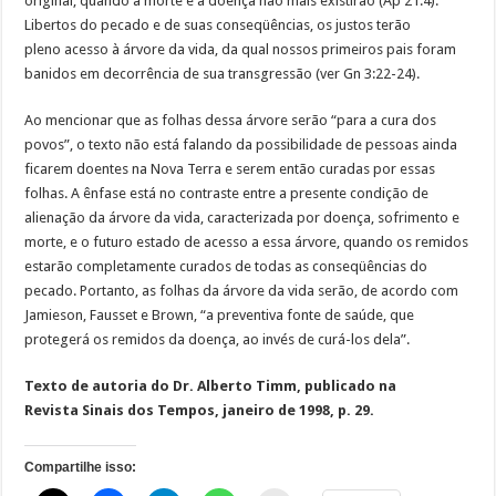
original, quando a morte e a doença não mais existirão (Ap 21:4).
Libertos do pecado e de suas conseqüências, os justos terão
pleno acesso à árvore da vida, da qual nossos primeiros pais foram
banidos em decorrência de sua transgressão (ver Gn 3:22-24).
Ao mencionar que as folhas dessa árvore serão “para a cura dos
povos”, o texto não está falando da possibilidade de pessoas ainda
ficarem doentes na Nova Terra e serem então curadas por essas
folhas. A ênfase está no contraste entre a presente condição de
alienação da árvore da vida, caracterizada por doença, sofrimento e
morte, e o futuro estado de acesso a essa árvore, quando os remidos
estarão completamente curados de todas as conseqüências do
pecado. Portanto, as folhas da árvore da vida serão, de acordo com
Jamieson, Fausset e Brown, “a preventiva fonte de saúde, que
protegerá os remidos da doença, ao invés de curá-los dela”.
Texto de autoria do Dr. Alberto Timm, publicado na
Revista Sinais dos Tempos, janeiro de 1998, p. 29.
Compartilhe isso: