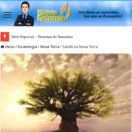
Série Especial – Doutrina do Santuário
Inicio
/
Escatologia
/
Nova Terra
/
Saúde na Nova Terra