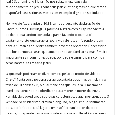
leal à Sua família. A Bíblia não nos relata muita coisa do
relacionamento de Jesus com seus pais e irmãos; mas do que temos
disponível nas Escrituras, vemos um exemplo digno de ser imitado.
No livro de Atos, capítulo 10:38, temos a seguinte declaração de
Pedro: “Como Deus ungiu a Jesus de Nazaré com o Espírito Santo e
poder, o qual andou por toda a parte fazendo o bem”. Foi
exatamente isto que caracterizou a vida de Jesus – fazendo o bem
para a humanidade. Assim também devemos proceder. É necessário
que busquemos a Deus, que amemos nossos familiares, mas é muito
importante agir com honestidade, bondade e carinho para com os
semelhantes. Assim faria Jesus.
O que mais poderíamos dizer com respeito ao modo de vida de
Cristo? Tanta coisa poderia ser acrescentada aqui, mas eu incluiria o
texto de Filipenses 2:8, o qual menciona que Jesus “a Si mesmo se
humilhou, tornando-se obediente até a morte, e morte de cruz”.
Humildade e obediência são duas características aqui mencionadas. O
verdadeiro cristianismo elimina o orgulho, o egoísmo, o sentimento
de superioridade, e dá lugar a um espírito humilde, onde cada
pessoa, independente de sua condição social e cultural é vista como