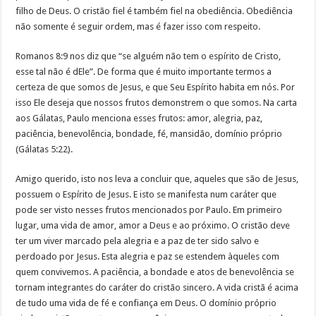
filho de Deus. O cristão fiel é também fiel na obediência. Obediência
não somente é seguir ordem, mas é fazer isso com respeito.
Romanos 8:9 nos diz que “se alguém não tem o espírito de Cristo,
esse tal não é dEle”. De forma que é muito importante termos a
certeza de que somos de Jesus, e que Seu Espírito habita em nós. Por
isso Ele deseja que nossos frutos demonstrem o que somos. Na carta
aos Gálatas, Paulo menciona esses frutos: amor, alegria, paz,
paciência, benevolência, bondade, fé, mansidão, domínio próprio
(Gálatas 5:22).
Amigo querido, isto nos leva a concluir que, aqueles que são de Jesus,
possuem o Espírito de Jesus. E isto se manifesta num caráter que
pode ser visto nesses frutos mencionados por Paulo. Em primeiro
lugar, uma vida de amor, amor a Deus e ao próximo. O cristão deve
ter um viver marcado pela alegria e a paz de ter sido salvo e
perdoado por Jesus. Esta alegria e paz se estendem àqueles com
quem convivemos. A paciência, a bondade e atos de benevolência se
tornam integrantes do caráter do cristão sincero. A vida cristã é acima
de tudo uma vida de fé e confiança em Deus. O domínio próprio