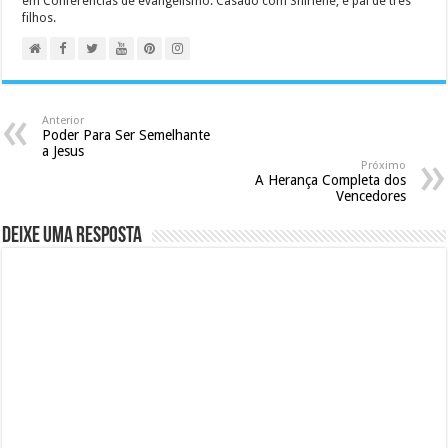
em Conferências de evangelismo. Casado com Shirlene, é pai de três
filhos.
Anterior
Poder Para Ser Semelhante
a Jesus
Próximo
A Herança Completa dos
Vencedores
Deixe uma resposta