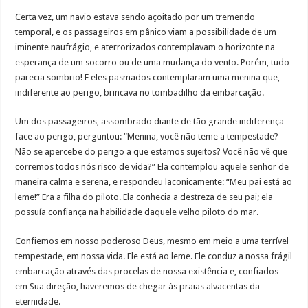
Certa vez, um navio estava sendo açoitado por um tremendo
temporal, e os passageiros em pânico viam a possibilidade de um
iminente naufrágio, e aterrorizados contemplavam o horizonte na
esperança de um socorro ou de uma mudança do vento. Porém, tudo
parecia sombrio! E eles pasmados contemplaram uma menina que,
indiferente ao perigo, brincava no tombadilho da embarcação.
Um dos passageiros, assombrado diante de tão grande indiferença
face ao perigo, perguntou: “Menina, você não teme a tempestade?
Não se apercebe do perigo a que estamos sujeitos? Você não vê que
corremos todos nós risco de vida?” Ela contemplou aquele senhor de
maneira calma e serena, e respondeu laconicamente: “Meu pai está ao
leme!” Era a filha do piloto. Ela conhecia a destreza de seu pai; ela
possuía confiança na habilidade daquele velho piloto do mar.
Confiemos em nosso poderoso Deus, mesmo em meio a uma terrível
tempestade, em nossa vida. Ele está ao leme. Ele conduz a nossa frágil
embarcação através das procelas de nossa existência e, confiados
em Sua direção, haveremos de chegar às praias alvacentas da
eternidade.