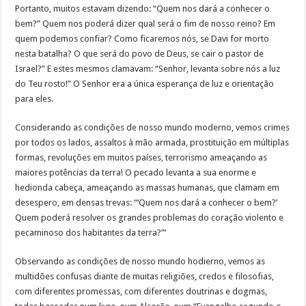
Portanto, muitos estavam dizendo: “Quem nos dará a conhecer o
bem?” Quem nos poderá dizer qual será o fim de nosso reino? Em
quem podemos confiar? Como ficaremos nós, se Davi for morto
nesta batalha? O que será do povo de Deus, se cair o pastor de
Israel?” E estes mesmos clamavam: “Senhor, levanta sobre nós a luz
do Teu rosto!” O Senhor era a única esperança de luz e orientação
para eles.
Considerando as condições de nosso mundo moderno, vemos crimes
por todos os lados, assaltos à mão armada, prostituição em múltiplas
formas, revoluções em muitos países, terrorismo ameaçando as
maiores potências da terra! O pecado levanta a sua enorme e
hedionda cabeça, ameaçando as massas humanas, que clamam em
desespero, em densas trevas: “‘Quem nos dará a conhecer o bem?’
Quem poderá resolver os grandes problemas do coração violento e
pecaminoso dos habitantes da terra?”’
Observando as condições de nosso mundo hodierno, vemos as
multidões confusas diante de muitas religiões, credos e filosofias,
com diferentes promessas, com diferentes doutrinas e dogmas,