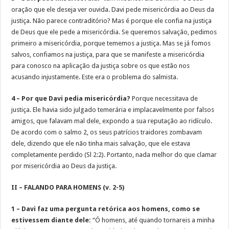
oração que ele deseja ver ouvida. Davi pede misericórdia ao Deus da
justiça. Não parece contraditório? Mas é porque ele confia na justiça
de Deus que ele pede a misericórdia. Se queremos salvação, pedimos
primeiro a misericórdia, porque tememos a justiça. Mas se já fomos
salvos, confiamos na justiça, para que se manifeste a misericórdia
para conosco na aplicação da justiça sobre os que estão nos
acusando injustamente. Este era o problema do salmista.
4 – Por que Davi pedia misericórdia?
Porque necessitava de
justiça. Ele havia sido julgado temerária e implacavelmente por falsos
amigos, que falavam mal dele, expondo a sua reputação ao ridículo.
De acordo com o salmo 2, os seus patrícios traidores zombavam
dele, dizendo que ele não tinha mais salvação, que ele estava
completamente perdido (Sl 2:2). Portanto, nada melhor do que clamar
por misericórdia ao Deus da justiça.
II – FALANDO PARA HOMENS (v. 2-5)
1 – Davi faz uma pergunta retórica aos homens, como se
estivessem diante dele:
“Ó homens, até quando tornareis a minha