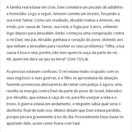
A família real estava em crise. Davi cometera um pecado de adultério
e homicídio. Logo a seguir, Amnom comete um incesto, forçando a
sua irmã Tamar. Como um resultado, Absalão matou a Amnom, seu
irmão, por causa de Tamar, sua irmã, e fugiu por 3 anos, voltando
logo depois para Jerusalém. Então, começou uma conspiração contra
o rei Davi, seu pai. Absalão ganhava o coração do povo, dizendo aos
que vinham a Jerusalém para resolver os seus problemas: “Olha, a tua
causa é boa e reta; porém, não tens quem te ouça da parte do rei…
Ah, quem me dera ser juiz na terra!” (2sm 15:3,4).
As pessoas estavam confusas. O rei estava muito ocupado com os
seus negócios e suas guerras, e o filho se aproveitava da situação
fazendo promessas alvissareiras de reinar com justiça. E agora, uma
revolta se insurgiu contra Davi da parte do povo de Israel, liderados
por Absalão, que estava à caça do rei, para lhe usurpar a vida e o
trono. A guerra estava em andamento, e ninguém sabia qual seria o
desfecho final de tudo isso. Muitos diziam que Davi estava perdido,
porque pecara gravemente à luz do dia. Possivelmente Deus havia Se
apartado dele, assim como fizera com Saul.