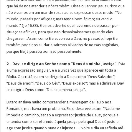
que há de nos atender a nós também. Disse o Senhor Jesus Cristo que
não vivemos em um mar de rosas ao se expressar desse modo: “No
mundo, passais por aflições; mas tende bom ânimo; eu venci o
mundo.” (Jo 16:33). Ele nos advertiu que haveremos de passar por
situações aflitivas, para que não desanimássemos quando elas
chegassem. Assim como Ele socorreu a Davi, no passado, hoje Ele
também pode nos ajudar a sairmos aliviados de nossas angústias,
porque Ele já passou por isso pessoalmente.
2 – Davi se dirige ao Senhor como “Deus da minha justiça”.
Esta
é uma expressão singular, e é a única vez que aparece em toda a
Bíblia. Os cristãos tem se dirigido a Deus como “Deus Salvador”,
“Deus de amor”, “Deus do Céu”, “Deus excelso”; mas é admirável Davi
se dirigir a Deus como “Deus da minha justiça”.
Lutero ansiava muito compreender a mensagem de Paulo aos
Romanos, mas havia um problema. Ele o descreve assim: “Nada me
impedia o caminho, senão a expressão: ‘justiça de Deus’, porque a
entendia como se referindo àquela jus­tiça pela qual Deus é justo e
age com justiça quando pune os injustos … Noite e dia eu refletia até