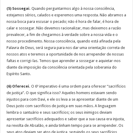
(5) Sossegai.
Quando perguntarmos algo à nossa consciência,
estejamos sérios, calados e esperemos uma resposta. Não abramos a
nossa boca para escusar o pecado; não é hora de falar, é hora de
calar e sossegar. Não devemos racionalizar, mas deixemos a razão
prevalecer, a fim de chegarmos à verdade sobre a nossa vida e o
nosso procedimento. Nossa consciência, quando está afinada pela
Palavra de Deus, será segura para nos dar uma orientação correta de
nossos atos e teremos a oportunidade de nos arrepender de nossas
faltas e corrigi-las. Temos que aprender a sossegar e aquietar-nos
diante da imposição da consciência orientada pela soberania do
Espírito Santo.
(6) Oferecei.
O 6º imperativo é uma ordem para oferecer “sacrifícios
de justiça”. O que significa isso? Aqueles homens estavam sendo
injustos para com Davi, e ele os leva a se apresentar diante de um
Deus justo com sacrifícios de justiça em suas mãos. A linguagem
lembra o santuário e seus sacrifícios; os seus inimigos deviam
apresentar sacrifícios adequados e saber que a sua causa era injusta,
na revolta de Absalão, e ainda tinham tempo para se arrepender. Os
seus atos deviam ser atos de justiça, seguindo os seus sacrifícios,