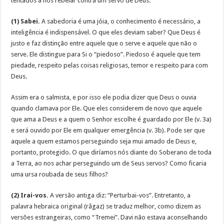
tentados a nos rebelar contra um servo de Deus:
(1) Sabei.
A sabedoria é uma jóia, o conhecimento é necessário, a
inteligência é indispensável. O que eles deviam saber? Que Deus é
justo e faz distinção entre aquele que o serve e aquele que não o
serve. Ele distingue para Si o “piedoso”. Piedoso é aquele que tem
piedade, respeito pelas coisas religiosas, temor e respeito para com
Deus.
Assim era o salmista, e por isso ele podia dizer que Deus o ouvia
quando clamava por Ele. Que eles considerem de novo que aquele
que ama a Deus e a quem o Senhor escolhe é guardado por Ele (v. 3a)
e será ouvido por Ele em qualquer emergência (v. 3b). Pode ser que
aquele a quem estamos perseguindo seja mui amado de Deus e,
portanto, protegido. O que diríamos nós diante do Soberano de toda
a Terra, ao nos achar perseguindo um de Seus servos? Como ficaria
uma ursa roubada de seus filhos?
(2) Irai-vos.
A versão antiga diz: “Perturbai-vos”. Entretanto, a
palavra hebraica original (râgaz) se traduz melhor, como dizem as
versões estrangeiras, como “Tremei”. Davi não estava aconselhando