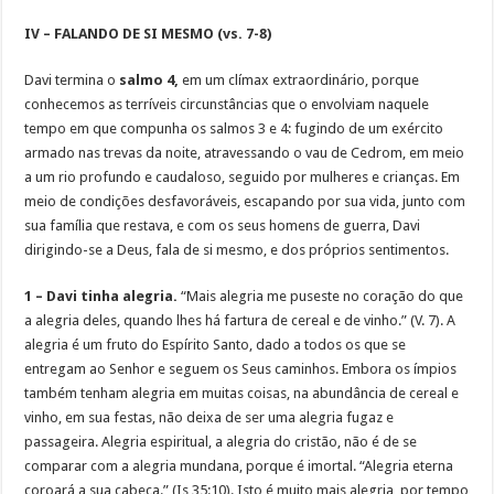
IV – FALANDO DE SI MESMO (vs. 7-8)
Davi termina o
salmo 4,
em um clímax extraordinário, porque
conhecemos as terríveis circunstâncias que o envolviam naquele
tempo em que compunha os salmos 3 e 4: fugindo de um exército
armado nas trevas da noite, atravessando o vau de Cedrom, em meio
a um rio profundo e caudaloso, seguido por mulheres e crianças. Em
meio de condições desfavoráveis, escapando por sua vida, junto com
sua família que restava, e com os seus homens de guerra, Davi
dirigindo-se a Deus, fala de si mesmo, e dos próprios sentimentos.
1 – Davi tinha alegria.
“Mais alegria me puseste no coração do que
a alegria deles, quando lhes há fartura de cereal e de vinho.” (V. 7). A
alegria é um fruto do Espírito Santo, dado a todos os que se
entregam ao Senhor e seguem os Seus caminhos. Embora os ímpios
também tenham alegria em muitas coisas, na abundância de cereal e
vinho, em sua festas, não deixa de ser uma alegria fugaz e
passageira. Alegria espiritual, a alegria do cristão, não é de se
comparar com a alegria mundana, porque é imortal. “Alegria eterna
coroará a sua cabeça.” (Is 35:10). Isto é muito mais alegria, por tempo