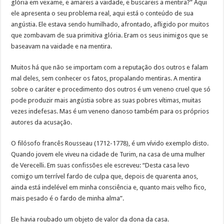
glória em vexame, e amareis a vaidade, e buscareis a mentira?” Aqui
ele apresenta o seu problema real, aqui está o conteúdo de sua
angústia. Ele estava sendo humilhado, afrontado, afligido por muitos
que zombavam de sua primitiva glória. Eram os seus inimigos que se
baseavam na vaidade e na mentira.
Muitos há que não se importam com a reputação dos outros e falam
mal deles, sem conhecer os fatos, propalando mentiras. A mentira
sobre o caráter e procedimento dos outros é um veneno cruel que só
pode produzir mais angústia sobre as suas pobres vítimas, muitas
vezes indefesas. Mas é um veneno danoso também para os próprios
autores da acusação.
O filósofo francês Rousseau (1712-1778), é um vívido exemplo disto.
Quando jovem ele viveu na cidade de Turim, na casa de uma mulher
de Verecelli. Em suas confissões ele escreveu: “Desta casa levo
comigo um terrível fardo de culpa que, depois de quarenta anos,
ainda está indelével em minha consciência e, quanto mais velho fico,
mais pesado é o fardo de minha alma”.
Ele havia roubado um objeto de valor da dona da casa.