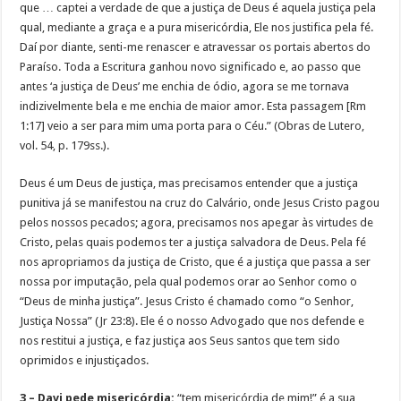
que … captei a verdade de que a justiça de Deus é aquela justiça pela
qual, mediante a graça e a pura misericórdia, Ele nos justifica pela fé.
Daí por diante, senti-me renascer e atravessar os portais abertos do
Paraíso. Toda a Escritura ganhou novo significado e, ao passo que
antes ‘a justiça de Deus’ me enchia de ódio, agora se me tornava
indizivelmente bela e me enchia de maior amor. Esta passagem [Rm
1:17] veio a ser para mim uma porta para o Céu.” (Obras de Lutero,
vol. 54, p. 179ss.).
Deus é um Deus de justiça, mas precisamos entender que a justiça
punitiva já se manifestou na cruz do Calvário, onde Jesus Cristo pagou
pelos nossos pecados; agora, precisamos nos apegar às virtudes de
Cristo, pelas quais podemos ter a justiça salvadora de Deus. Pela fé
nos apropriamos da justiça de Cristo, que é a justiça que passa a ser
nossa por imputação, pela qual podemos orar ao Senhor como o
“Deus de minha justiça”. Jesus Cristo é chamado como “o Senhor,
Justiça Nossa” (Jr 23:8). Ele é o nosso Advogado que nos defende e
nos restitui a justiça, e faz justiça aos Seus santos que tem sido
oprimidos e injustiçados.
3 – Davi pede misericórdia:
“tem misericórdia de mim!” é a sua