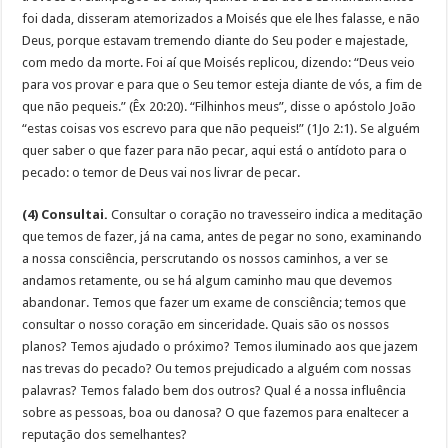
foi dada, disseram atemorizados a Moisés que ele lhes falasse, e não
Deus, porque estavam tremendo diante do Seu poder e majestade,
com medo da morte. Foi aí que Moisés replicou, dizendo: “Deus veio
para vos provar e para que o Seu temor esteja diante de vós, a fim de
que não pequeis.” (Êx 20:20). “Filhinhos meus”, disse o apóstolo João
“estas coisas vos escrevo para que não pequeis!” (1Jo 2:1). Se alguém
quer saber o que fazer para não pecar, aqui está o antídoto para o
pecado: o temor de Deus vai nos livrar de pecar.
(4) Consultai.
Consultar o coração no travesseiro indica a meditação
que temos de fazer, já na cama, antes de pegar no sono, examinando
a nossa consciência, perscrutando os nossos caminhos, a ver se
andamos retamente, ou se há algum caminho mau que devemos
abandonar. Temos que fazer um exame de consciência; temos que
consultar o nosso coração em sinceridade. Quais são os nossos
planos? Temos ajudado o próximo? Temos iluminado aos que jazem
nas trevas do pecado? Ou temos prejudicado a alguém com nossas
palavras? Temos falado bem dos outros? Qual é a nossa influência
sobre as pessoas, boa ou danosa? O que fazemos para enaltecer a
reputação dos semelhantes?