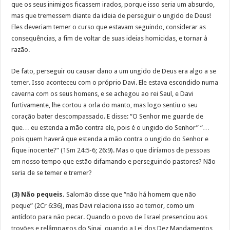
que os seus inimigos ficassem irados, porque isso seria um absurdo,
mas que tremessem diante da ideia de perseguir o ungido de Deus!
Eles deveriam temer o curso que estavam seguindo, considerar as
consequências, a fim de voltar de suas ideias homicidas, e tornar à
razão.
De fato, perseguir ou causar dano a um ungido de Deus era algo a se
temer. Isso aconteceu com o próprio Davi. Ele estava escondido numa
caverna com os seus homens, e se achegou ao rei Saul, e Davi
furtivamente, lhe cortou a orla do manto, mas logo sentiu o seu
coração bater descompassado. E disse: “O Senhor me guarde de
que… eu estenda a mão contra ele, pois é o ungido do Senhor” “…
pois quem haverá que estenda a mão contra o ungido do Senhor e
fique inocente?” (1Sm 24:5-6; 26:9). Mas o que diríamos de pessoas
em nosso tempo que estão difamando e perseguindo pastores? Não
seria de se temer e tremer?
(3) Não pequeis.
Salomão disse que “não há homem que não
peque” (2Cr 6:36), mas Davi relaciona isso ao temor, como um
antídoto para não pecar. Quando o povo de Israel presenciou aos
trovões e relâmpagos do Sinai, quando a Lei dos Dez Mandamentos