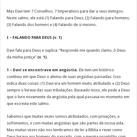
Mas Davi tem 7 Conselhos, 7 Imperativos para dar a seus inimigos.
Neste salmo, ele está (1) Falando para Deus; (2) Falando para homens;
(3) Falando dos homens e (4) Falando de si mesmo.
I – FALANDO PARA DEUS (v. 1)
Davi fala para Deus e suplica: “Responde-me quando clamo, ó Deus
da minha justiça”
(v. 1).
1 – Davi se encontrava em angústia.
Ele tem um histórico
contínuo em que Deus o aliviou de suas angústias passadas. Isso
indica duas coisas: (1) Davi era um homem muito atribulado e (2) Deus
sempre o livrava das suas tribulações. Baseado nisso, ele pede a Deus
que o livre novamente da angústia pela qual passava no momento em
que escrevia este salmo.
Sabemos que muitas vezes somos atribulados, com privações, e
sofrimentos, e com muitas angústias que são partes de nossa vida.
Mas muitas vezes não nos lembramos de ler a Bíblia e rever como
Deus livrava aos homens do passado, com a mesma prontidão com