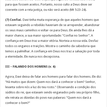
para que fossem aceitos. Portanto, nosso culto a Deus deve ser
coerente com a reta justiça, ou não será aceito (Mt 5:23-24).
(7) Confiai.
Davi tinha muita esperança de que aqueles homens que
estavam seguindo a rebelião haveriam de se arrepender, abandonar
os seus maus caminhos e voltar-se para Deus. Ele ainda lhes dá a
maior chance, a sua maior oportunidade: “Confiai no Senhor”. A
confiança em Deus traz a maior vitória. Norteia a nossa vida. Desfaz
todos os enganos e traições. Mostra o caminho da sabedoria que
temos a palmilhar. A confiança em Deus nos traz a salvação por toda
a eternidade. Ele nunca nos decepciona.
III – FALANDO DOS HOMENS (v. 6)
Agora, Davi deixa de falar aos homens para falar dos homens. Ele diz:
“Há muitos que dizem: Quem nos dará a conhecer o bem? Senhor,
levanta sobre nós a luz do teu rosto.” Observando a condição dos
súditos do rei, que estavam sendo enganados pelo seu próprio filho,
ele retrata as dúvidas do povo nas palavras: “Quem nos dará a
conhecer o bem?”