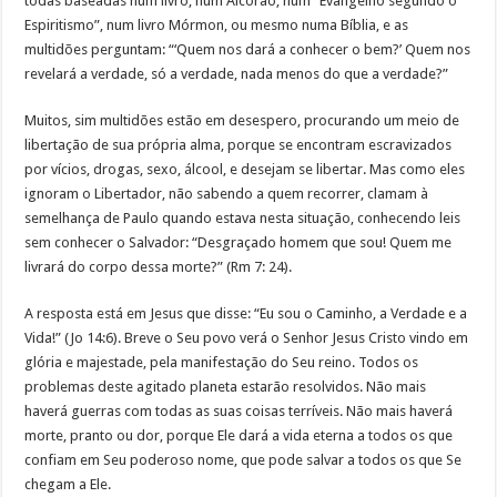
todas baseadas num livro, num Alcorão, num “Evangelho segundo o
Espiritismo”, num livro Mórmon, ou mesmo numa Bíblia, e as
multidões perguntam: “‘Quem nos dará a conhecer o bem?’ Quem nos
revelará a verdade, só a verdade, nada menos do que a verdade?”
Muitos, sim multidões estão em desespero, procurando um meio de
libertação de sua própria alma, porque se encontram escravizados
por vícios, drogas, sexo, álcool, e desejam se libertar. Mas como eles
ignoram o Libertador, não sabendo a quem recorrer, clamam à
semelhança de Paulo quando estava nesta situação, conhecendo leis
sem conhecer o Salvador: “Desgraçado homem que sou! Quem me
livrará do corpo dessa morte?” (Rm 7: 24).
A resposta está em Jesus que disse: “Eu sou o Caminho, a Verdade e a
Vida!” (Jo 14:6). Breve o Seu povo verá o Senhor Jesus Cristo vindo em
glória e majestade, pela manifestação do Seu reino. Todos os
problemas deste agitado planeta estarão resolvidos. Não mais
haverá guerras com todas as suas coisas terríveis. Não mais haverá
morte, pranto ou dor, porque Ele dará a vida eterna a todos os que
confiam em Seu poderoso nome, que pode salvar a todos os que Se
chegam a Ele.