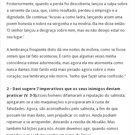
Posteriormente, quando a perda foi descoberta, lançou a culpa sobre
a servente da casa, que, como resultado, perdeu o emprego e a
dignidade. Ele continua: “Acusei-a como ladra, lançando assim uma
jovem honesta e nobre na vergonha e na miséria. Ela me disse então:
‘O senhor lançou a desgraça sobre mim, mas eu não desejo estar no
seu lugar.’
A lembrança freqüente disto dá-me noites de insônia, como se fosse
ontem que tal fato aconteceu. É certo que algumas vezes minha
consciência esteve adormecida, mas agora ela me atormenta como
nunca dantes. Este fardo está mais pesado agora sobre o meu
coração; sua lembrança não morre. Tenho que fazer uma confissão.”
2 – Davi sugere 7 imperativos que os seus inimigos deviam
praticar (V. 3-5).
Esses homens difamaram a reputação do salmista;
apegaram-se a vãs maquinações e prosperaram à custa de
falsidades. Agora, são aconselhados pelo salmista, a fim de que
possam ter mais êxito, sem prejudicar os outros. Ainda podiam
repensar e se arrepender, deixando a revolta de Absalão. Mas
também há lições para nós. Assim devemos agir, quando somos