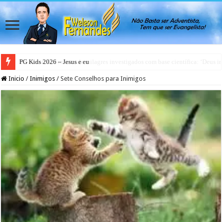
PG Kids 2026 – Jesus e eu
Inicio
/
Inimigos
/
Sete Conselhos para Inimigos