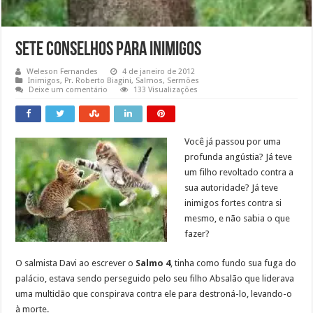
Sete Conselhos para Inimigos
Weleson Fernandes
4 de janeiro de 2012
Inimigos
,
Pr. Roberto Biagini
,
Salmos
,
Sermões
Deixe um comentário
133 Visualizações
Você já passou por uma
profunda angústia? Já teve
um filho revoltado contra a
sua autoridade? Já teve
inimigos fortes contra si
mesmo, e não sabia o que
fazer?
O salmista Davi ao escrever o
Salmo 4
, tinha como fundo sua fuga do
palácio, estava sendo perseguido pelo seu filho Absalão que liderava
uma multidão que conspirava contra ele para destroná-lo, levando-o
à morte.