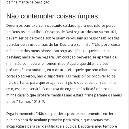
os finalmente na perdição.
Não contemplar coisas ímpias
Devem os pais exercer incessante cuidado, para que não se percam
de Deus os seus filhos. Os votos de Davi registrados no salmo 101,
devem ser os de todos sobre quem repousam as responsabilidades
de zelar pelas influências do lar. Declara o salmista: “Não porei coisa
má diante dos meus olhos; aborreço as ações daqueles que se
desviam; nada se me pegará. Um coração perverso se apartará de
mim, não conhecerei o homem mau. Aquele que difama o seu
próximo às escondidas, eu o destruirei, aquele que tem olhar altivo e
coração soberbo, não o suportarei. Os meus olhos procurarão os
fiéis da Terra, para que estejam comigo; o que anda num caminho
reto, esse me servirá. O que usa de engano não ficará dentro da
minha casa; o que profere mentiras não estará firme perante os meus
olhos.” Salmos 101:3-7.
Diga firmemente: “Não despenderei preciosos momentos em ler o
que não será de nenhum proveito para mim, e que apenas me
incapacitará para ser de utilidade a outros. Devotarei meu tempo e