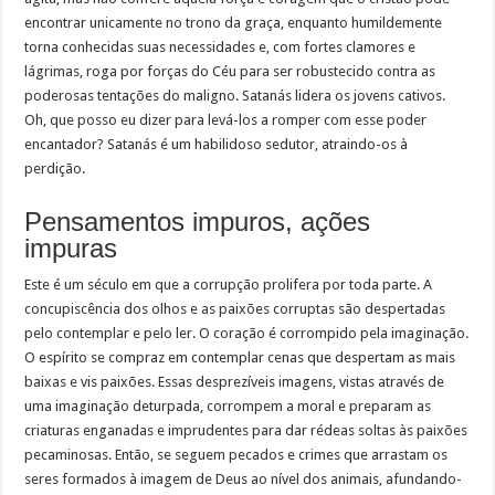
encontrar unicamente no trono da graça, enquanto humildemente
torna conhecidas suas necessidades e, com fortes clamores e
lágrimas, roga por forças do Céu para ser robustecido contra as
poderosas tentações do maligno. Satanás lidera os jovens cativos.
Oh, que posso eu dizer para levá-los a romper com esse poder
encantador? Satanás é um habilidoso sedutor, atraindo-os à
perdição.
Pensamentos impuros, ações
impuras
Este é um século em que a corrupção prolifera por toda parte. A
concupiscência dos olhos e as paixões corruptas são despertadas
pelo contemplar e pelo ler. O coração é corrompido pela imaginação.
O espírito se compraz em contemplar cenas que despertam as mais
baixas e vis paixões. Essas desprezíveis imagens, vistas através de
uma imaginação deturpada, corrompem a moral e preparam as
criaturas enganadas e imprudentes para dar rédeas soltas às paixões
pecaminosas. Então, se seguem pecados e crimes que arrastam os
seres formados à imagem de Deus ao nível dos animais, afundando-