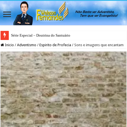
Série Especial – Doutrina do Santuário
Inicio
/
Adventismo
/
Espirito de Profecia
/
Sons e imagens que encantam