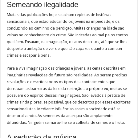
Semeando ilegalidade
Muitas das publicações hoje se acham repletas de histórias
sensacionais, que estão educando os jovens na impiedade, e os
conduzindo ao caminho da perdição. Muitas crianças na idade são
velhas no conhecimento do crime. São incitadas ao mal pelos contos
que lêem. Ensaiam, na imaginação, os atos descritos, até que se lhes
desperte a ambição de ver de que são capazes quanto a cometer
crimes e escapar à pena.
Para a viva imaginação das crianças e jovens, as cenas descritas em
imaginárias revelações do futuro são realidades. Ao serem preditas
revoluções e descritos todos os tipos de acontecimentos que
derrubam as barreiras da lei e da restrição ao próprio eu, muitos se
possuem do espírito dessas imaginações. São levados à prática de
crimes ainda piores, se possível, que os descritos por esses escritores
sensacionalistas. Mediante influências assim a sociedade está se
desmoralizando. As sementes da anarquia são amplamente
difundidas. Ninguém se maravilhe se a colheita de crimes é o fruto.
A sedução da música