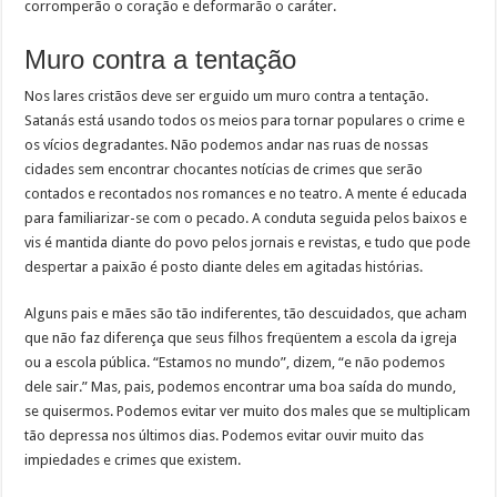
corromperão o coração e deformarão o caráter.
Muro contra a tentação
Nos lares cristãos deve ser erguido um muro contra a tentação.
Satanás está usando todos os meios para tornar populares o crime e
os vícios degradantes. Não podemos andar nas ruas de nossas
cidades sem encontrar chocantes notícias de crimes que serão
contados e recontados nos romances e no teatro. A mente é educada
para familiarizar-se com o pecado. A conduta seguida pelos baixos e
vis é mantida diante do povo pelos jornais e revistas, e tudo que pode
despertar a paixão é posto diante deles em agitadas histórias.
Alguns pais e mães são tão indiferentes, tão descuidados, que acham
que não faz diferença que seus filhos freqüentem a escola da igreja
ou a escola pública. “Estamos no mundo”, dizem, “e não podemos
dele sair.” Mas, pais, podemos encontrar uma boa saída do mundo,
se quisermos. Podemos evitar ver muito dos males que se multiplicam
tão depressa nos últimos dias. Podemos evitar ouvir muito das
impiedades e crimes que existem.