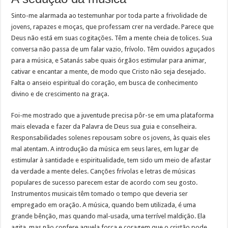
Sinto-me alarmada ao testemunhar por toda parte a frivolidade de
jovens, rapazes e moças, que professam crer na verdade. Parece que
Deus não está em suas cogitações. Têm a mente cheia de tolices. Sua
conversa não passa de um falar vazio, frívolo. Têm ouvidos aguçados
para a música, e Satanás sabe quais órgãos estimular para animar,
cativar e encantar a mente, de modo que Cristo não seja desejado.
Falta o anseio espiritual do coração, em busca de conhecimento
divino e de crescimento na graça.
Foi-me mostrado que a juventude precisa pôr-se em uma plataforma
mais elevada e fazer da Palavra de Deus sua guia e conselheira.
Responsabilidades solenes repousam sobre os jovens, às quais eles
mal atentam. A introdução da música em seus lares, em lugar de
estimular à santidade e espiritualidade, tem sido um meio de afastar
da verdade a mente deles. Canções frívolas e letras de músicas
populares de sucesso parecem estar de acordo com seu gosto.
Instrumentos musicais têm tomado o tempo que deveria ser
empregado em oração. A música, quando bem utilizada, é uma
grande bênção, mas quando mal-usada, uma terrível maldição. Ela
agita, mas não confere aquela força e coragem que o cristão pode