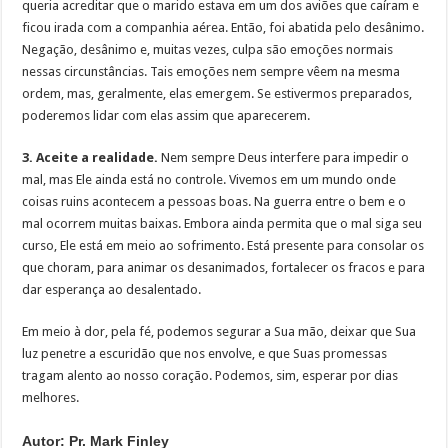
queria acreditar que o marido estava em um dos aviões que caíram e
ficou irada com a companhia aérea. Então, foi abatida pelo desânimo.
Negação, desânimo e, muitas vezes, culpa são emoções normais
nessas circunstâncias. Tais emoções nem sempre vêem na mesma
ordem, mas, geralmente, elas emergem. Se estivermos preparados,
poderemos lidar com elas assim que aparecerem.
3. Aceite a realidade.
Nem sempre Deus interfere para impedir o
mal, mas Ele ainda está no controle. Vivemos em um mundo onde
coisas ruins acontecem a pessoas boas. Na guerra entre o bem e o
mal ocorrem muitas baixas. Embora ainda permita que o mal siga seu
curso, Ele está em meio ao sofrimento. Está presente para consolar os
que choram, para animar os desanimados, fortalecer os fracos e para
dar esperança ao desalentado.
Em meio à dor, pela fé, podemos segurar a Sua mão, deixar que Sua
luz penetre a escuridão que nos envolve, e que Suas promessas
tragam alento ao nosso coração. Podemos, sim, esperar por dias
melhores.
Autor: Pr. Mark Finley