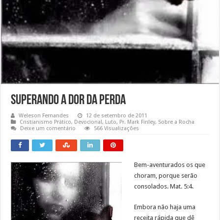
Superando a Dor da Perda
Weleson Fernandes
12 de setembro de 2011
Cristianismo Prático
,
Devocional
,
Luto
,
Pr. Mark Finley
,
Sobre a Rocha
Deixe um comentário
566 Visualizações
Bem-aventurados os que
choram, porque serão
consolados. Mat. 5:4.
Embora não haja uma
receita rápida que dê