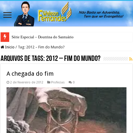
Série Especial – Doutrina do Santuário
Antes da Porta se Fechar: A Mensagem Profética do Santuário Celestial
Inicio
/
Tag:
2012 – Fim do Mundo?
Arquivos de Tags:
2012 – Fim do Mundo?
A chegada do fim
2 de fevereiro de 2012
Profecias
0