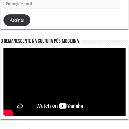
Endereço
de
e-
mail
Assinar
O remanescente na cultura pós-moderna