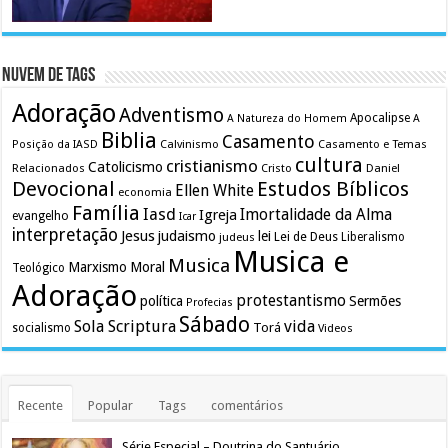
Nuvem de Tags
Adoração
Adventismo
Apocalipse
A Natureza do Homem
A
Biblia
Casamento
Calvinismo
Casamento e Temas
Posição da IASD
cultura
cristianismo
Catolicismo
Relacionados
Cristo
Daniel
Devocional
Estudos Bíblicos
Ellen White
economia
Família
Iasd
Imortalidade da Alma
Igreja
evangelho
Icar
interpretação
Jesus
judaismo
lei
Lei de Deus
judeus
Liberalismo
Musica e
Musica
Marxismo
Moral
Teológico
Adoração
protestantismo
política
Sermões
Profecias
Sábado
Sola Scriptura
vida
Torá
socialismo
Videos
Recente
Popular
Tags
comentários
Série Especial – Doutrina do Santuário