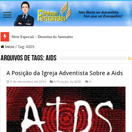
Série Especial – Doutrina do Santuário
Inicio
/
Tag:
AIDS
Arquivos de Tags:
AIDS
A Posição da Igreja Adventista Sobre a Aids
9 de dezembro de 2016
A Posição da IASD
0