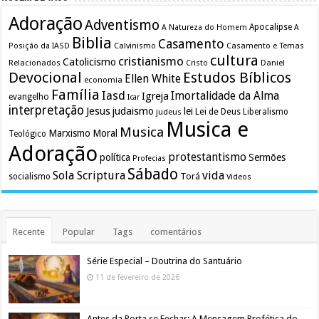
Adoração
Adventismo
Apocalipse
A Natureza do Homem
A
Biblia
Casamento
Calvinismo
Casamento e Temas
Posição da IASD
cultura
cristianismo
Catolicismo
Relacionados
Cristo
Daniel
Devocional
Estudos Bíblicos
Ellen White
economia
Família
Iasd
Imortalidade da Alma
Igreja
evangelho
Icar
interpretação
Jesus
judaismo
lei
Lei de Deus
judeus
Liberalismo
Musica e
Musica
Marxismo
Moral
Teológico
Adoração
protestantismo
política
Sermões
Profecias
Sábado
Sola Scriptura
vida
Torá
socialismo
Videos
Recente
Popular
Tags
comentários
Série Especial – Doutrina do Santuário
11 de fevereiro de 2026
Antes da Porta se Fechar: A Mensagem Profética do