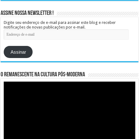
Assine Nossa Newsletter !
Digite seu endereço de e-mail para assinar este blog e receber
notificações de novas publicações por e-mail.
Endereço
de
e-
mail
Assinar
O remanescente na cultura pós-moderna