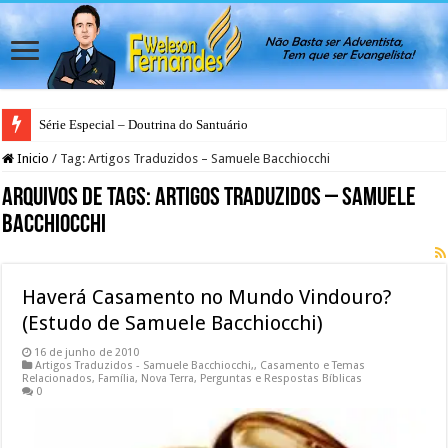
Série Especial – Doutrina do Santuário
Inicio
/
Tag:
Artigos Traduzidos – Samuele Bacchiocchi
Arquivos de Tags:
Artigos Traduzidos – Samuele
Bacchiocchi
Haverá Casamento no Mundo Vindouro?
(Estudo de Samuele Bacchiocchi)
16 de junho de 2010
Artigos Traduzidos - Samuele Bacchiocchi,
,
Casamento e Temas
Relacionados
,
Família
,
Nova Terra
,
Perguntas e Respostas Bíblicas
0