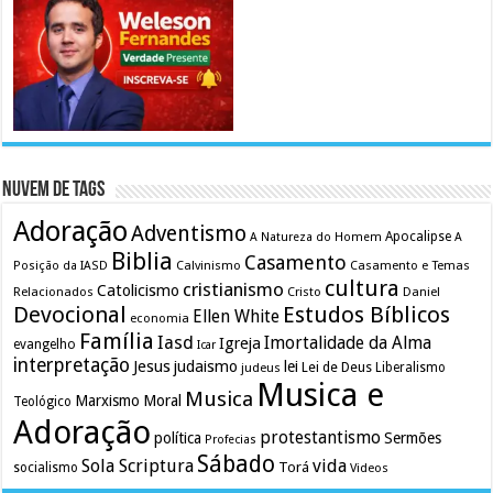
Nuvem de Tags
Adoração
Adventismo
Apocalipse
A Natureza do Homem
A
Biblia
Casamento
Calvinismo
Casamento e Temas
Posição da IASD
cultura
cristianismo
Catolicismo
Relacionados
Cristo
Daniel
Devocional
Estudos Bíblicos
Ellen White
economia
Família
Iasd
Imortalidade da Alma
Igreja
evangelho
Icar
interpretação
Jesus
judaismo
lei
Lei de Deus
judeus
Liberalismo
Musica e
Musica
Marxismo
Moral
Teológico
Adoração
protestantismo
política
Sermões
Profecias
Sábado
Sola Scriptura
vida
Torá
socialismo
Videos