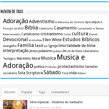
Nuvem de Tags
Adoração
Adventismo
Apocalipse
A Natureza do Homem
A
Biblia
Casamento
Calvinismo
Casamento e Temas
Posição da IASD
cultura
cristianismo
Catolicismo
Relacionados
Cristo
Daniel
Devocional
Estudos Bíblicos
Ellen White
economia
Família
Iasd
Imortalidade da Alma
Igreja
evangelho
Icar
interpretação
Jesus
judaismo
lei
Lei de Deus
judeus
Liberalismo
Musica e
Musica
Marxismo
Moral
Teológico
Adoração
protestantismo
política
Sermões
Profecias
Sábado
Sola Scriptura
vida
Torá
socialismo
Videos
Recente
Popular
Tags
comentários
Série Especial – Doutrina do Santuário
11 de fevereiro de 2026