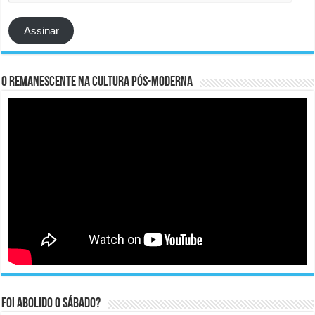
e-
mail
Assinar
O remanescente na cultura pós-moderna
Foi abolido o sábado?