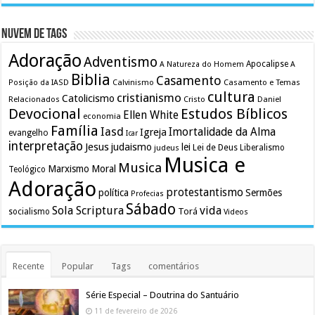
Nuvem de Tags
Adoração
Adventismo
Apocalipse
A Natureza do Homem
A
Biblia
Casamento
Calvinismo
Casamento e Temas
Posição da IASD
cultura
cristianismo
Catolicismo
Relacionados
Cristo
Daniel
Devocional
Estudos Bíblicos
Ellen White
economia
Família
Iasd
Imortalidade da Alma
Igreja
evangelho
Icar
interpretação
Jesus
judaismo
lei
Lei de Deus
judeus
Liberalismo
Musica e
Musica
Marxismo
Moral
Teológico
Adoração
protestantismo
política
Sermões
Profecias
Sábado
Sola Scriptura
vida
Torá
socialismo
Videos
Recente
Popular
Tags
comentários
Série Especial – Doutrina do Santuário
11 de fevereiro de 2026