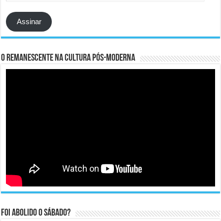
e-
mail
Assinar
O remanescente na cultura pós-moderna
Foi abolido o sábado?