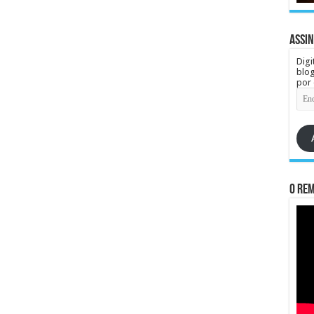
Assin
Digi
blog
por 
End
de
e-
mail
O re