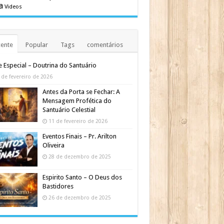
a
Videos
ente
Popular
Tags
comentários
e Especial – Doutrina do Santuário
 de fevereiro de 2026
Antes da Porta se Fechar: A
Mensagem Profética do
Santuário Celestial
11 de fevereiro de 2026
Eventos Finais – Pr. Arilton
Oliveira
28 de dezembro de 2025
Espirito Santo – O Deus dos
Bastidores
26 de dezembro de 2025