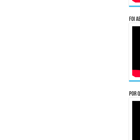
Foi a
Por q