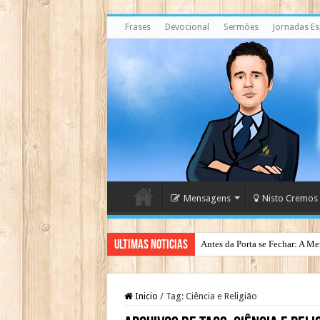
Frases
Devocional
Sermões
Jornadas Esp
Mensagens
Nisto Cremos
Ultimas Noticias
Antes da Porta se Fechar: A Me
Inicio
/
Tag:
Ciência e Religião