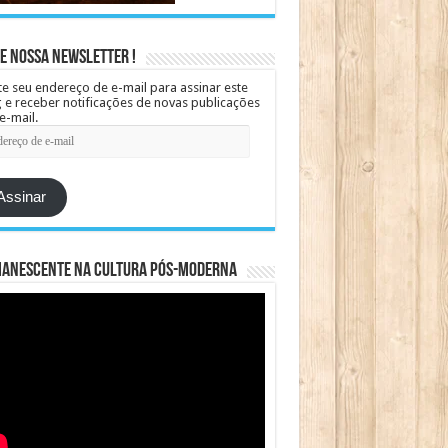
e Nossa Newsletter !
te seu endereço de e-mail para assinar este
 e receber notificações de novas publicações
e-mail.
ereço
Assinar
manescente na cultura pós-moderna