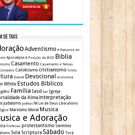
m de Tags
doração
Adventismo
A Natureza do
Biblia
Apocalipse
mem
A Posição da IASD
Casamento
inismo
Casamento e Temas
cristianismo
Catolicismo
cionados
Cristo
ltura
Devocional
Daniel
economia
Estudos Bíblicos
en White
Família
Iasd
Igreja
gelho
Icar
interpretação
rtalidade da Alma
us
judaismo
lei
Lei de Deus
judeus
Liberalismo
Musica
Marxismo
Moral
ógico
usica e Adoração
protestantismo
tica
Sermões
Profecias
Sábado
Sola Scriptura
Torá
alismo