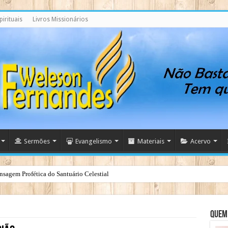
irituais
Livros Missionários
Sermões
Evangelismo
Materiais
Acervo
nsagem Profética do Santuário Celestial
Quem 