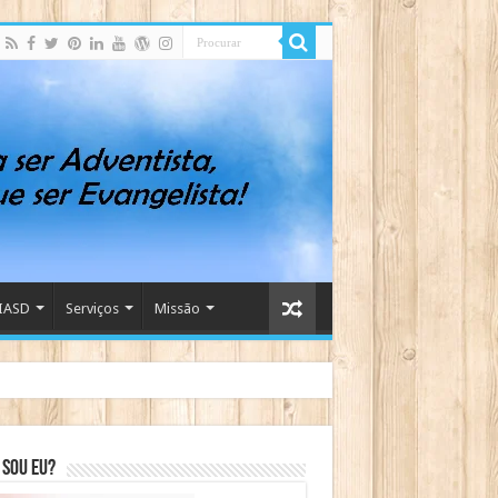
IASD
Serviços
Missão
sou eu?