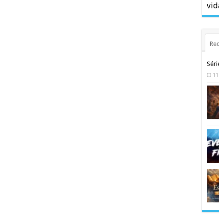
vid
Rec
Séri
11