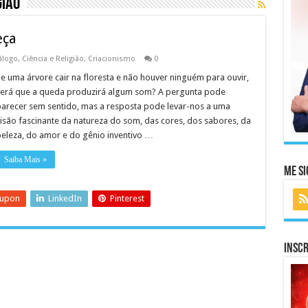
gião
eça
álogo
,
Ciência e Religião
,
Criacionismo
0
e uma árvore cair na floresta e não houver ninguém para ouvir,
erá que a queda produzirá algum som? A pergunta pode
arecer sem sentido, mas a resposta pode levar-nos a uma
isão fascinante da natureza do som, das cores, dos sabores, da
eleza, do amor e do gênio inventivo …
Saiba Mais »
Me Si
eupon
LinkedIn
Pinterest
Inscr