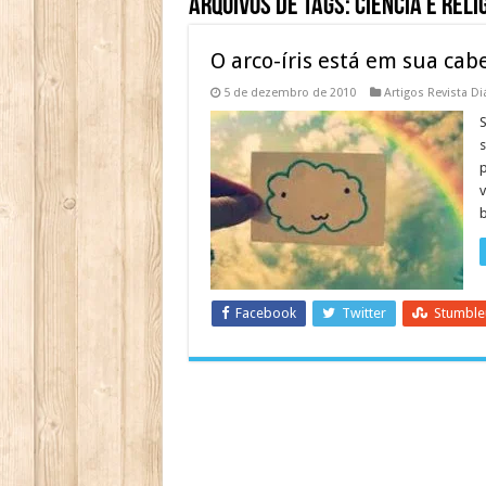
Arquivos de Tags:
Ciência e Reli
O arco-íris está em sua cab
5 de dezembro de 2010
Artigos Revista Di
S
s
p
v
b
Facebook
Twitter
Stumbl