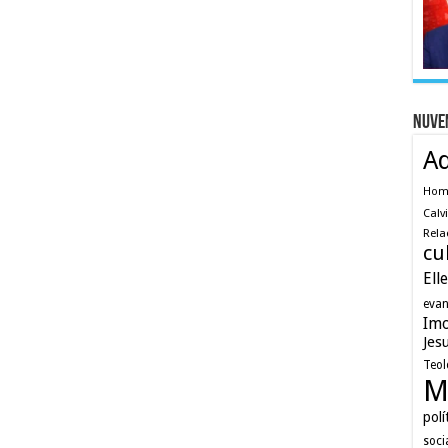
Nuve
A
Ho
Calv
Rela
cu
Ell
evan
Imo
Jes
Teol
M
polí
soci