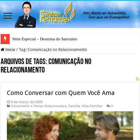
Série Especial – Doutrina do Santuário
Inicio
/
Tag:
Comunicação no Relacionamento
Arquivos de Tags:
Comunicação no
Relacionamento
Como Conversar com Quem Você Ama
4 de março de 2009
Casamento e Temas Relacionados
,
Família
,
Vida Familiar
0