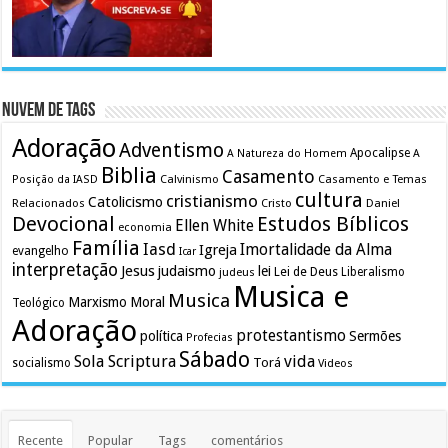
Nuvem de Tags
Adoração
Adventismo
Apocalipse
A Natureza do Homem
A
Biblia
Casamento
Calvinismo
Casamento e Temas
Posição da IASD
cultura
cristianismo
Catolicismo
Relacionados
Cristo
Daniel
Devocional
Estudos Bíblicos
Ellen White
economia
Família
Iasd
Imortalidade da Alma
Igreja
evangelho
Icar
interpretação
Jesus
judaismo
lei
Lei de Deus
judeus
Liberalismo
Musica e
Musica
Marxismo
Moral
Teológico
Adoração
protestantismo
política
Sermões
Profecias
Sábado
Sola Scriptura
vida
Torá
socialismo
Videos
Recente
Popular
Tags
comentários