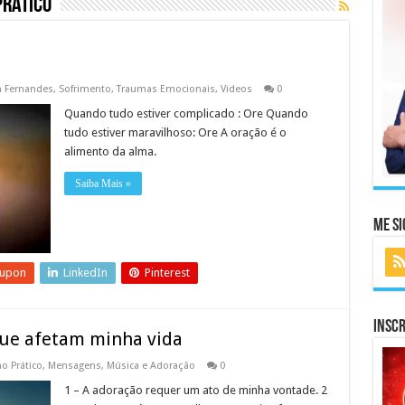
Prático
n Fernandes
,
Sofrimento
,
Traumas Emocionais
,
Videos
0
Quando tudo estiver complicado : Ore Quando
tudo estiver maravilhoso: Ore A oração é o
alimento da alma.
Saiba Mais »
Me Si
eupon
LinkedIn
Pinterest
Inscr
que afetam minha vida
o Prático
,
Mensagens
,
Música e Adoração
0
1 – A adoração requer um ato de minha vontade. 2