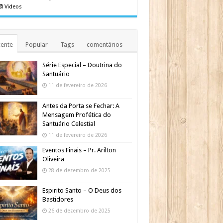
a
Videos
ente
Popular
Tags
comentários
Série Especial – Doutrina do
Santuário
11 de fevereiro de 2026
Antes da Porta se Fechar: A
Mensagem Profética do
Santuário Celestial
11 de fevereiro de 2026
Eventos Finais – Pr. Arilton
Oliveira
28 de dezembro de 2025
Espirito Santo – O Deus dos
Bastidores
26 de dezembro de 2025