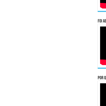
Foi a
Por q