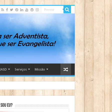
IASD
Serviços
Missão
sou eu?