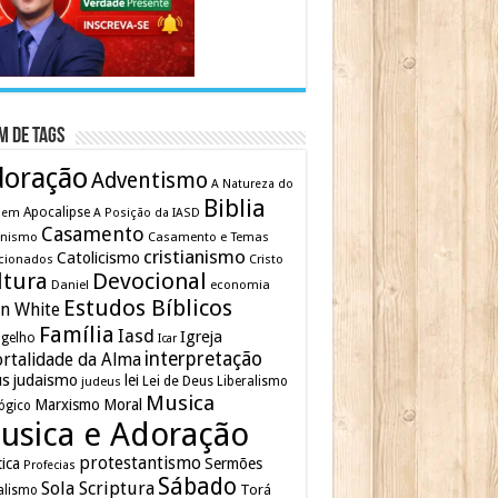
m de Tags
doração
Adventismo
A Natureza do
Biblia
Apocalipse
mem
A Posição da IASD
Casamento
inismo
Casamento e Temas
cristianismo
Catolicismo
cionados
Cristo
ltura
Devocional
Daniel
economia
Estudos Bíblicos
en White
Família
Iasd
Igreja
gelho
Icar
interpretação
rtalidade da Alma
us
judaismo
lei
Lei de Deus
judeus
Liberalismo
Musica
Marxismo
Moral
ógico
usica e Adoração
protestantismo
tica
Sermões
Profecias
Sábado
Sola Scriptura
Torá
alismo