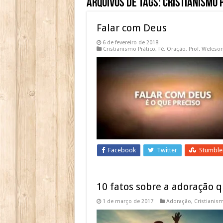
Arquivos de Tags:
Cristianismo 
Falar com Deus
6 de fevereiro de 2018
Cristianismo Prático
,
Fé
,
Oração
,
Prof. Weleso
Facebook
Twitter
Stumbl
10 fatos sobre a adoração 
1 de março de 2017
Adoração
,
Cristianism