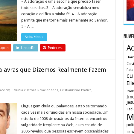
– A adoração é uma escolha que preciso fazer
todos os dias. 3 – A adoração sensibiliza meu
coração e edifica a minha fé. 4 – A adoração
permite que me torne mais semelhante ao Senhor.
5 – A …
Nuve
Saiba Mais »
A
eupon
LinkedIn
Pinterest
Ho
Calv
Palavras que Dizemos Realmente Fazem
Rela
cu
Ell
Review
,
Calúnia e Temas Relacionados
,
Cristianismo Prático
,
evan
Imo
Jes
Linguagem chula ou palavrões, estão se tornando
Teol
cada vez mais difundidas em nossa sociedade. Um
M
estudo de 2008 de usuários da Internet encontrou
polí
vulgaridade freqüente na Web, e um estudo de
2006 revelou que pessoas escrevem obscenidades
soci