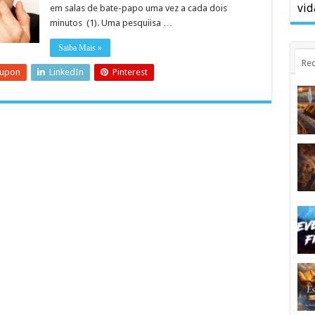
vid
em salas de bate-papo uma vez a cada dois
minutos (1). Uma pesquiisa …
Saiba Mais »
Rec
eupon
LinkedIn
Pinterest