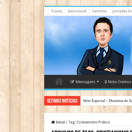
Frases
Devocional
Sermões
Jornadas Esp
Mensagens
Nisto Cremos
Ultimas Noticias
Série Especial – Doutrina do S
Antes da Porta se Fechar: A Me
Inicio
/
Tag:
Cristianismo Prático