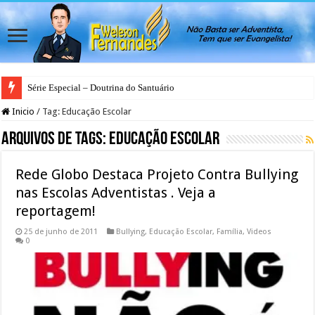
Série Especial – Doutrina do Santuário
Inicio
/
Tag:
Educação Escolar
Arquivos de Tags:
Educação Escolar
Rede Globo Destaca Projeto Contra Bullying
nas Escolas Adventistas . Veja a
reportagem!
25 de junho de 2011
Bullying
,
Educação Escolar
,
Família
,
Videos
0