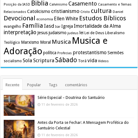
Biblia
Casamento
Calvinismo
Casamento e Temas
Posição da IASD
cultura
cristianismo
Catolicismo
Relacionados
Cristo
Daniel
Devocional
Estudos Bíblicos
Ellen White
economia
Família
Iasd
Imortalidade da Alma
Igreja
evangelho
Icar
interpretação
Jesus
judaismo
lei
Lei de Deus
judeus
Liberalismo
Musica e
Musica
Marxismo
Moral
Teológico
Adoração
protestantismo
política
Sermões
Profecias
Sábado
Sola Scriptura
vida
Torá
socialismo
Videos
Recente
Popular
Tags
comentários
Série Especial – Doutrina do Santuário
11 de fevereiro de 2026
Antes da Porta se Fechar: A Mensagem Profética do
Santuário Celestial
11 de fevereiro de 2026