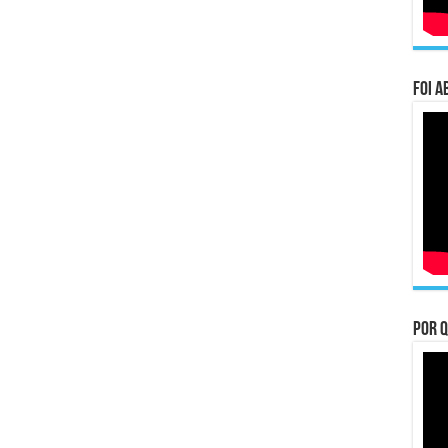
Foi a
Por q