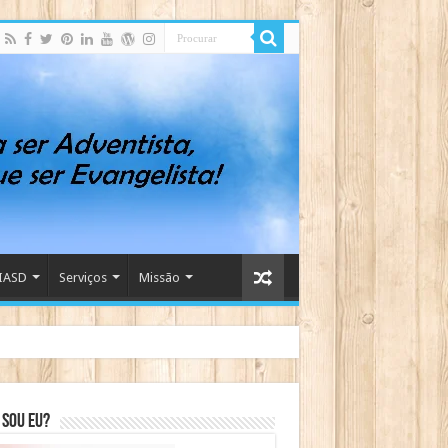
IASD
Serviços
Missão
sou eu?