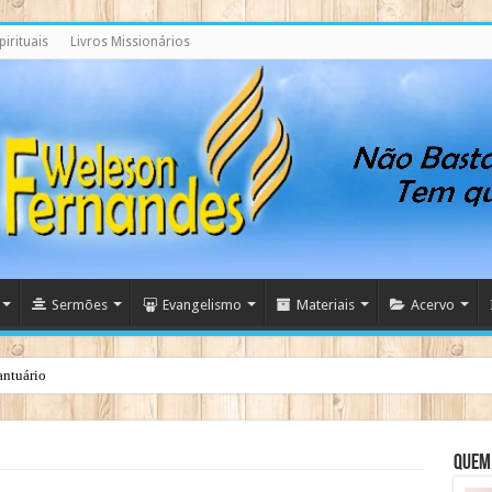
irituais
Livros Missionários
Sermões
Evangelismo
Materiais
Acervo
antuário
Quem 