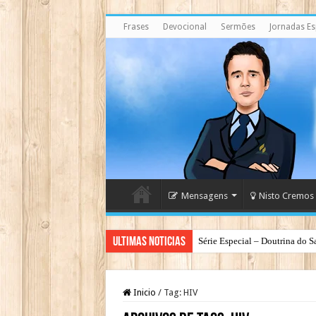
Frases
Devocional
Sermões
Jornadas Esp
Mensagens
Nisto Cremos
Ultimas Noticias
Série Especial – Doutrina do S
Inicio
/
Tag:
HIV