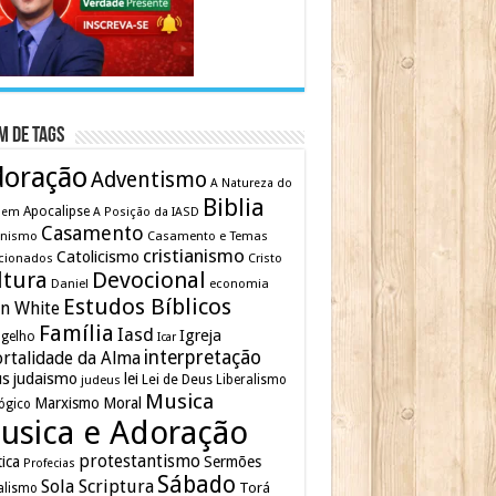
m de Tags
doração
Adventismo
A Natureza do
Biblia
Apocalipse
mem
A Posição da IASD
Casamento
inismo
Casamento e Temas
cristianismo
Catolicismo
cionados
Cristo
ltura
Devocional
Daniel
economia
Estudos Bíblicos
en White
Família
Iasd
Igreja
gelho
Icar
interpretação
rtalidade da Alma
us
judaismo
lei
Lei de Deus
judeus
Liberalismo
Musica
Marxismo
Moral
ógico
usica e Adoração
protestantismo
tica
Sermões
Profecias
Sábado
Sola Scriptura
Torá
alismo