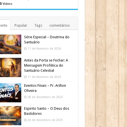
a
Videos
ente
Popular
Tags
comentários
Série Especial – Doutrina do
Santuário
11 de fevereiro de 2026
Antes da Porta se Fechar: A
Mensagem Profética do
Santuário Celestial
11 de fevereiro de 2026
Eventos Finais – Pr. Arilton
Oliveira
28 de dezembro de 2025
Espirito Santo – O Deus dos
Bastidores
26 de dezembro de 2025