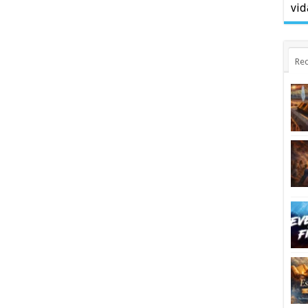
vid
Rec