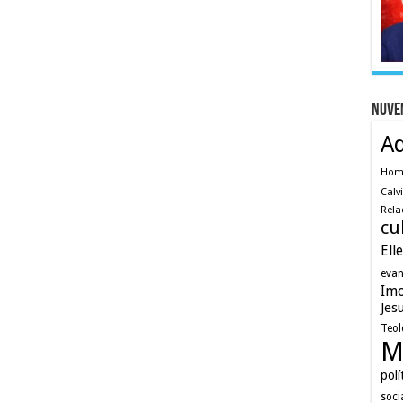
Nuve
A
Ho
Calv
Rela
cu
Ell
evan
Imo
Jes
Teol
M
polí
soci