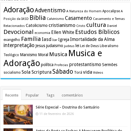
Adoração
Adventismo
Apocalipse
A Natureza do Homem
A
Biblia
Casamento
Calvinismo
Casamento e Temas
Posição da IASD
cultura
cristianismo
Catolicismo
Relacionados
Cristo
Daniel
Devocional
Estudos Bíblicos
Ellen White
economia
Família
Iasd
Imortalidade da Alma
Igreja
evangelho
Icar
interpretação
Jesus
judaismo
lei
Lei de Deus
judeus
Liberalismo
Musica e
Musica
Marxismo
Moral
Teológico
Adoração
protestantismo
política
Sermões
Profecias
Sábado
Sola Scriptura
vida
Torá
socialismo
Videos
Recente
Popular
Tags
comentários
Série Especial – Doutrina do Santuário
11 de fevereiro de 2026
Antes da Porta se Fechar: A Mensagem Profética do