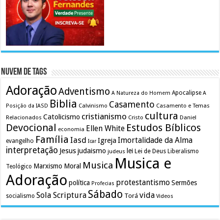
Nuvem de Tags
Adoração
Adventismo
Apocalipse
A Natureza do Homem
A
Biblia
Casamento
Calvinismo
Casamento e Temas
Posição da IASD
cultura
cristianismo
Catolicismo
Relacionados
Cristo
Daniel
Devocional
Estudos Bíblicos
Ellen White
economia
Família
Iasd
Imortalidade da Alma
Igreja
evangelho
Icar
interpretação
Jesus
judaismo
lei
Lei de Deus
judeus
Liberalismo
Musica e
Musica
Marxismo
Moral
Teológico
Adoração
protestantismo
política
Sermões
Profecias
Sábado
Sola Scriptura
vida
Torá
socialismo
Videos