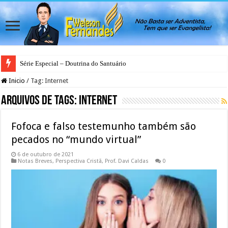
Série Especial – Doutrina do Santuário
Antes da Porta se Fechar: A Mensagem Profética do Santuário Celestial
Inicio
/
Tag:
Internet
Arquivos de Tags:
Internet
Fofoca e falso testemunho também são
pecados no “mundo virtual”
6 de outubro de 2021
Notas Breves
,
Perspectiva Cristã
,
Prof. Davi Caldas
0