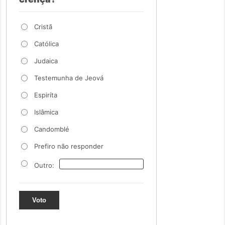
Cristã
Católica
Judaica
Testemunha de Jeová
Espiríta
Islâmica
Candomblé
Prefiro não responder
Outro:
Voto