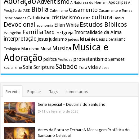
Adoração
Adventismo
Apocalipse
A Natureza do Homem
A
Biblia
Casamento
Calvinismo
Casamento e Temas
Posição da IASD
cultura
cristianismo
Catolicismo
Relacionados
Cristo
Daniel
Devocional
Estudos Bíblicos
Ellen White
economia
Família
Iasd
Imortalidade da Alma
Igreja
evangelho
Icar
interpretação
Jesus
judaismo
lei
Lei de Deus
judeus
Liberalismo
Musica e
Musica
Marxismo
Moral
Teológico
Adoração
protestantismo
política
Sermões
Profecias
Sábado
Sola Scriptura
vida
Torá
socialismo
Videos
Recente
Popular
Tags
comentários
Série Especial – Doutrina do Santuário
11 de fevereiro de 2026
Antes da Porta se Fechar: A Mensagem Profética do
Santuário Celestial