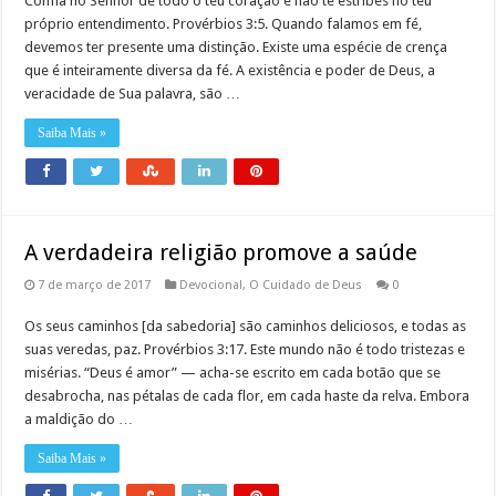
Confia no Senhor de todo o teu coração e não te estribes no teu
próprio entendimento. Provérbios 3:5. Quando falamos em fé,
devemos ter presente uma distinção. Existe uma espécie de crença
que é inteiramente diversa da fé. A existência e poder de Deus, a
veracidade de Sua palavra, são …
Saiba Mais »
A verdadeira religião promove a saúde
7 de março de 2017
Devocional
,
O Cuidado de Deus
0
Os seus caminhos [da sabedoria] são caminhos deliciosos, e todas as
suas veredas, paz. Provérbios 3:17. Este mundo não é todo tristezas e
misérias. “Deus é amor” — acha-se escrito em cada botão que se
desabrocha, nas pétalas de cada flor, em cada haste da relva. Embora
a maldição do …
Saiba Mais »