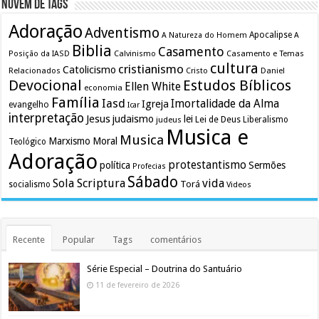
Nuvem de Tags
Adoração
Adventismo
Apocalipse
A Natureza do Homem
A
Biblia
Casamento
Calvinismo
Casamento e Temas
Posição da IASD
cultura
cristianismo
Catolicismo
Relacionados
Cristo
Daniel
Devocional
Estudos Bíblicos
Ellen White
economia
Família
Iasd
Imortalidade da Alma
Igreja
evangelho
Icar
interpretação
Jesus
judaismo
lei
Lei de Deus
judeus
Liberalismo
Musica e
Musica
Marxismo
Moral
Teológico
Adoração
protestantismo
política
Sermões
Profecias
Sábado
Sola Scriptura
vida
Torá
socialismo
Videos
Recente
Popular
Tags
comentários
Série Especial – Doutrina do Santuário
11 de fevereiro de 2026