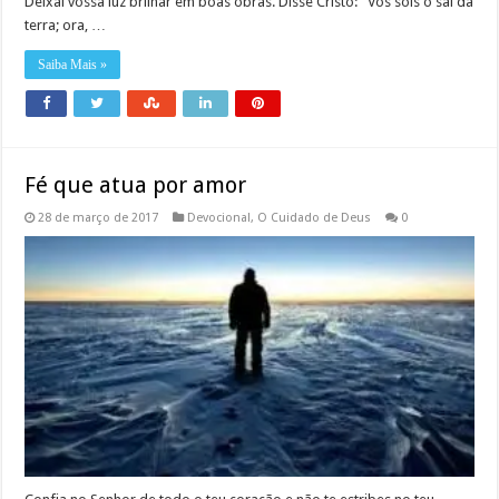
Deixai vossa luz brilhar em boas obras. Disse Cristo: “Vós sois o sal da
terra; ora, …
Saiba Mais »
Fé que atua por amor
28 de março de 2017
Devocional
,
O Cuidado de Deus
0