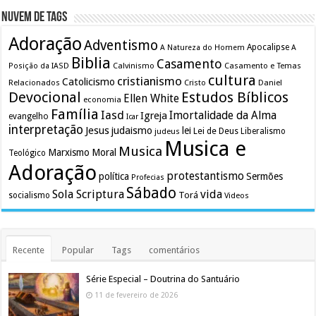
Nuvem de Tags
Adoração
Adventismo
Apocalipse
A Natureza do Homem
A
Biblia
Casamento
Calvinismo
Casamento e Temas
Posição da IASD
cultura
cristianismo
Catolicismo
Relacionados
Cristo
Daniel
Devocional
Estudos Bíblicos
Ellen White
economia
Família
Iasd
Imortalidade da Alma
Igreja
evangelho
Icar
interpretação
Jesus
judaismo
lei
Lei de Deus
judeus
Liberalismo
Musica e
Musica
Marxismo
Moral
Teológico
Adoração
protestantismo
política
Sermões
Profecias
Sábado
Sola Scriptura
vida
Torá
socialismo
Videos
Recente
Popular
Tags
comentários
Série Especial – Doutrina do Santuário
11 de fevereiro de 2026